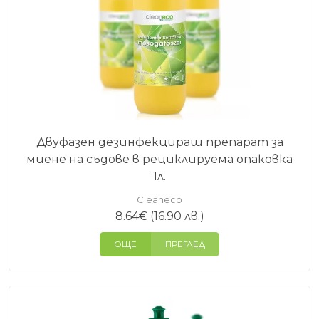
Двуфазен дезинфекциращ препарат за
миене на съдове в рециклируема опаковка
1л.
Cleaneco
8.64
€
(16.90 лв.)
ОЩЕ
ПРЕГЛЕД