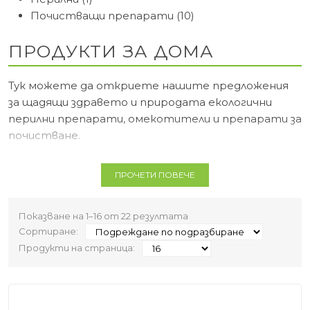
Почистващи препарати (10)
ПРОДУКТИ ЗА ДОМА
Тук можете да откриете нашите предложения
за щадящи здравето и природата екологични
перилни препарати, омекотители и препарати за
почистване.
Всички са произведени от съставки на
ПРОЧЕТИ ПОВЕЧЕ
растителна основа, без вредни химикали, оптични
избелители, синтетични аромати, SLS, SLES,
Показване на 1–16 от 22 резултата
парабени, фосфати и други вещества на
Сортиране:
петролна основа.
Продукти на страница:
Притежават авторитетни сертификати и са
подходящи и за най-чувствителна кожа.