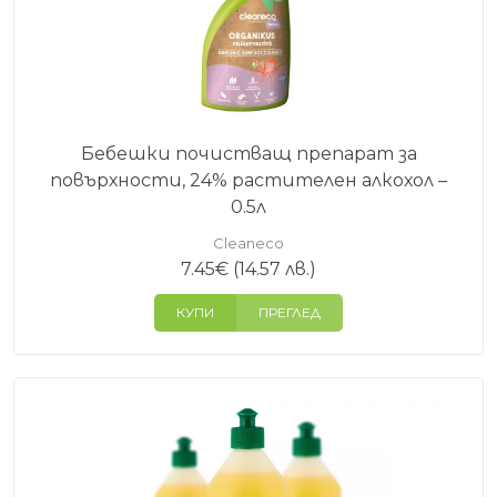
Бебешки почистващ препарат за
повърхности, 24% растителен алкохол –
0.5л
Cleaneco
7.45
€
(14.57 лв.)
КУПИ
ПРЕГЛЕД