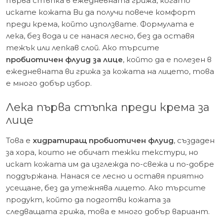
първа стъпка в ежедневната грижа, когато
искате кожата Ви да получи повече комфорт
преди крема, който използвате. Формулата е
лека, без вода и се нанася лесно, без да оставя
тежък или лепкав слой. Ако търсите
пробиотичен флуид за лице
, който да е полезен в
ежедневната ви грижа за кожата на лицето, това
е много добър избор.
Лека първа стъпка преди крема за
лице
Това е
хидратиращ пробиотичен флуид
, създаден
за хора, които не обичат тежки текстури, но
искат кожата им да изглежда по-свежа и по-добре
поддържана. Нанася се лесно и оставя приятно
усещане, без да утежнява лицето. Ако търсите
продукт, който да подготви кожата за
следващата грижа, това е много добър вариант.