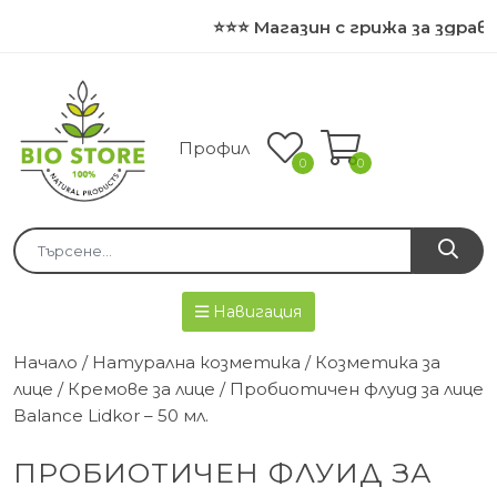
⭐⭐⭐ Магазин с грижа за здраве
Профил
0
0
Навигация
Начало
/
Натурална козметика
/
Козметика за
лице
/
Кремове за лице
/ Пробиотичен флуид за лице
Balance Lidkor – 50 мл.
ПРОБИОТИЧЕН ФЛУИД ЗА