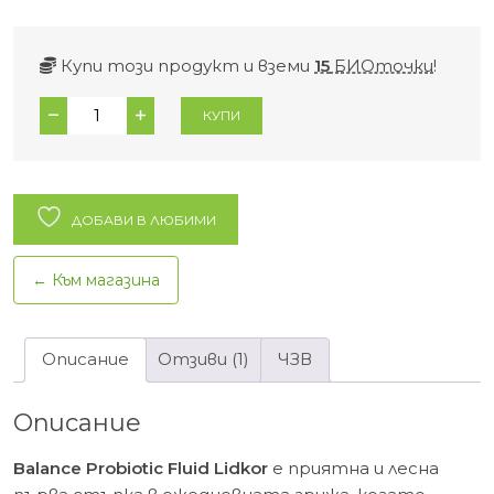
Купи този продукт и вземи
15
БИОточки
!
количество
КУПИ
за
Пробиотичен
флуид
за
ДОБАВИ В ЛЮБИМИ
лице
Balance
← Към магазина
Lidkor
–
50
Описание
Отзиви (1)
ЧЗВ
мл.
Описание
Balance Probiotic Fluid Lidkor
е приятна и лесна