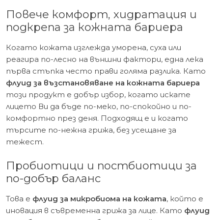
Повече комфорт, хидратация и
подкрепа за кожната бариера
Когато кожата изглежда уморена, суха или
реагира по-лесно на външни фактори, една лека
първа стъпка често прави голяма разлика. Като
флуид за възстановяване на кожната бариера
този продукт е добър избор, когато искате
лицето Ви да бъде по-меко, по-спокойно и по-
комфортно през деня. Подходящ е и когато
търсите по-нежна грижа, без усещане за
тежест.
Пробиотици и постбиотици за
по-добър баланс
Това е
флуид за микробиома на кожата
, който е
иновация в съвременна грижа за лице. Като
флуид