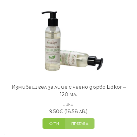
Измиващ гел за лице с чаено дърво Lidkor –
120 мл.
Lidkor
9.50
€
(18.58 лв.)
КУПИ
ПРЕГЛЕД