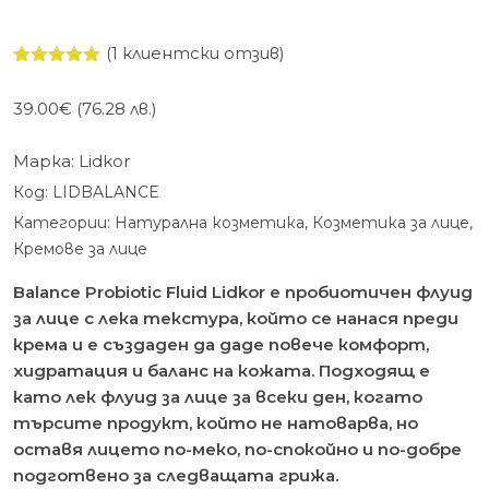
(
1
клиентски отзив)
Оценен
1
5.00
от 5,
39.00
€
(76.28 лв.)
базирано
на
потребителски
Марка:
Lidkor
оценки
Код:
LIDBALANCE
Категории:
Натурална козметика
,
Козметика за лице
,
Кремове за лице
Balance Probiotic Fluid Lidkor е пробиотичен флуид
за лице с лека текстура, който се нанася преди
крема и е създаден да даде повече комфорт,
хидратация и баланс на кожата. Подходящ е
като лек флуид за лице за всеки ден, когато
търсите продукт, който не натоварва, но
оставя лицето по-меко, по-спокойно и по-добре
подготвено за следващата грижа.