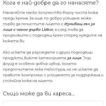
Кога е най-добре да го нанасяте?
Нанасяйте малко количество върху чиста кожа
преди крема. За още по-добро усещане може
първо да почистите лицето с
Измиващ гел за
лице с чаено дърво Lidkor
, а след това да
продължите с подходящ крем според нуждите на
кожата Ви.
Ако искате да разгледате и други подходящи
продукти, вижте категорията
за лице
. Този
флуид е особено добър избор, когато
предпочитате лека текстура, но не искате да
правите компромис с усещането за поддържана и
спокойна кожа на лицето.
Също може да ви хареса…