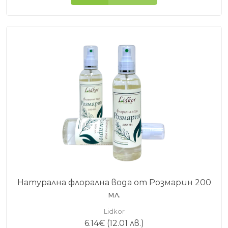
Натурална флорална вода от Розмарин 200
мл.
Lidkor
6.14
€
(12.01 лв.)