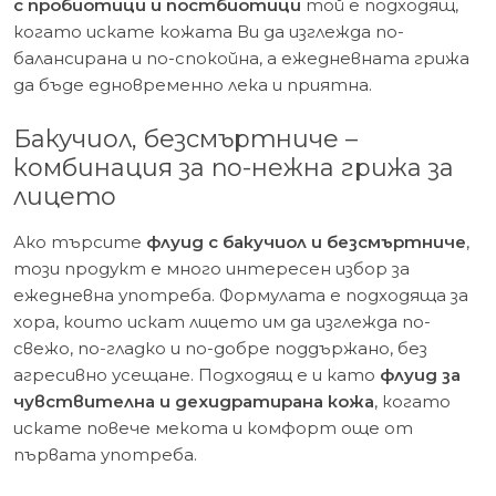
с пробиотици и постбиотици
той е подходящ,
когато искате кожата Ви да изглежда по-
балансирана и по-спокойна, а ежедневната грижа
да бъде едновременно лека и приятна.
Бакучиол, безсмъртниче –
комбинация за по-нежна грижа за
лицето
Ако търсите
флуид с бакучиол и безсмъртниче
,
този продукт е много интересен избор за
ежедневна употреба. Формулата е подходяща за
хора, които искат лицето им да изглежда по-
свежо, по-гладко и по-добре поддържано, без
агресивно усещане. Подходящ е и като
флуид за
чувствителна и дехидратирана кожа
, когато
искате повече мекота и комфорт още от
първата употреба.