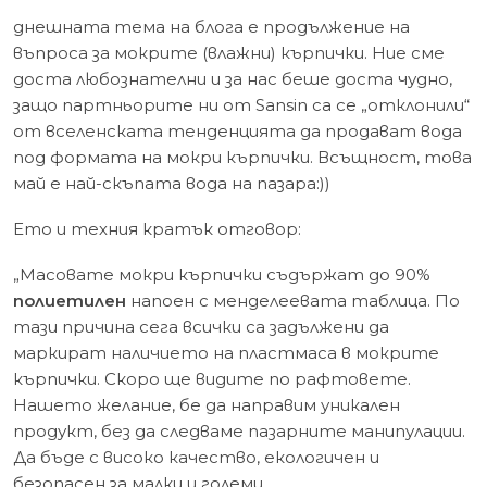
днешната тема на блога е продължение на
въпроса за мокрите (влажни) кърпички. Ние сме
доста любознателни и за нас беше доста чудно,
защо партньорите ни от Sansin са се „отклонили“
от вселенската тенденцията да продават вода
под формата на мокри кърпички. Всъщност, това
май е най-скъпата вода на пазара:))
Ето и техния кратък отговор:
„Масовате мокри кърпички съдържат до 90%
полиетилен
напоен с менделеевата таблица. По
тази причина сега всички са задължени да
маркират наличието на пластмаса в мокрите
кърпички. Скоро ще видите по рафтовете.
Нашето желание, бе да направим уникален
продукт, без да следваме пазарните манипулации.
Да бъде с високо качество, екологичен и
безопасен за малки и големи.