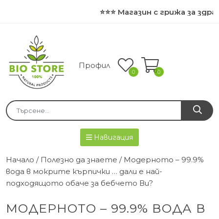
⭐⭐⭐ Магазин с грижа за здра
Профил
0
0
Навигация
Начало
/
Полезно да знаете
/ Модерното – 99.9%
вода в мокрите кърпички … дали е най-
подходящото обаче за бебчето Ви?
МОДЕРНОТО – 99.9% ВОДА В