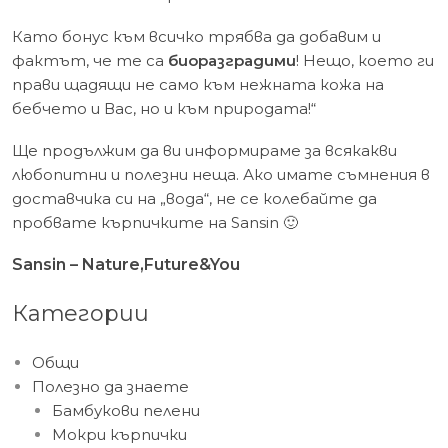
Като бонус към всичко трябва да добавим и
фактът, че те са
биоразградими
! Нещо, което ги
прави щадящи не само към нежната кожа на
бебчето и Вас, но и към природата!“
Ще продължим да ви информираме за всякакви
любопитни и полезни неща. Ако имате съмнения в
доставчика си на „вода“, не се колебайте да
пробвате кърпичките на Sansin 🙂
Sansin – Nature,Future&You
Категории
Общи
Полезно да знаете
Бамбукови пелени
Мокри кърпички