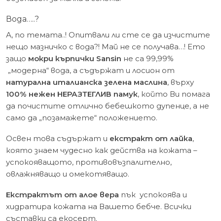
Вода…..?
А, по темата..! Опитвали ли сте се да изчистите
нещо мазничко с вода?! Май не се получава…! Ето
защо
мокри кърпички Sansin
не са 99,99%
„модерна“ вода, а съдържат и лосион от
натурална италианска зелена маслина
, върху
100% нежен НЕРАЗТЕГЛИВ памук
, който Ви помага
да почистите отлично бебешкото дупенце, а не
само да „позамажете“ положението.
Освен това съдържат и
екстракт от лайка
,
която знаем чудесно как действа на кожата –
успокояващото, противовъзпалително,
овлажняващо и омекотяващо.
Екстрактът от алое вера
пък успокоява и
хидратира кожата на Вашето бебче. Всички
съставки са екосерт.