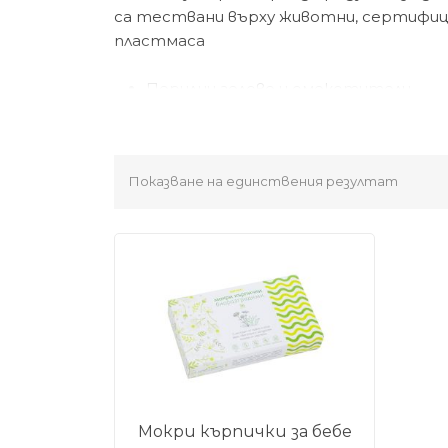
са тествани върху животни, сертифи
пластмаса
Перилни гелове и омекотители
Козметика – шампоани, душ гелове, 
100% биоразградими бебешки мокри
Показване на единствения резултат
Мокри кърпички за бебе