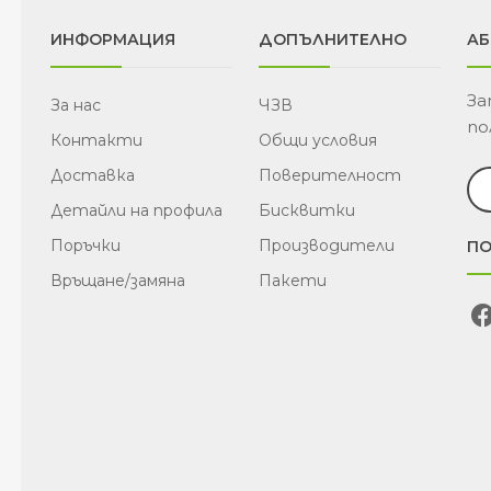
ИНФОРМАЦИЯ
ДОПЪЛНИТЕЛНО
АБ
За
За нас
ЧЗВ
по
Контакти
Общи условия
Доставка
Поверителност
Детайли на профила
Бисквитки
Поръчки
Производители
ПО
Връщане/замяна
Пакети