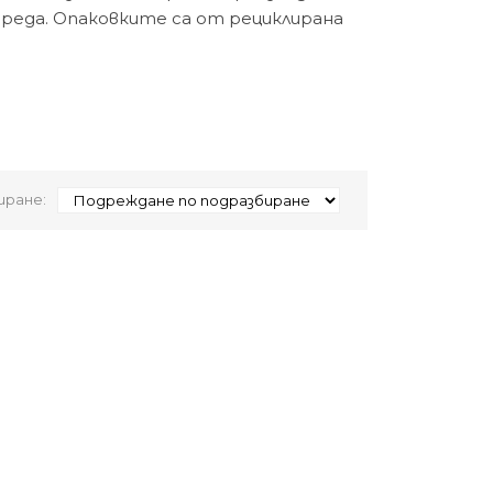
реда. Опаковките са от рециклирана
ране: