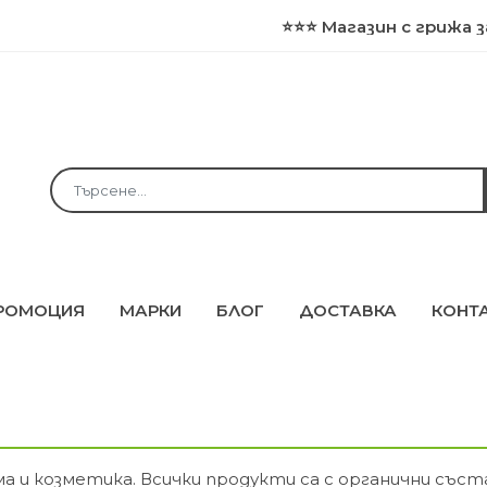
⭐⭐⭐ Магазин с грижа за з
РОМОЦИЯ
МАРКИ
БЛОГ
ДОСТАВКА
КОНТ
а и козметика. Всички продукти са с органични съста