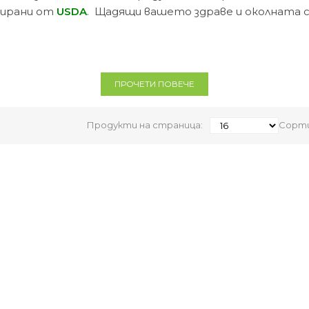
цирани от
USDA
.
Щадящи вашето здраве и околната с
маски, балсами
ПРОЧЕТИ ПОВЕЧЕ
 кърпички
Продукти на страница:
Сорти