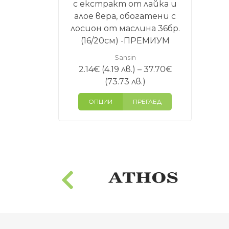
с екстракт от лайка и
алое вера, обогатени с
лосион от маслина 36бр.
(16/20см) -ПРЕМИУМ
Sansin
2.14
€
(4.19 лв.)
–
37.70
€
Price
(73.73 лв.)
range:
ОПЦИИ
ПРЕГЛЕД
2.14€
(4.19
лв.)
through
37.70€
(73.73
лв.)