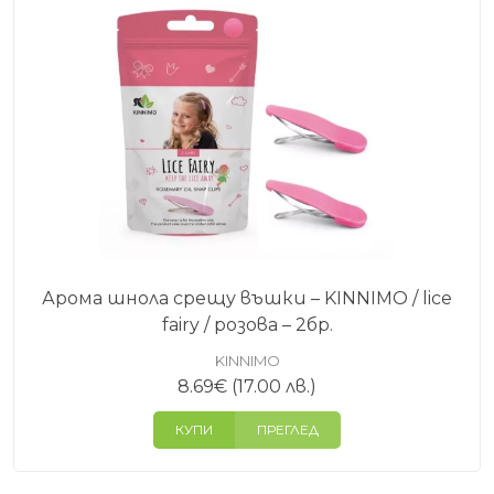
Арома шнола срещу въшки – KINNIMO / lice
fairy / розова – 2бр.
KINNIMO
8.69
€
(17.00 лв.)
КУПИ
ПРЕГЛЕД