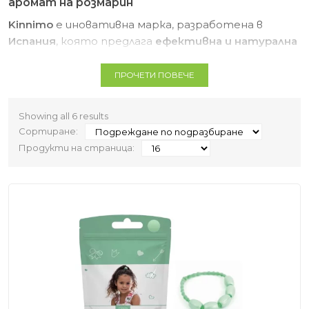
аромат на розмарин
Kinnimo
е иновативна марка, разработена в
Испания
, която предлага
ефективна и натурална
защита срещу въшки
, без агресивни химикали.
Съчетавайки силата на
ароматерапията и
ПРОЧЕТИ ПОВЕЧЕ
природните съставки
, продуктите на
Kinnimo
са
създадени, за да осигурят
комфорт и
Showing all 6 results
безопасност за цялото семейство
.
Сортиране:
Продукти на страница:
🌿
Защо да изберете Kinnimo?
✔
100% натурална защита
– базирана на
аромат
на розмарин
, който въшките не понасят
✔
Безопасни за деца
– без агресивни химикали и
безвредни за чувствителна кожа
✔
Дълготрайно действие
– ефективност до
няколко седмици
✔
Елегантен и практичен дизайн
– защита,
съчетана с красиви аксесоари