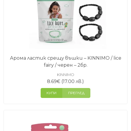
Арома ластик срещу въшки – KINNIMO / lice
fairy / черен – 2бр.
KINNIMO
8.69
€
(17.00 лв.)
КУПИ
ПРЕГЛЕД