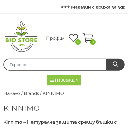
⭐⭐⭐ Магазин с грижа за здра
Профил
0
0
Навигация
Начало
/ Brands / KINNIMO
KINNIMO
Kinnimo – Натурална защита срещу въшки с