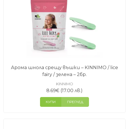
Арома шнола срещу въшки – KINNIMO / lice
fairy / зелена – 2бр.
KINNIMO
8.69
€
(17.00 лв.)
КУПИ
ПРЕГЛЕД