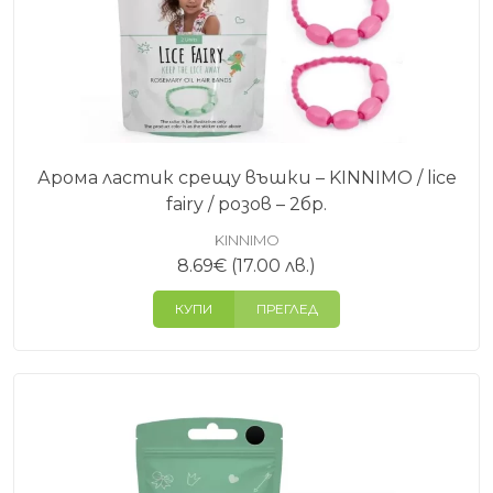
Арома ластик срещу въшки – KINNIMO / lice
fairy / розов – 2бр.
KINNIMO
8.69
€
(17.00 лв.)
КУПИ
ПРЕГЛЕД