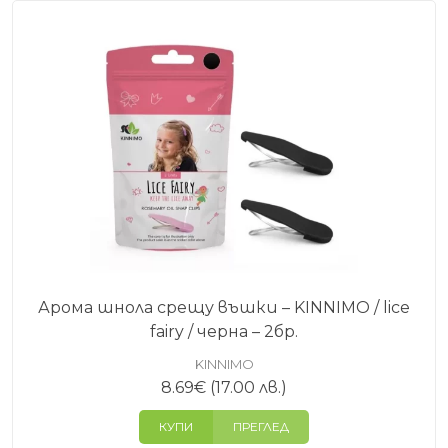
Арома шнола срещу въшки – KINNIMO / lice
fairy / черна – 2бр.
KINNIMO
8.69
€
(17.00 лв.)
КУПИ
ПРЕГЛЕД