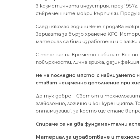
в козметичната индустрия, през 1957г
съвременните мокри кърпички. Проду
След няколко години вече продава мокр
веригата за бързо хранене KFC. Истор
материал са били изработени и с какви
С течение на времето набират все по-
повърхности, лична грижа, дезинфекция 
Не на последно място, с навлизането 
стават неизменно допълнение при хиг
До тук добре – Светът и технологиит
главоломно, логично и конкуренцията. То
оптимизации“, за което ще стане въпро
Спираме се на два фундаментални асп
Материал за изработване и техноло