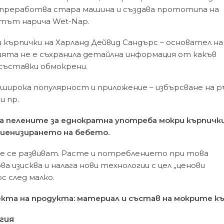
. преработва стара машина и създава прототипа на
ктът нарича
Wet-Nap
.
и кърпички на Харланд Дейвид Сандърс – основател на
ията не е съхранила детайлна информация от какъв
 съставки обмокрени.
широка популярност и приложение – избърсване на р
и пр.
на пелените за еднократна употреба мокри кърпичк
иенизирането на бебето.
е се развиват. Расте и потреблението при това
ва изисква и налага нови технологии с цел „ценови
с след малко.
екта на продукта:
материал и състав на мокрите к
гия