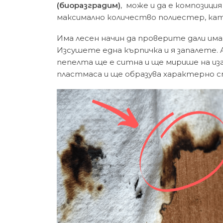
(биоразградим)
, може и да е композиция
максимално количество полиестер, кат
Има лесен начин да проверите дали има
Изсушете една кърпичка и я запалете. 
пепелта ще е ситна и ще мирише на изг
пластмаса и ще образува характерно 