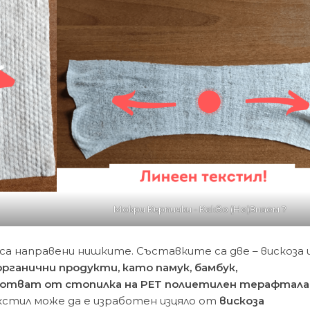
Мокри Кърпички - Какво (Не)Знаем ?
а направени нишките. Съставките са две – вискоза 
рганични продукти, като памук, бамбук,
ботват от стопилка на PET полиетилен терафтала
стил може да е изработен изцяло от
вискоза