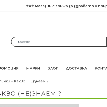
⭐ Магазин с грижа за здравето и природата ⭐⭐⭐
Съб
РОМОЦИЯ
МАРКИ
БЛОГ
ДОСТАВКА
КОНТ
ички – Какво (НЕ)знаем ?
КВО (НЕ)ЗНАЕМ ?