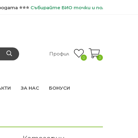
ирайте
БИО точки и ползвайте допълнителни отс
Профил
0
0
АКТИ
ЗА НАС
БОНУСИ