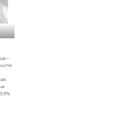
ща –
вките
как
на
9,9%