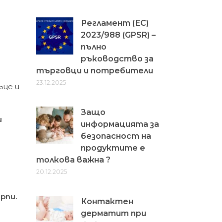
Регламент (ЕС)
2023/988 (GPSR) –
пълно
ръководство за
търговци и потребители
23.12.2025
ъце и
Защо
и
информацията за
безопасност на
продуктите е
толкова важна ?
20.12.2025
ърп
и
.
Контактен
дерматит при