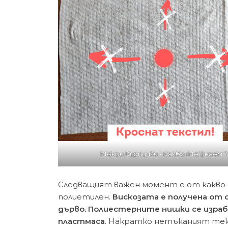
Мокри Кърпички - Какво (Не)Знаем ?
Следващият важен момент е от какво с
полиетилен.
Вискозата е получена от о
дърво.
Полиестерните нишки се изра
пластмаса
. Накратко нетъканият тек