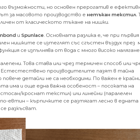
ого възможности, но основен прерогатив е ефекти
орът за масовото производство е
нетъкан текстил
.
зличен от класическото тъкане на нишки.
unbond
и
Spunlace
. Основната разлика е, че при първия
лен нишките се изтеглят със сгъстен въздух през 
функция се изпълнява от вода с много високо налягане
лепени. Това става или чрез термичен способ или чр
и). Естестествено производителите пазят в тайна
 повече детайли не са необходими. По важен е крайн
та има и още една важна особеност – посоката на
стосан/кроснат текстил) или линейни (паралелен
 по-евтин – кърпичките се разтягат лесно в едната
 се разкъсват.