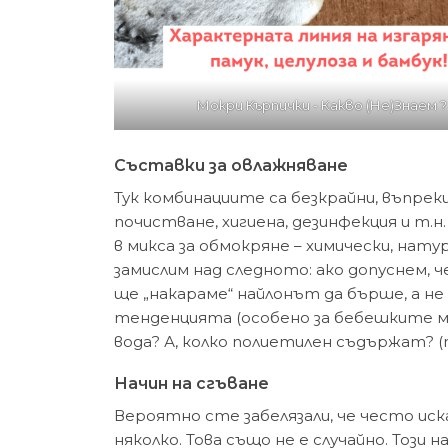
Мокри Кърпички - Какво (Не)Знаем ?
Съставки
за овлажняване
Тук комбинациите са безкрайни, въпрек
почистване, хигиена, дезинфекция и т
в микса за обмокряне – химически, нату
замислим над следното: ако допуснем, 
ще „накараме“ найлонът да бърше, а не 
тенденцията (особено за бебешките мо
вода? А, колко полиетилен съдържат? (
Начин на сгъване
Вероятно сте забелязали, че често иск
няколко. Това също не е случайно. Този