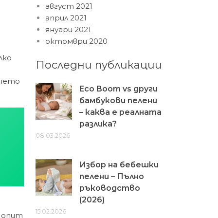
август 2021
април 2021
януари 2021
октомври 2020
лко
Последни публикации
ането
Eco Boom vs други
бамбукови пелени
– каква е реалната
разлика?
08.03.2026
Избор на бебешки
пелени – Пълно
ръководство
(2026)
15.02.2026
н опит