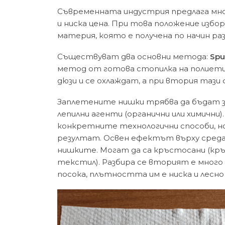
Съвременната индустрия предлага мн
и ниска цена. При това положение изб
материя, която е получена по начин ра
Съществуват два основни метода:
Sp
метод от готова стопилка на полиети
дюзи и се охлаждат, а при втория тази 
Заплетените нишки трябва да бъдат за
лепилни агенти (органични или химичн
конкретните технологични способи, но
резултат. Освен ефектът върху среда
нишките. Могат да са кръстосани (кръ
текстил). Разбира се вторият е много
посока, плътността им е ниска и лесно