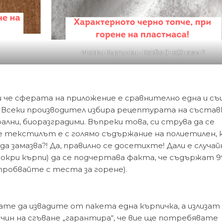
Мокри Кърпички - Какво (Не)Знаем ?
и че сферата на приложение е сравнително една и съ
.н. Всеки производител избира рецептурата на съста
рални, биоразградими. Въпреки това, си струва да се
че текстилът е с голямо съдържание на полиетилен, 
да замазва?! Да, правилно се досетихте! Дали е случай
кри кърпи) да се подчертава факта, че съдържат 9
пробвайте с теста за горене).
ате да извадите от пакета една кърпичка, а излизат
 начин на сгъване „гарантира“, че вие ще потребявате