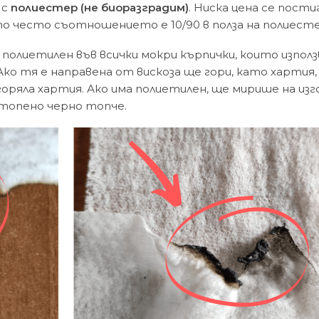
 с
полиестер (не биоразградим)
. Ниска цена се пости
о често съотношението е 10/90 в полза на полиесте
 полиетилен във всички мокри кърпички, които изпол
Ако тя е направена от вискоза ще гори, като хартия,
оряла хартия. Ако има полиетилен, ще мирише на изг
стопено черно топче.