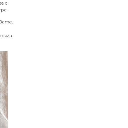
га с
ра.
звате.
оряла