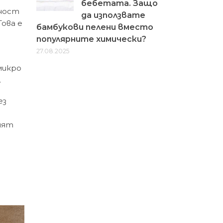
бебетата. Защо
вност
да използвате
 Това е
бамбукови пелени вместо
популярните химически?
27.08.2025
микро
.
ез
ият