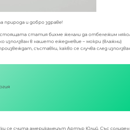
 природа и добро здраве!
настоящата статия бихме желали да отбележим няко
о използван в нашето ежедневие – мокри (влажни)
произвеждат, съставки, какво се случва след използв
огия
чки се счита американецът Артър Юлий. Със солиде