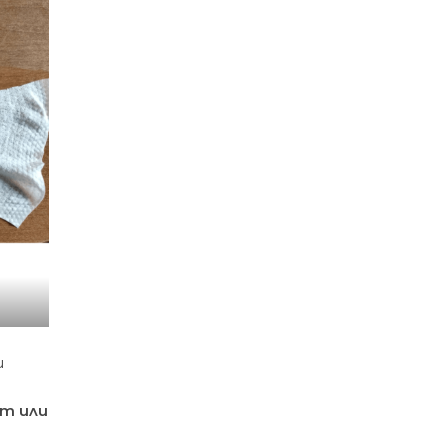
и
т или