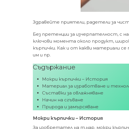
Здравейте приятели, радетели за чиста
Без претенции за изчерпателност, с 
ключови момента около продукт, широк
кърпички. Как и от какви материали се 
им и пр.
Съдържание
Мокри кърпички – История
Материал за изработване и технол
Съставки за овлажняване
Начин на сгъване
Природа и замърсяване
Мокри кърпички – История
За изобретател на т.нар. мокри кърпи