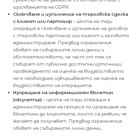
изискванията на GDPR.
Сключване и изпълнение на търговска сделка
с клиент или партньор
– целта на тази
операция е сключване и изпълнение на договор
с търговски партньор или клиент и неговото
администриране. Предвид ограничения
обхват на събираните лични данни и
обстоятелството, че част от тях се
събират от публично достъпни източници,
провеждането на оценка на въздействието
не е необходимо извършването на оценка на
въздействието на операцията.
Изпращане на информационен бюлетин
(нюзлетър)
– целта на тази операция е
администриране на процеса по изпращане на
бюлетини до клиентите, които са заявили, че
желаят да получават. Предвид ограничения
обхват на събираните лични данни,