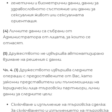
генетични и биометрични данни, данни за
здравословното състояние или данни за
сексуалния живот или сексуалната
ориентация.
(4)
Личните данни са събрани от
Администратора от лицата, за които се
отнасят.
(5)
Дружеството не извършва автоматизирано
взимане на решения с данни.
Чл. 4. (1)
Дружеството извършва следните
операции с предоставените от Вас, като
законни представители или пълномощници на
юридически лица-търговски партньори, лични
данни за следните цели:
Сключване и изпълнение на търговска сделка:
За сключването и изпълнението на търговска