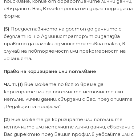
поискване, копие от обработваните лични данни,
свързани с Вас, в електронна или друга подходяща
форма.
(5)
Предоставянето на достъп до данните е
безплатно, но Администраторът си запазва
правото да наложи административна такса, в
случай на повторяемост или прекомерност на
исканията.
Право на коригиране или попълване
Чл. 11. (1)
Вие можете по всяко време да
коригирате или да попълните неточните или
непълни лични данни, свързани с Вас, през опцията
„Редакция на профила“.
(2)
Вие можете да коригирате или попълните
неточните или непълните лични данни, свързани с
Вас директно през Вашия профил в уебсайта или с