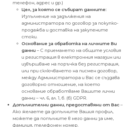
телефон, адрес и др.)
Цел, за която се събират данните:
Изпълнение на задължения на
администратора по договор за покупко-
продажба и доставка на закупените
стоки.
Основание за обработка на личните Ви
данни
– С приемането на общите условия
и регистрация в електронния магазин или
извършване на поръчка без регистрация,
или при сключването на писмен договор,
между Администратора и Вас се създава
договорно отношение, на което
основание обработваме Вашите лични
данни – чл. 6, ал. 1, б. (б) GDPR.
Допълнителни данни, предоставяни от Вас
–
Ако желаете да допълните Вашия профил,
можете да попълните в него данни за име,
фамилия, телефонен номер.