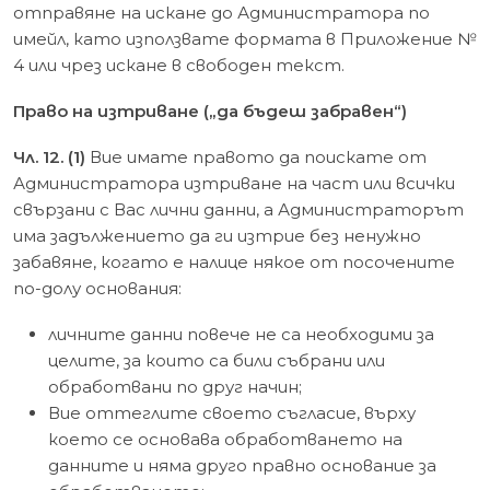
отправяне на искане до Администратора по
имейл, като използвате формата в Приложение №
4 или чрез искане в свободен текст.
Право на изтриване („да бъдеш забравен“)
Чл. 12. (1)
Вие имате правото да поискате от
Администратора изтриване на част или всички
свързани с Вас лични данни, а Администраторът
има задължението да ги изтрие без ненужно
забавяне, когато е налице някое от посочените
по-долу основания:
личните данни повече не са необходими за
целите, за които са били събрани или
обработвани по друг начин;
Вие оттеглите своето съгласие, върху
което се основава обработването на
данните и няма друго правно основание за