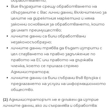
обработването;
Вие възразите срещу обработването на
свързаните с Вас лични данни, включително за
целите на директния маркетинг и няма
законни основания за обработването, които
да имат преимущество;
личните данни са били обработвани
незаконосъобразно;
личните данни трябва да бъдат изтрити с
цел спазването на правно задължение по
правото на ЕС или правото на държава
членка, което се прилага спрямо
Администратора;
личните данни са били събрани във връзка с
предлагането на услуги на информационното
общество.
(2)
Администраторът не е длъжен да изтрие
личните данни, ако ги съхранява и обработва: