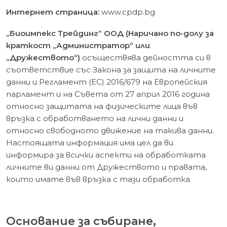
Интернет страница:
www.cpdp.bg
„Биоимпекс Трейдинг“ ООД (Наричано по-долу за
краткост „Администратор“ или
„Дружеството“)
осъществява дейността си в
съответствие със Закона за защита на личните
данни и Регламент (ЕС) 2016/679 на Европейския
парламент и на Съвета от 27 април 2016 година
относно защитата на физическите лица във
връзка с обработването на лични данни и
относно свободното движение на такива данни.
Настоящата информация има цел да ви
информира за всички аспекти на обработката
личните ви данни от Дружеството и правата,
които имате във връзка с тази обработка.
Основание за събиране,