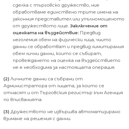
сделка с търговско дружество, ние
обработваме единствено трите имена на
законния представител или упълномощеното
от дружеството лице.
Заключение от
оценката на въздействие:
Предвид
неголемия обем на физически лица, чиито
данни се обработват и предвид лимитирания
обем лични данни, които се събират,
провеждането на оценка на въздействието
не е необходима за настоящата операция.
(2)
Личните данни са събрани от
Администратора от лицата, за които се
отнасят и от Търговския регистър към Агенция
по вписванията.
(3)
Дружеството не извършва автоматизирано
взимане на решения с данни.