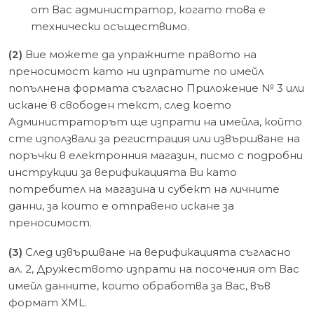
от Вас администратор, когато това е
технически осъществимо.
(2)
Вие можете да упражните правото на
преносимост като ни изпратите по имейл
попълнена формата съгласно Приложение № 3 или
искане в свободен текст, след което
Администраторът ще изпрати на имейла, който
сте използвали за регистрация или извършване на
поръчки в електронния магазин, писмо с подробни
инструкции за верификацията Ви като
потребител на магазина и субект на личните
данни, за които е отправено искане за
преносимост.
(3)
След извършване на верификацията съгласно
ал. 2, Дружеството изпрати на посочения от Вас
имейл данните, които обработва за Вас, във
формат XML.