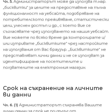
Чл. 5.
Администраторът може да използва т.нар.
„бисквитки“ за целите на предоставяне на пълна
функционалност на уебсайта, подобряване на
потребителското преживяване, статистически
цели, улеснен достъп и др., с което Вие се
съгласявате чрез използването на нашия уебсайт.
Вие можете по всяко време да контролирате и/
или изтривате „бисквитките“ чрез настройките
на използвания от Вас браузър. „Бисквитките“ не
представляват лични данни и не се използват за
идентифициране на посетителите и
ползвателите на електронния магазин.
Срок на съхранение на личните
ви данни
Чл. 6. (1)
Администраторът съхранява Вашите
лични данни за срок не по-дълъг от