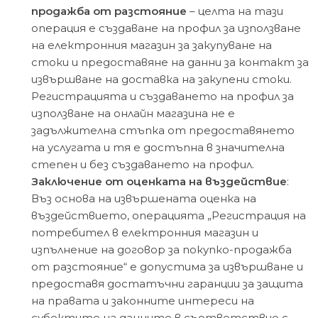
продажба от разстояние
– целта на тази
операция е създаване на профил за използване
на електронния магазин за закупуване на
стоки и предоставяне на данни за контакт за
извършване на доставка на закупени стоки.
Регистрацията и създаването на профил за
използване на онлайн магазина не е
задължителна стъпка от предоставянето
на услугата и тя е достъпна в значителна
степен и без създаването на профил.
Заключение от оценката на въздействие
:
Въз основа на извършената оценка на
въздействието, операцията „Регистрация на
потребител в електронния магазин и
изпълнение на договор за покупко-продажба
от разстояние“ е допустима за извършване и
предоставя достатъчни гаранции за защита
на правата и законните интереси на
субектите на данните в съответствие с