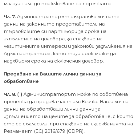
магазин или до приключване на поръчката.
Чл. 7.
Администраторът съхранява личните
данни на законните представители на
търговските си партньори за срока на
изпълнение на договора, за спазване на
легитимните интереси и законови задължения на
Администратора, като този срок може да
надхвърля срока на сключения договор.
Предаване на Вашите лични данни за
обработване
Чл. 8. (1)
Администраторът може по собствена
преценка да предава част или всички Ваши лични
данни на обработващи лични данни за
изпълнението на целите за обработване, с които
сте се съгласили, при спазване на изискванията на
Регламент (ЕС) 2016/679 (GDPR).