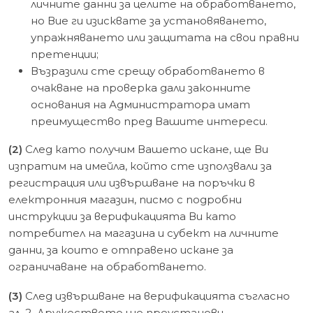
личните данни за целите на обработването,
но Вие ги изисквате за установяването,
упражняването или защитата на свои правни
претенции;
Възразили сте срещу обработването в
очакване на проверка дали законните
основания на Администратора имат
преимущество пред Вашите интереси.
(2)
След като получим Вашето искане, ще Ви
изпратим на имейла, който сте използвали за
регистрация или извършване на поръчки в
електронния магазин, писмо с подробни
инструкции за верификацията Ви като
потребител на магазина и субект на личните
данни, за които е отправено искане за
ограничаване на обработването.
(3)
След извършване на верификацията съгласно
ал. 2, Дружеството ще преустанови