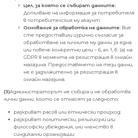
Цел, за която се събират данните:
Допълване на информация за потребителя
в потребителския му акаунт.
Основания за обработка на данните:
Вие
сте предоставили изрично съгласие за
обработване на личните му данни за една
или повече конкретни цели – 6, ал. 1, б. (a) на
GDPR в момента на регистрация в онлайн
магазина. Предоставянето на тези данни,
не е задължително за регистрация в
онлайн магазина.
(3)
Администраторът не събира и не обработва
лични данни, които се отнасят за следното:
разкриват расов или етнически произход;
разкриват политически, религиозни или
философски убеждения, или членство в
синдикални организации;