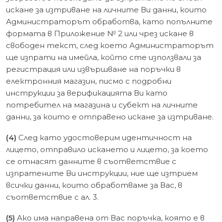
искане за изтриване на личните Ви данни, които
Администраторът обработва, като попълните
формата в Приложение № 2 или чрез искане в
свободен текст, след което Администраторът
ще изпрати на имейла, който сте използвали за
регистрация или извършване на поръчки в
електронния магазин, писмо с подробни
инструкции за верификацията Ви като
потребител на магазина и субект на личните
данни, за които е отправено искане за изтриване.
(4)
След като удостоверим идентичност на
лицето, отправило искането и лицето, за което
се отнасят данните в съответствие с
изпратените Ви инструкции, ние ще изтрием
всички данни, които обработваме за Вас, в
съответствие с ал. 3.
(5)
Ако има направена от Вас поръчка, която е в