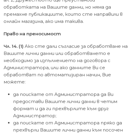
обработката на Вашите данни, но няма да
премахне публикациите, които сте направили в
онлайн магазина, ако има такива.
Право на преносимост
Чл. 14. (1)
Ако сте дали съгласие за обработване на
Вашите лични данни или обработването е
необходимо за изпълнението на договора с
Администратора, или ако данните Ви се
обработват по автоматизиран начин, Вие
можете:
да поискате от Администратора да Ви
предостави Вашите лични данни в четим
формат и да ги прехвърлите към друг
Администратор;
да поискате от Администратора пряко да
прехвърли Вашите лични данни към посочен