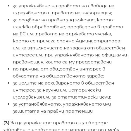
за упражняване на правото на свобода на
изразяването и правото на информация;
за спазване на правно задължение, което
изисква обработване, предвидено в правото
на ЕС или правото на държавата членка,
което се прилага спрямо Администратора
или за изпълнението на задача от обществен
интерес или при упражняването на официални
правомощия, които са му предоставени;
по причини от обществен интерес в
областта на общественото здраве;
за целите на архивирането в обществен
интерес, за научни или исторически
изследвания или за статистически цели;
за установяването, упражняването или
защитата на правни претенции.
(3)
За да упражните правото си за бъдете
забравен, е необходимо да изпратите по имейл