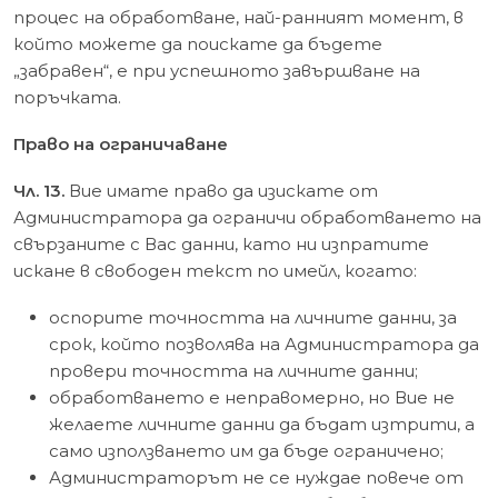
процес на обработване, най-ранният момент, в
който можете да поискате да бъдете
„забравен“, е при успешното завършване на
поръчката.
Право на ограничаване
Чл. 13.
Вие имате право да изискате от
Администратора да ограничи обработването на
свързаните с Вас данни, като ни изпратите
искане в свободен текст по имейл, когато:
оспорите точността на личните данни, за
срок, който позволява на Администратора да
провери точността на личните данни;
обработването е неправомерно, но Вие не
желаете личните данни да бъдат изтрити, а
само използването им да бъде ограничено;
Администраторът не се нуждае повече от