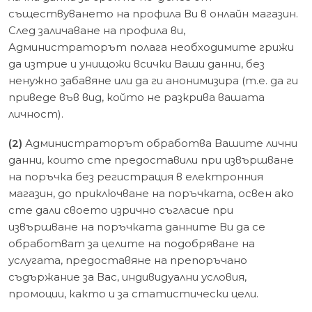
съществуването на профила Ви в онлайн магазин.
След заличаване на профила ви,
Администраторът полага необходимите грижи
да изтрие и унищожи всички Ваши данни, без
ненужно забавяне или да ги анонимизира (т.е. да ги
приведе във вид, който не разкрива вашата
личност).
(2)
Администраторът обработва Вашите лични
данни, които сте предоставили при извършване
на поръчка без регистрация в електронния
магазин, до приключване на поръчката, освен ако
сте дали своето изрично съгласие при
извършване на поръчката данните Ви да се
обработват за целите на подобряване на
услугата, предоставяне на препоръчано
съдържание за Вас, индивидуални условия,
промоции, както и за статистически цели.