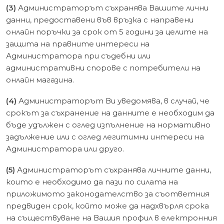
(3)
Администраторът съхранява Вашите лични
данни, предоставени във връзка с направени
онлайн поръчки за срок от 5 години за целите на
защита на правните интереси на
Администратора при съдебни или
административни спорове с потребители на
онлайн магазина.
(4)
Администраторът Ви уведомява, в случай, че
срокът за съхранение на данните е необходим да
бъде удължен с оглед изпълнение на нормативно
задължение или с оглед легитимни интереси на
Администратора или друго.
(5)
Администраторът съхранява личните данни,
които е необходимо да пази по силата на
приложимото законодателство за съответния
предвиден срок, който може да надхвърля срока
на съществуване на Вашия профил в електронния