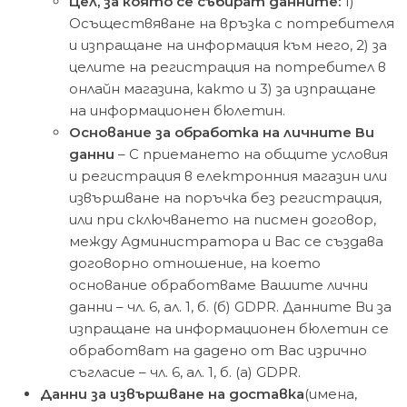
Цел, за която се събират данните:
1)
Осъществяване на връзка с потребителя
и изпращане на информация към него, 2) за
целите на регистрация на потребител в
онлайн магазина, както и 3) за изпращане
на информационен бюлетин.
Основание за обработка на личните Ви
данни
– С приемането на общите условия
и регистрация в електронния магазин или
извършване на поръчка без регистрация,
или при сключването на писмен договор,
между Администратора и Вас се създава
договорно отношение, на което
основание обработваме Вашите лични
данни – чл. 6, ал. 1, б. (б) GDPR. Данните Ви за
изпращане на информационен бюлетин се
обработват на дадено от Вас изрично
съгласие – чл. 6, ал. 1, б. (а) GDPR.
Данни за извършване на доставка
(имена,