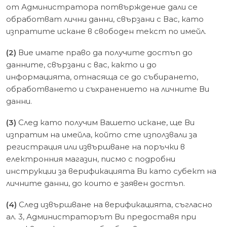
от Администратора потвърждение дали се
обработват лични данни, свързани с Вас, като
изпратите искане в свободен текст по имейл.
(2)
Вие имате право да получите достъп до
данните, свързани с вас, както и до
информацията, отнасяща се до събирането,
обработването и съхранението на личните Ви
данни.
(3)
След като получим Вашето искане, ще Ви
изпратим на имейла, който сте използвали за
регистрация или извършване на поръчки в
електронния магазин, писмо с подробни
инструкции за верификацията Ви като субект на
личните данни, до които е заявен достъп.
(4)
След извършване на верификацията, съгласно
ал. 3, Администраторът Ви предоставя при