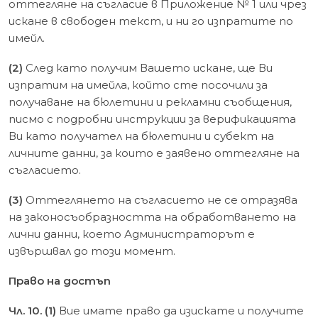
оттегляне на съгласие в Приложение № 1 или чрез
искане в свободен текст, и ни го изпратите по
имейл.
(2)
След като получим Вашето искане, ще Ви
изпратим на имейла, който сте посочили за
получаване на бюлетини и рекламни съобщения,
писмо с подробни инструкции за верификацията
Ви като получател на бюлетини и субект на
личните данни, за които е заявено оттегляне на
съгласието.
(3)
Оттеглянето на съгласието не се отразява
на законосъобразността на обработването на
лични данни, което Администраторът е
извършвал до този момент.
Право на достъп
Чл. 10. (1)
Вие имате право да изискате и получите