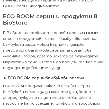
пелени
, тук ще намерите най-важните ECO
BOOM серии на едно място.
ECO BOOM серии и продукти в
BioStore
В BioStore ще откриете основните
ECO BOOM
серии и продуктови линии – бамбукови пелени,
бамбукови гащи, мокри кърпички, дамски
превръзки и бамбукова хартия за дома. Това
улеснява избора, когато искате да разгледате
марката на едно място и да прецените кое е най-
подходящо за Вашите нужди.
👶
ECO BOOM серии бамбукови пелени
ECO BOOM
предлага няколко основни серии
бамбукови пелени, за да можете да изберете
според нуждите на детето и това, което
търсите като усещане, комфорт и абсорбация.