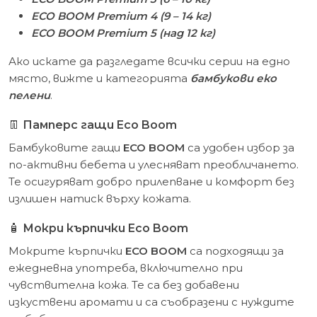
ECO BOOM Premium 4 (9 – 14 кг)
ECO BOOM Premium 5 (над 12 кг)
Ако искате да разгледате всички серии на едно
място, вижте и категорията
бамбукови еко
пелени
.
👖
Памперс гащи Eco Boom
Бамбуковите гащи
ECO BOOM
са удобен избор за
по-активни бебета и улесняват преобличането.
Те осигуряват добро прилепване и комфорт без
излишен натиск върху кожата.
🧴
Мокри кърпички Eco Boom
Мокрите кърпички
ECO BOOM
са подходящи за
ежедневна употреба, включително при
чувствителна кожа. Те са без добавени
изкуствени аромати и са съобразени с нуждите