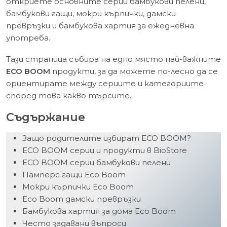
откриете основните серии бамбукови пелени,
бамбукови гащи, мокри кърпички, дамски
превръзки и бамбукова хартия за ежедневна
употреба.
Тази страница събира на едно място най-важните
ECO BOOM
продукти, за да можете по-лесно да се
ориентирате между сериите и категориите
според това какво търсите.
Съдържание
Защо родителите избират ECO BOOM?
ECO BOOM серии и продукти в BioStore
ECO BOOM серии бамбукови пелени
Памперс гащи Eco Boom
Мокри кърпички Eco Boom
Eco Boom дамски превръзки
Бамбукова хартия за дома Eco Boom
Често задавани въпроси