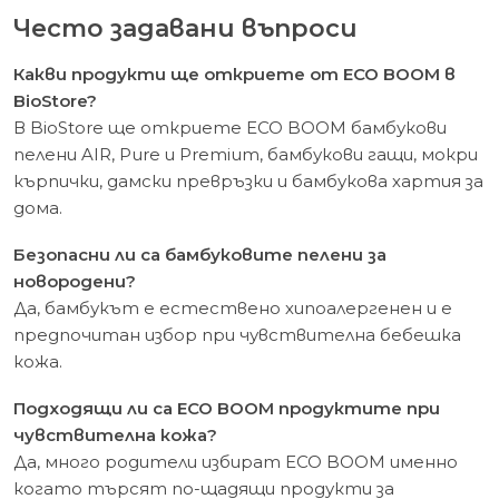
Често задавани въпроси
Какви продукти ще откриете от ECO BOOM в
BioStore?
В BioStore ще откриете ECO BOOM бамбукови
пелени AIR, Pure и Premium, бамбукови гащи, мокри
кърпички, дамски превръзки и бамбукова хартия за
дома.
Безопасни ли са бамбуковите пелени за
новородени?
Да, бамбукът е естествено хипоалергенен и е
предпочитан избор при чувствителна бебешка
кожа.
Подходящи ли са ECO BOOM продуктите при
чувствителна кожа?
Да, много родители избират ECO BOOM именно
когато търсят по-щадящи продукти за