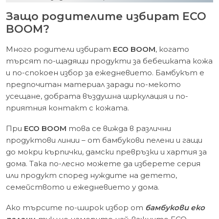
Защо родителите избират ECO
BOOM?
Много родители избират
ECO BOOM
, когато
търсят по-щадящи продукти за бебешката кожа
и по-спокоен избор за ежедневието. Бамбукът е
предпочитан материал заради по-мекото
усещане, добрата въздушна циркулация и по-
приятния контакт с кожата.
При
ECO BOOM
това се вижда в различни
продуктови линии – от бамбукови пелени и гащи
до мокри кърпички, дамски превръзки и хартия за
дома. Така по-лесно можете да изберете серия
или продукт според нуждите на детето,
семейството и ежедневието у дома.
Ако търсите по-широк избор от
бамбукови еко