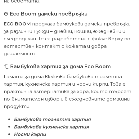
на бебетата.
🌸
Eco Boom дамски превръзки
ECO BOOM
предлага бамбукови дамски превръзки
за различни нужди – дневни, нощни, ежедневни и
следродилни. Те са разработени с фокус върху по-
естествен контакт с кожата и добра
дишаемост.
🧻
Бамбукова хартия за дома Eco Boom
Гамата за дома включва бамбукова тоалетна
хартия, кухненска хартия и носни кърпи. Това е
практична алтернатива за хора, които търсят
по-внимателен избор и в ежедневните домашни
продукти.
Бамбукова тоалетна хартия
Бамбукова кухненска хартия
Носни кърпи