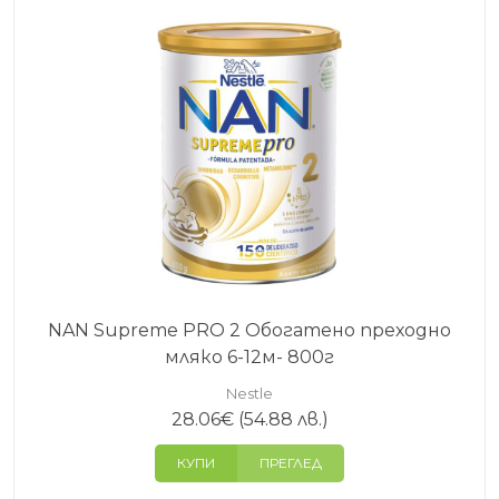
Много родители избират адаптираното мляко
NAN заради комбинацията от научни изследвания
и дългогодишен опит на Nestlé в детското
хранене.
Основните предимства включват:
разработено на база научни изследвания
балансиран състав от хранителни вещества
разнообразие от формули за различни нужди
широко използвана марка в много държави
NAN Supreme PRO 2 Обогатено преходно
FAQ
мляко 6-12м- 800г
Nestle
Какво е адаптирано мляко NAN?
28.06
€
(54.88 лв.)
Адаптираното мляко NAN е серия бебешки
КУПИ
ПРЕГЛЕД
формули, разработени от Nestlé, предназначени
да осигурят необходимите хранителни