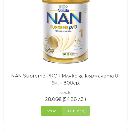
Изборът на адаптирано мляко зависи от няколко
основни фактора:
Възрастта на бебето
Винаги избирайте формула, предназначена за
съответния етап на развитие.
Храносмилателни особености
Някои бебета имат чувствителен стомах или
колики, затова може да се наложи специална
NAN Supreme PRO 1 Мляко за кърмачета 0-
формула.
6м. – 800гр.
Препоръка от педиатър
Nestle
28.06
€
(54.88 лв.)
При съмнение или специфични нужди винаги е
добре да се консултирате със специалист.
КУПИ
ПРЕГЛЕД
Защо родителите избират NAN