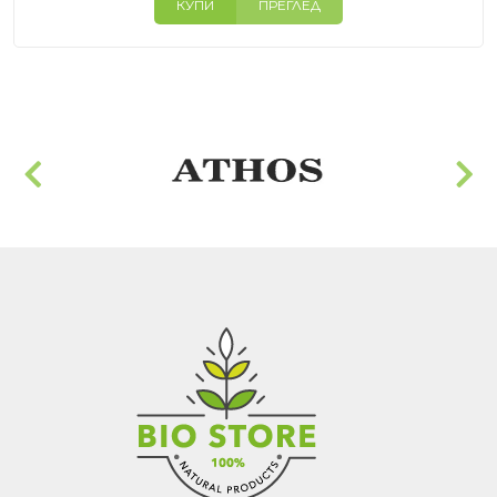
индивидуалните му нужди и препоръката на
КУПИ
ПРЕГЛЕД
педиатър.
👉 В BioStore ще откриете популярни формули
като
NAN Comfortis 1
,
NAN Comfortis 2
и
NAN Comfortis 3
,
съобразени с различните етапи от развитието
на бебето.
👉 Ако разглеждате и други марки, можете да
посетите нашата категория
адаптирано мляко
,
където ще откриете продукти на Holle, Aptamil,
Topfer и други.
👉 Освен NAN, в BioStore ще откриете и други
популярни марки адаптирано мляко като
Holle
,
Aptamil
и
Topfer
, които предлагат различни
формули според нуждите на бебето.