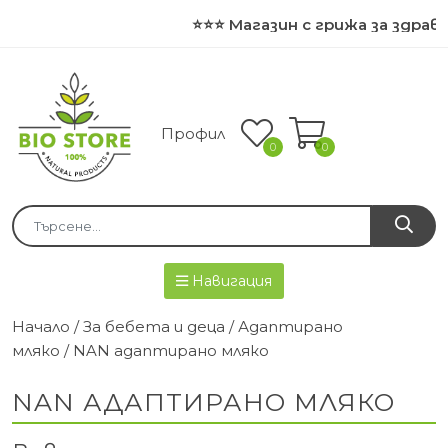
⭐⭐⭐ Магазин с грижа за здраве
Профил
0
0
Навигация
Начало
/
За бебета и деца
/
Адаптирано
мляко
/ NAN адаптирано мляко
NAN АДАПТИРАНО МЛЯКО