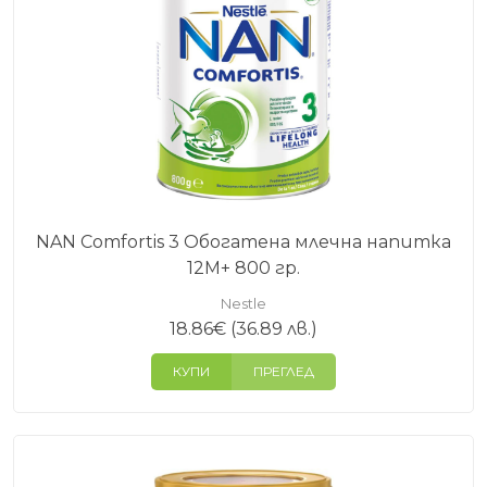
Преходна формула, съобразена с нуждите на
бебета, които вече започват захранване.
NAN 3 – след 12 месеца
Мляко за малки деца, което подпомага растежа и
активното развитие в ранната детска възраст.
В зависимост от конкретния продукт може да
има и специализирани формули, например:
NAN Comfortis 3 Обогатена млечна напитка
12М+ 800 гр.
NAN Comfort
– при чувствително коремче
NAN без лактоза
– при непоносимост към
Nestle
18.86
€
(36.89 лв.)
лактоза
NAN Supreme / Optipro
– подобрени хранителни
КУПИ
ПРЕГЛЕД
формули
Как да изберете подходящото
мляко NAN