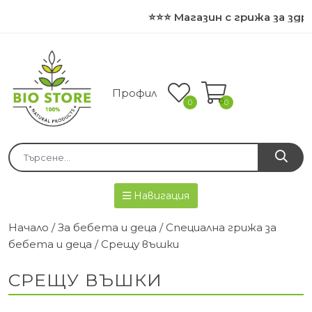
⭐⭐⭐ Магазин с грижа за здр
Профил
0
0
Навигация
Начало
/
За бебета и деца
/
Специална грижа за
бебета и деца
/ Срещу въшки
СРЕЩУ ВЪШКИ