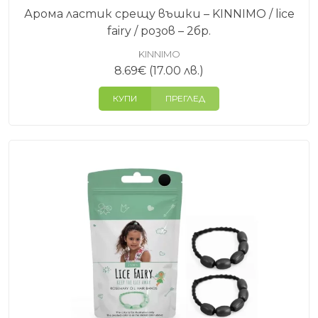
Арома ластик срещу въшки – KINNIMO / lice
fairy / розов – 2бр.
KINNIMO
8.69
€
(17.00 лв.)
КУПИ
ПРЕГЛЕД