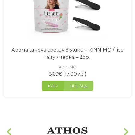
Арома шнола срещу въшки – KINNIMO / lice
fairy / черна – 2бр.
KINNIMO
8.69
€
(17.00 лв.)
КУПИ
ПРЕГЛЕД