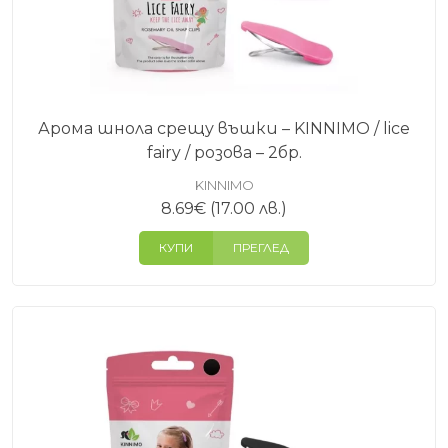
Арома шнола срещу въшки – KINNIMO / lice
fairy / розова – 2бр.
KINNIMO
8.69
€
(17.00 лв.)
КУПИ
ПРЕГЛЕД