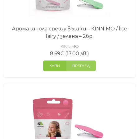
Арома шнола срещу въшки – KINNIMO / lice
fairy / зелена – 2бр.
KINNIMO
8.69
€
(17.00 лв.)
КУПИ
ПРЕГЛЕД