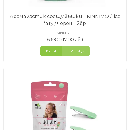
Арома ластик срещу въшки – KINNIMO / lice
fairy / черен – 2бр.
KINNIMO
8.69
€
(17.00 лв.)
КУПИ
ПРЕГЛЕД