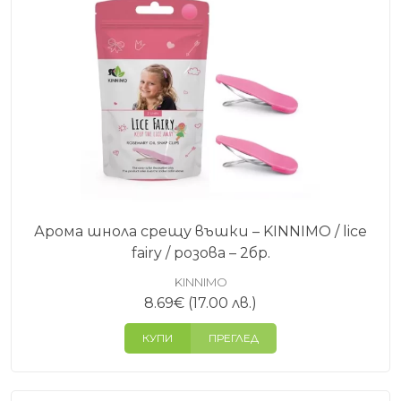
Арома шнола срещу въшки – KINNIMO / lice
fairy / розова – 2бр.
KINNIMO
8.69
€
(17.00 лв.)
КУПИ
ПРЕГЛЕД