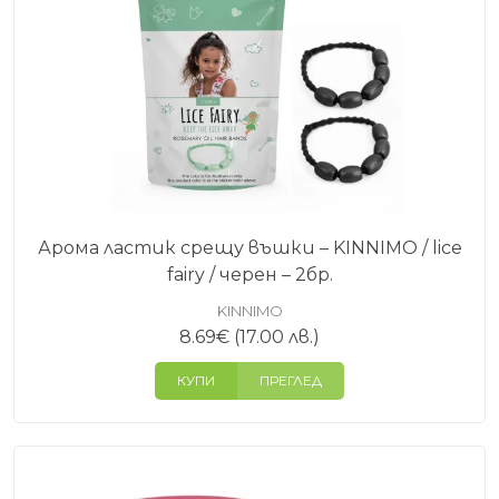
Арома ластик срещу въшки – KINNIMO / lice
fairy / черен – 2бр.
KINNIMO
8.69
€
(17.00 лв.)
КУПИ
ПРЕГЛЕД