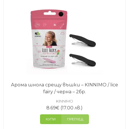
Арома шнола срещу въшки – KINNIMO / lice
fairy / черна – 2бр.
KINNIMO
8.69
€
(17.00 лв.)
КУПИ
ПРЕГЛЕД