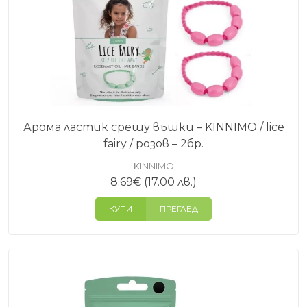
по-добре поддържана.
Лесен избор според това от какво
имате нужда
Ако търсите по-общи продукти за измиване и
поддържане, разгледайте и категорията
за коса
.
За по-подхранваща грижа може да видите и
маски
Арома ластик срещу въшки – KINNIMO / lice
за коса
, а за измиване според типа коса –
fairy / розов – 2бр.
шампоани
.
KINNIMO
8.69
€
(17.00 лв.)
КУПИ
ПРЕГЛЕД