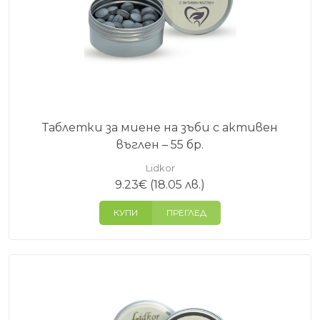
ежедневна употреба и да носят реален комфорт.
За останалите стъпки в грижата можете да
разгледате и
кремове за лице
или други продукти
от секцията
За лице
.
Таблетки за миене на зъби с активен
въглен – 55 бр.
Lidkor
9.23
€
(18.05 лв.)
КУПИ
ПРЕГЛЕД