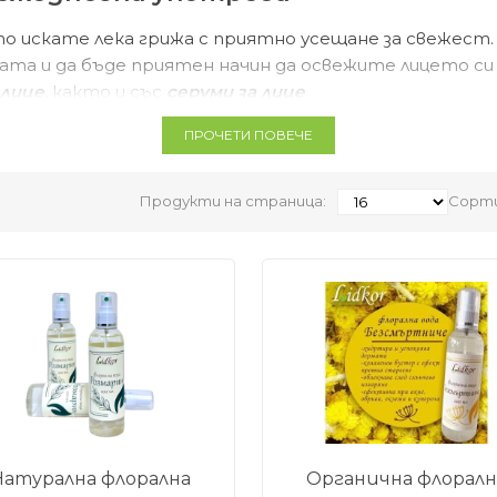
то искате лека грижа с приятно усещане за свежест. 
та и да бъде приятен начин да освежите лицето си 
 лице
, както и със
серуми за лице
.
ПРОЧЕТИ ПОВЕЧЕ
обър избор
рсите нещо леко за освежаване, тонизиране и приятн
Продукти на страница:
Сорти
ето и нанасянето на
крем за лице
, особено когато и
Натурална флорална
Органична флоралн