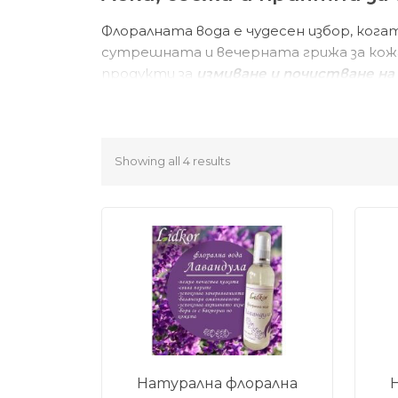
Флоралната вода е чудесен избор, кога
сутрешната и вечерната грижа за кожа
продукти за
измиване и почистване на
Кога флоралната вода е д
Флоралните води са удобни, когато тъ
Showing all 4 results
бъдат добър преход между почистван
и по-приятна.
Натурална флорална