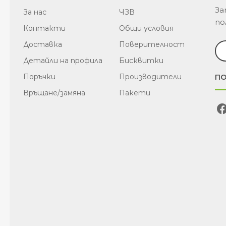
За
За нас
ЧЗВ
по
Контакти
Общи условия
Доставка
Поверителност
Детайли на профила
Бисквитки
Поръчки
Производители
ПО
Връщане/замяна
Пакети