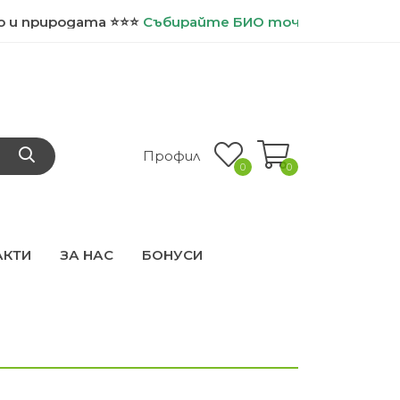
природата ⭐⭐⭐
Събирайте
БИО точки и ползвайте д
Профил
0
0
АКТИ
ЗА НАС
БОНУСИ