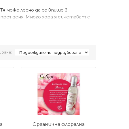
Тя може лесно да се впише в
през деня. Много хора я съчетават с
о усещане върху кожата. Те могат да
ране:
скате грижата Ви да бъде по-завършена
а
Органична флорална