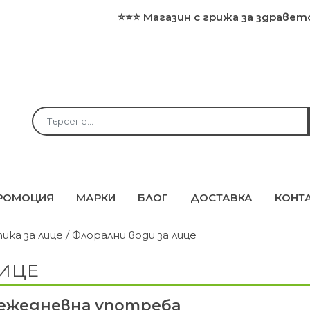
⭐⭐⭐ Магазин с грижа за здравето и 
РОМОЦИЯ
МАРКИ
БЛОГ
ДОСТАВКА
КОНТ
ика за лице
/ Флорални води за лице
ЛИЦЕ
 ежедневна употреба