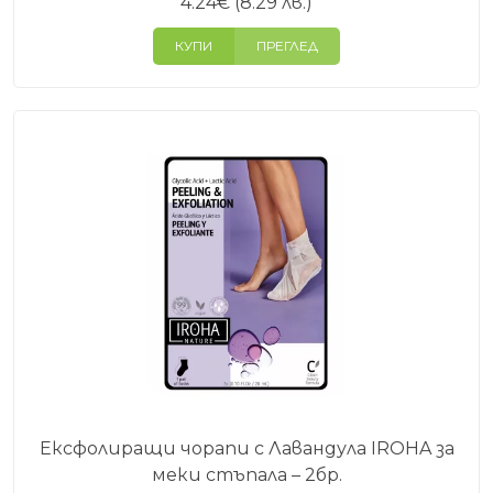
4.24
€
(8.29 лв.)
КУПИ
ПРЕГЛЕД
Ексфолиращи чорапи с Лавандула IROHA за
меки стъпала – 2бр.