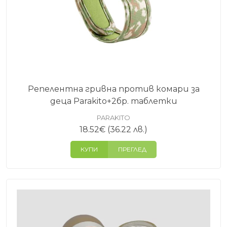
Репелентна гривна против комари за
деца Parakito+2бр. таблетки
PARAKITO
18.52
€
(36.22 лв.)
КУПИ
ПРЕГЛЕД