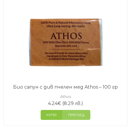
Био сапун с див пчелен мед Athos – 100 гр
Athos
4.24
€
(8.29 лв.)
КУПИ
ПРЕГЛЕД