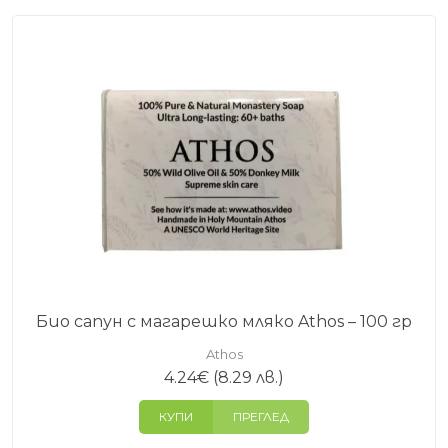
Био сапун с магарешко мляко Athos – 100 гр
Athos
4.24
€
(8.29 лв.)
КУПИ
ПРЕГЛЕД