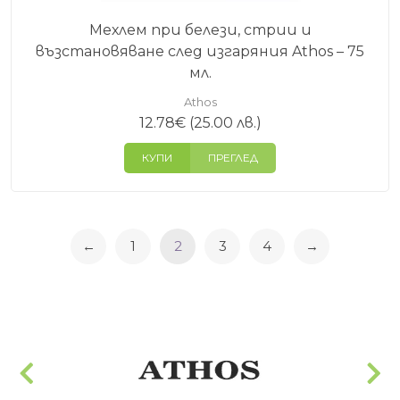
Мехлем при белези, стрии и
възстановяване след изгаряния Athos – 75
мл.
Athos
12.78
€
(25.00 лв.)
КУПИ
ПРЕГЛЕД
←
1
2
3
4
→