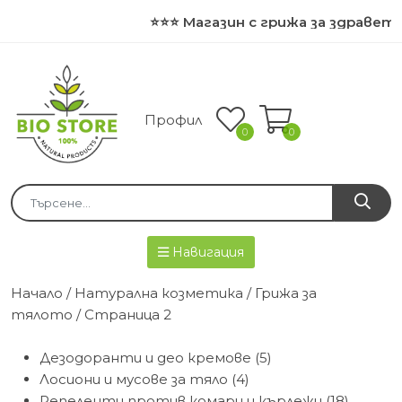
⭐⭐⭐ Магазин с грижа за здравето и 
Профил
0
0
Навигация
Начало
/
Натурална козметика
/
Грижа за
тялото
/ Страница 2
Дезодоранти и део кремове (5)
Лосиони и мусове за тяло (4)
Репеленти против комари и кърлежи (18)