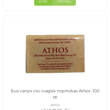
КУПИ
ПРЕГЛЕД
Био сапун със сладък портокал Athos -100
гр
Athos