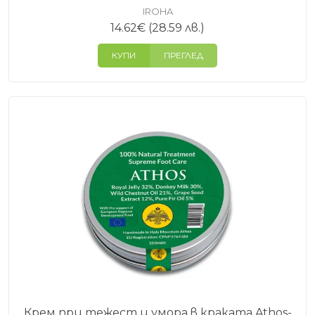
IROHA
14.62
€
(28.59 лв.)
КУПИ
ПРЕГЛЕД
Крем при тежест и умора в краката Athos-