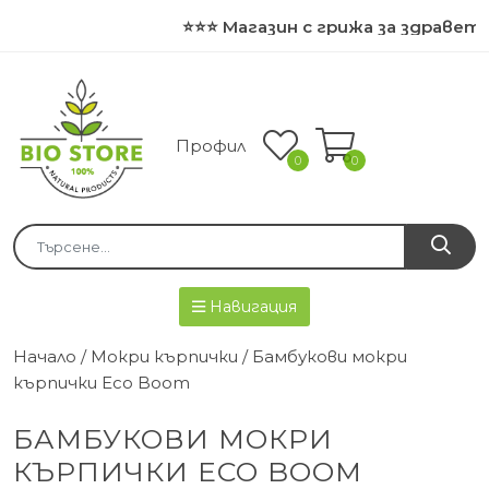
⭐⭐⭐ Магазин с грижа за здравето
Профил
0
0
Навигация
Начало
/
Мокри кърпички
/ Бамбукови мокри
кърпички Eco Boom
БАМБУКОВИ МОКРИ
КЪРПИЧКИ ECO BOOM