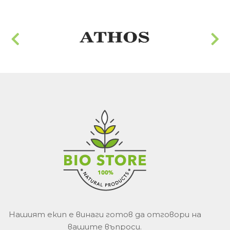
Не съдържат изкуствени аромати.
Каква е разликата между Eco Boom и
стандартните мокри кърпички?
Основната разлика е в използването на 100%
бамбукова биоразградима основа и изчистен
състав.
Нашият екип е винаги готов да отговори на
вашите въпроси.