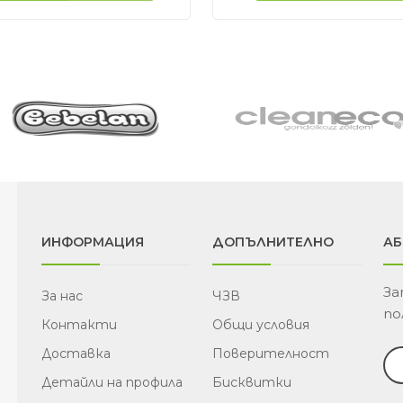
(5
2
лв.
(4
лв
ИНФОРМАЦИЯ
ДОПЪЛНИТЕЛНО
АБ
За
За нас
ЧЗВ
по
Контакти
Общи условия
Доставка
Поверителност
Детайли на профила
Бисквитки