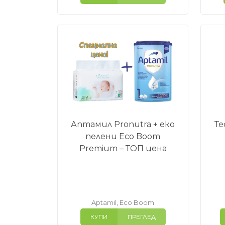
Аптамил Pronutra + еко
Те
пелени Eco Boom
Premium – ТОП цена
Aptamil
,
Eco Boom
КУПИ
ПРЕГЛЕД