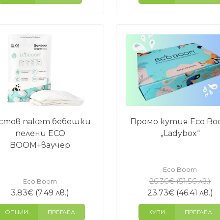
стов пакет бебешки
Промо кутия Eco B
пелени ECO
„Ladybox“
BOOM+ваучер
Eco Boom
Or
26.36
€
(51.56 лв.)
Eco Boom
pr
Т
3.83
€
(7.49 лв.)
23.73
€
(46.41 лв.)
wa
ц
ОПЦИИ
ПРЕГЛЕД
КУПИ
ПРЕГЛЕД
26
е: