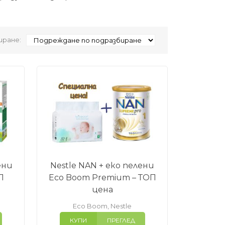
ране:
ени
Nestle NAN + еко пелени
П
Eco Boom Premium – ТОП
цена
Eco Boom
,
Nestle
КУПИ
ПРЕГЛЕД