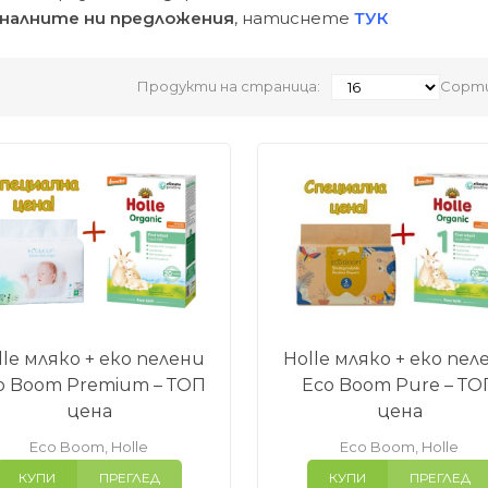
налните ни предложения
, натиснете
ТУК
Продукти на страница:
Сорти
lle мляко + еко пелени
Holle мляко + еко пел
o Boom Premium – ТОП
Eco Boom Pure – ТО
цена
цена
Eco Boom
,
Holle
Eco Boom
,
Holle
КУПИ
ПРЕГЛЕД
КУПИ
ПРЕГЛЕД