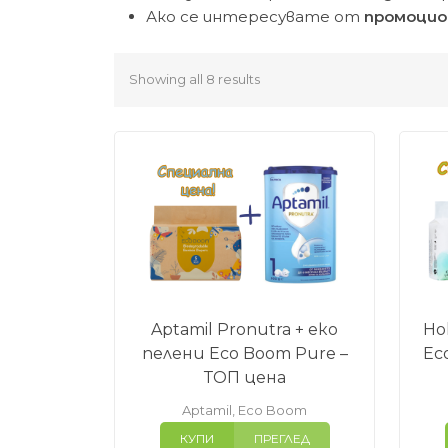
Ако се интересувате от
промоцио
Showing all 8 results
Aptamil Pronutra + еко
Ho
пелени Eco Boom Pure –
Ec
ТОП цена
Aptamil
,
Eco Boom
КУПИ
ПРЕГЛЕД