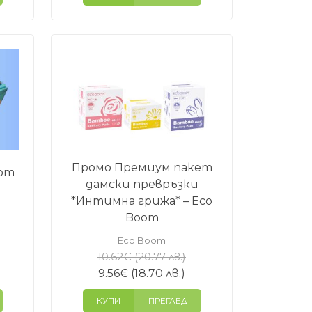
Промо Премиум пакет
oom
дамски превръзки
*Интимна грижа* – Eco
Boom
Eco Boom
iginal
Original
10.62
€
(20.77 лв.)
ice
екущата
Текущата
price
9.56
€
(18.70 лв.)
s:
ена
цена
was:
КУПИ
ПРЕГЛЕД
.36€
е:
10.62€