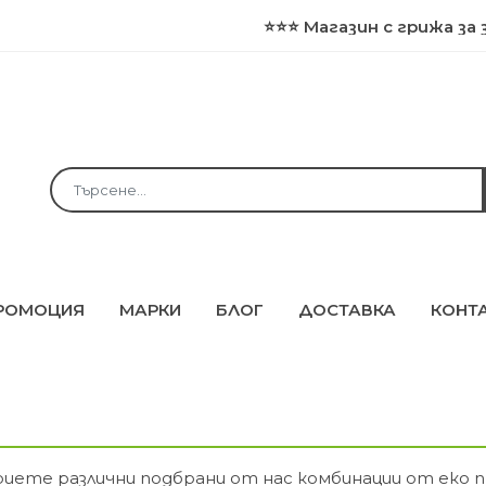
⭐⭐⭐ Магазин с грижа за здра
РОМОЦИЯ
МАРКИ
БЛОГ
ДОСТАВКА
КОНТ
иете различни подбрани от нас комбинации от еко п