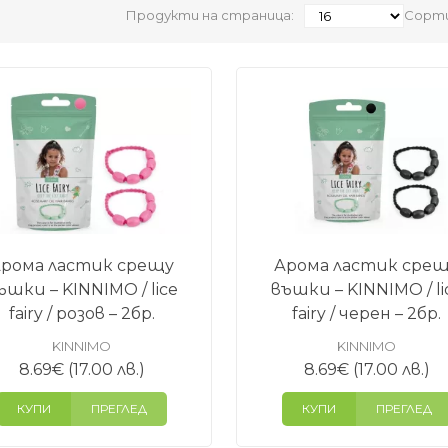
Продукти на страница:
Сорти
рома ластик срещу
Арома ластик сре
ъшки – KINNIMO / lice
въшки – KINNIMO / li
fairy / розов – 2бр.
fairy / черен – 2бр.
KINNIMO
KINNIMO
8.69
€
(17.00 лв.)
8.69
€
(17.00 лв.)
КУПИ
ПРЕГЛЕД
КУПИ
ПРЕГЛЕД