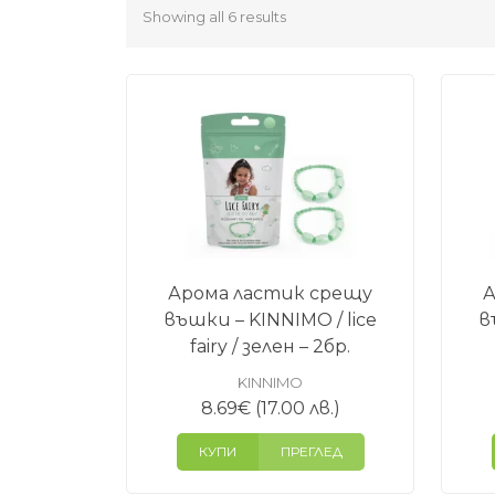
Showing all 6 results
Арома ластик срещу
А
въшки – KINNIMO / lice
в
fairy / зелен – 2бр.
KINNIMO
8.69
€
(17.00 лв.)
КУПИ
ПРЕГЛЕД