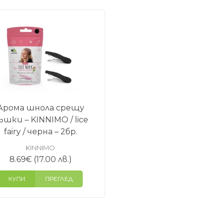
Арома шнола срещу
ъшки – KINNIMO / lice
fairy / черна – 2бр.
KINNIMO
8.69
€
(17.00 лв.)
КУПИ
ПРЕГЛЕД