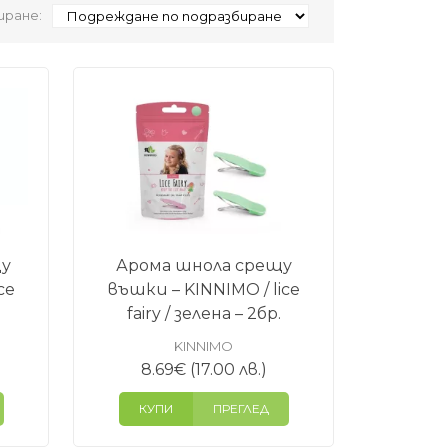
ране:
щу
Арома шнола срещу
ce
въшки – KINNIMO / lice
fairy / зелена – 2бр.
KINNIMO
8.69
€
(17.00 лв.)
КУПИ
ПРЕГЛЕД