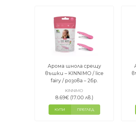
Арома шнола срещу
въшки – KINNIMO / lice
в
fairy / розова – 2бр.
KINNIMO
8.69
€
(17.00 лв.)
КУПИ
ПРЕГЛЕД