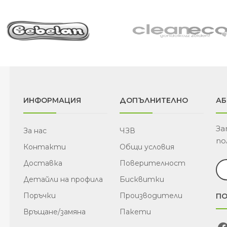
ИНФОРМАЦИЯ
ДОПЪЛНИТЕЛНО
АБ
За
За нас
ЧЗВ
по
Контакти
Общи условия
Доставка
Поверителност
Детайли на профила
Бисквитки
Поръчки
Производители
ПО
Връщане/замяна
Пакети