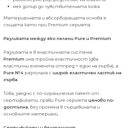
мек допир до чувствителната кожа
Материалната и абсорбиращата основа е
същата като при Premium серията.
Разликата между еко пелени Pure и Premium
Разликата е в еластичната система.
Premium
има тройна еластичност (два
еластични елемента отпред + един на гърба), а
Pure №4
разполага с
широк еластичен ластик на
гърба
.
Това, заедно с по-ограничения пакет от
сертификати, прави Pure серията
ценово по-
достъпна
, без промяна в сърцевината и
основните материали.
Сертификати и безопасност