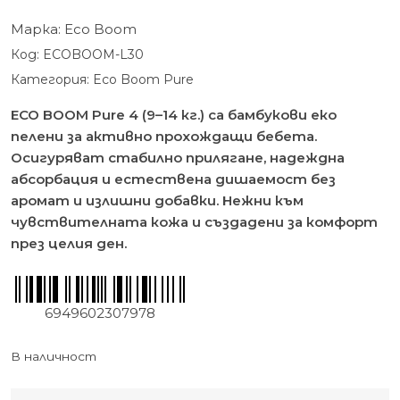
на
потребителски
Марка:
Eco Boom
оценки
Код:
ECOBOOM-L30
Категория:
Eco Boom Pure
ECO BOOM Pure 4 (9–14 кг.) са бамбукови еко
пелени за активно прохождащи бебета.
Осигуряват стабилно прилягане, надеждна
абсорбация и естествена дишаемост без
аромат и излишни добавки. Нежни към
чувствителната кожа и създадени за комфорт
през целия ден.
6949602307978
В наличност