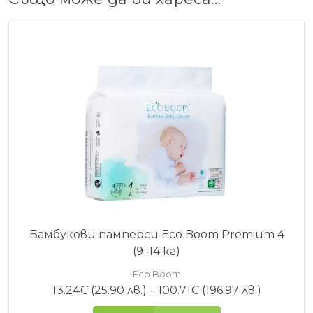
Бамбукови памперси Eco Boom Premium 4
(9–14 кг)
Eco Boom
Price
13.24
€
(25.90 лв.)
–
100.71
€
(196.97 лв.)
range: