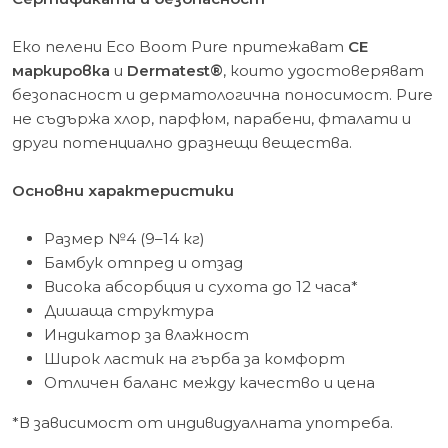
Еко пелени Eco Boom Pure притежават
CE
маркировка
и
Dermatest®
, които удостоверяват
безопасност и дерматологична поносимост. Pure
не съдържа хлор, парфюм, парабени, фталати и
други потенциално дразнещи вещества.
Основни характеристики
Размер №4 (9–14 кг)
Бамбук отпред и отзад
Висока абсорбция и сухота до 12 часа*
Дишаща структура
Индикатор за влажност
Широк ластик на гърба за комфорт
Отличен баланс между качество и цена
*В зависимост от индивидуалната употреба.