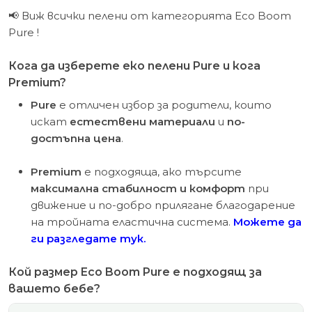
📢 Виж всички пелени от категорията
Eco Boom
Pure
!
Кога да изберете еко пелени Pure и кога
Premium?
Pure
е отличен избор за родители, които
искат
естествени материали
и
по-
достъпна цена
.
Premium
е подходяща, ако търсите
максимална стабилност и комфорт
при
движение и по-добро прилягане благодарение
на тройната еластична система.
Можете да
ги разгледате тук.
Кой размер Eco Boom Pure е подходящ за
вашето бебе?