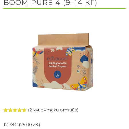
BOOM PURE 4 (9–14 КГ)
(
2
клиентски отзива)
Оценен
2
5.00
от 5,
12.78
€
(25.00 лв.)
базирано