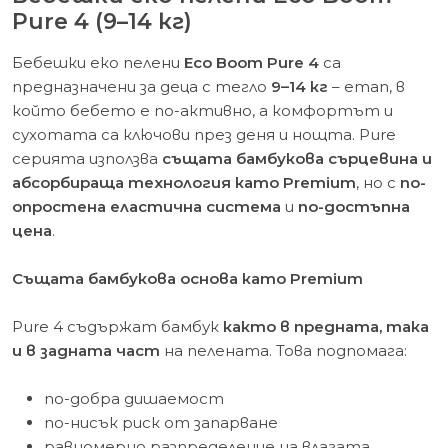
Pure 4 (9–14 кг)
Бебешки еко пелени
Eco Boom Pure 4
са
предназначени за деца с тегло
9–14 кг
– етап, в
който бебето е по-активно, а комфортът и
сухотата са ключови през деня и нощта. Pure
серията използва
същата бамбукова сърцевина и
абсорбираща технология като Premium
, но с
по-
опростена еластична система
и
по-достъпна
цена
.
Същата бамбукова основа като Premium
Pure 4 съдържат бамбук
както в предната, така
и в задната част
на пелената. Това подпомага:
по-добра дишаемост
по-нисък риск от запарване
равномерно разпределение на влагата