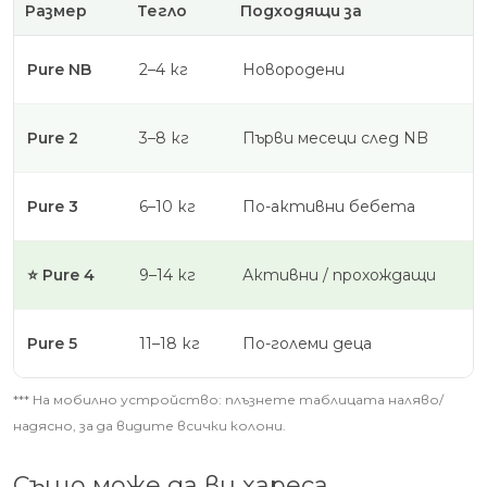
Размер
Тегло
Подходящи за
Pure NB
2–4 кг
Новородени
Pure 2
3–8 кг
Първи месеци след NB
Pure 3
6–10 кг
По-активни бебета
⭐ Pure 4
9–14 кг
Активни / прохождащи
Pure 5
11–18 кг
По-големи деца
*** На мобилно устройство: плъзнете таблицата наляво/
надясно, за да видите всички колони.
Също може да ви хареса…