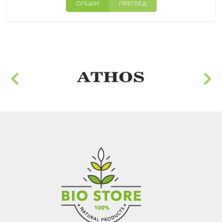
ОПЦИИ
ПРЕГЛЕД
13.24€
(25.90
лв.)
through
100.71€
(196.97
лв.)