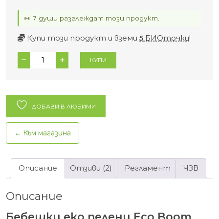
👀 7 души разглеждат този продукт.
Купи този продукт и вземи
5
БИОточки
!
количество
КУПИ
за
Бебешки
еко
пелени
ДОБАВИ В ЛЮБИМИ
Eco
Boom
← Към магазина
Pure
4
(9–
Описание
Отзиви (2)
Регламент
ЧЗВ
14
кг)
Описание
Бебешки еко пелени Eco Boom