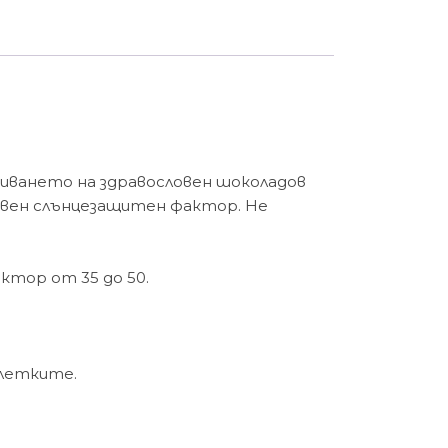
биването на здравословен шоколадов
ствен слънцезащитен фактор. Не
ктор от 35 до 50.
клетките.