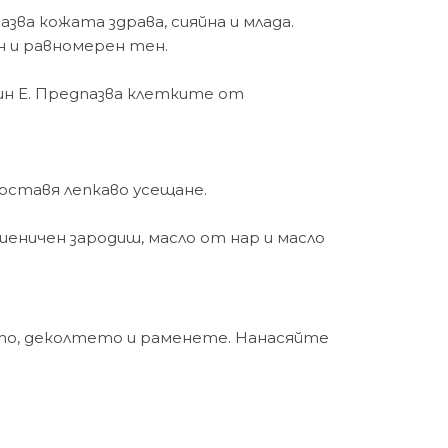
ва кожата здрава, сияйна и млада.
н и равномерен тен.
ин Е. Предпазва клетките от
 оставя лепкаво усещане.
шеничен зародиш, масло от нар и масло
ето, деколтето и раменете. Нанасяйте