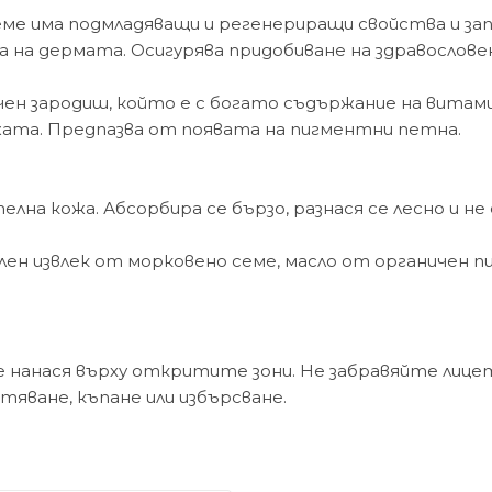
 има подмладяващи и регенериращи свойства и запаз
на дермата. Осигурява придобиване на здравослове
ен зародиш, който е с богато съдържание на витам
жата. Предпазва от появата на пигментни петна.
лна кожа. Абсорбира се бързо, разнася се лесно и не
лен извлек от морковено семе, масло от органичен п
е нанася върху откритите зони. Не забравяйте лиц
тяване, къпане или избърсване.