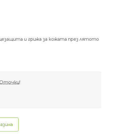
цезащита и грижа за кожата през лятото
Оточки
!
газина