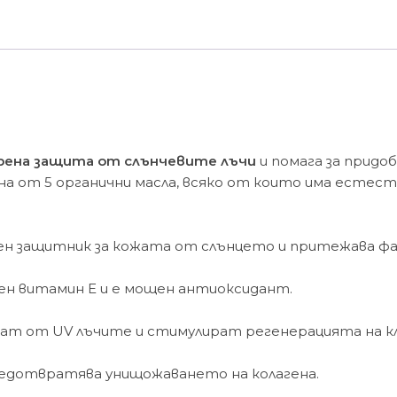
бронзов
тен
50
мл
рена защита от слънчевите лъчи
и помага за придо
на от 5 органични масла, всяко от които има есте
ен защитник за кожата от слънцето и притежава фа
н витамин Е и е мощен антиоксидант.
ват от UV лъчите и стимулират регенерацията на 
редотвратява унищожаването на колагена.