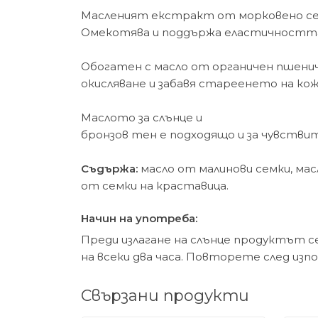
Масленият екстракт от морковено семе
Омекотява и поддържа еластичността 
Обогатен с масло от органичен пшенич
окисляване и забавя стареенето на ко
Маслото за слънце и
бронзов тен е подходящо и за чувствите
Съдържа:
масло от малинови семки, мас
от семки на краставица.
Начин на употреба:
Преди излагане на слънце продуктът с
на всеки два часа. Повторете след изпо
Свързани продукти