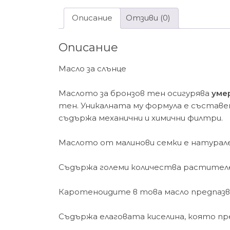
Описание
Отзиви (0)
Описание
Масло за слънце
Маслото за бронзов тен осигурява
уме
тен. Уникалната му формула е съставе
съдържа механични и химични филтри.
Маслото от малинови семки е натурал
Съдържа големи количества растителе
Каротеноидите в това масло предпаз
Съдържа елаговата киселина, която п