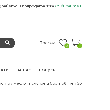
о и природата ⭐⭐⭐
Събирайте
БИО точки и ползвай
Профил
0
0
АКТИ
ЗА НАС
БОНУСИ
ятото
/ Масло за слънце и бронзов тен 50