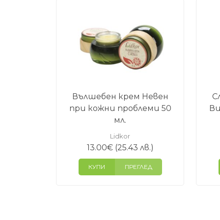
Вълшебен крем Невен
С
при кожни проблеми 50
Ви
мл.
Lidkor
13.00
€
(25.43 лв.)
КУПИ
ПРЕГЛЕД