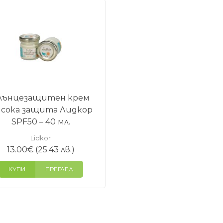
лънцезащитен крем
сока защита Лидкор
SPF50 – 40 мл.
Lidkor
13.00
€
(25.43 лв.)
КУПИ
ПРЕГЛЕД