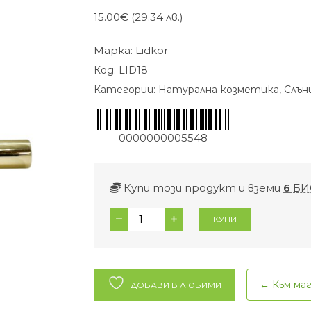
15.00
€
(29.34 лв.)
Марка:
Lidkor
Код:
LID18
Категории:
Натурална козметика
,
Слън
0000000005548
Купи този продукт и вземи
6
БИ
количество
КУПИ
за
Масло
за
слънце
← Към ма
ДОБАВИ В ЛЮБИМИ
и