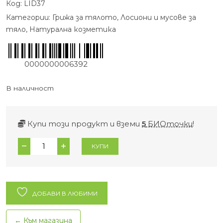
Код:
LID37
Категории:
Грижа за тялото
,
Лосиони и мусове за
тяло
,
Натурална козметика
0000000006392
В наличност
Купи този продукт и вземи
5
БИОточки
!
количество
КУПИ
за
Мус
за
тяло
ДОБАВИ В ЛЮБИМИ
с
карите
← Към магазина