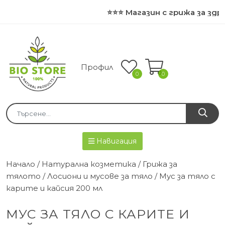
⭐⭐⭐ Магазин с грижа за здр
Профил
0
0
Навигация
Начало
/
Натурална козметика
/
Грижа за
тялото
/
Лосиони и мусове за тяло
/ Мус за тяло с
карите и кайсия 200 мл
МУС ЗА ТЯЛО С КАРИТЕ И