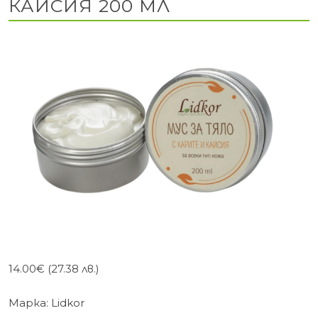
КАЙСИЯ 200 МЛ
14.00
€
(27.38 лв.)
Марка:
Lidkor