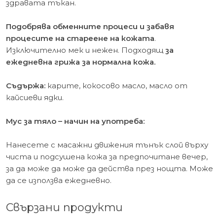
здравата тъкан.
Подобрява обменните процеси и забавя
процесите на стареене на кожата
.
Изключително мек и нежен. Подходящ
за
ежедневна грижа за нормална кожа.
Съдържа:
карите, кокосово масло, масло от
кайсиеви ядки.
Мус за тяло – начин на употреба:
Нанесете с масажни движения тънък слой върху
чиста и подсушена кожа за предпочитане вечер,
за да може да може да действа през нощта. Може
да се използва ежедневно.
Свързани продукти