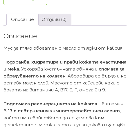
и
кайсия
200
Описание
Отзиви (0)
мл
Описание
Мус за тяло обогатен с масло от ядки от кайсия.
Подхранва, хидратира и прави кожата еластична
и мека
. Ускорява клетъчната обмяна и
спомага за
образуването на колаген
. Абсорбира се бързо и не
оставя мазен слой. Маслото от кайсиеви ядки е
богато на витамини А, В17, Е, F, омега 6 и 9.
Подпомага регенерацията на кожата
– витамин
В 17 е съвършения химиотерепевтичен агент
,
който има свойството да се залепва към
дефектните клетки като ги унищожава и запазва