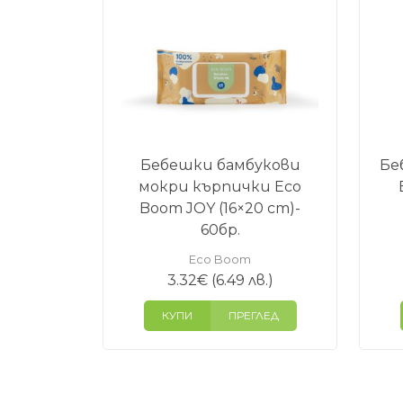
Бебешки бамбукови
Бе
мокри кърпички Eco
Boom JOY (16×20 cm)-
60бр.
Eco Boom
3.32
€
(6.49 лв.)
КУПИ
ПРЕГЛЕД