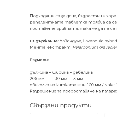
Подходящи са за деца, възрастни и хора 
репелентната таблетка трябва да се д
поставете гривната, така че да не се 
Съдържание:
Лавандула, Lavandula hybri
Мента, екстракт;
Pelargonium graveole
Размери:
дължина – ширина – дебелина
206 мм 30 мм 3 мм
обиколка на китката мин. 160 мм / макс. 
Разрешение за предоставяне на пазара: №
Свързани продукти