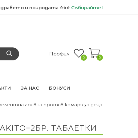
то и природата ⭐⭐⭐
Събирайте
БИО точки и ползва
Профил
0
0
АКТИ
ЗА НАС
БОНУСИ
пелентна гривна против комари за деца
KITO+2БР. ТАБЛЕТКИ