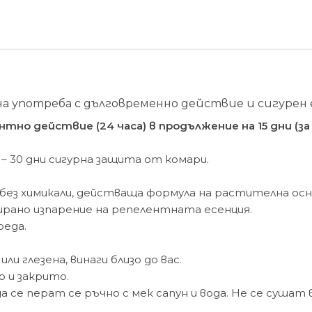
за
деца
Parakito+2бр.
таблетки
а употреба с дълговременно действие и сигурен
но действие (24 часа) в продължение на 15 дни (за
– 30 дни сигурна защита от комари.
 без химикали, действаща формула на растителна осн
рано изпарение на репелентната есенция.
реда.
и глезена, винаги близо до вас.
 и закрито.
се перат се ръчно с мек сапун и вода. Не се сушат в