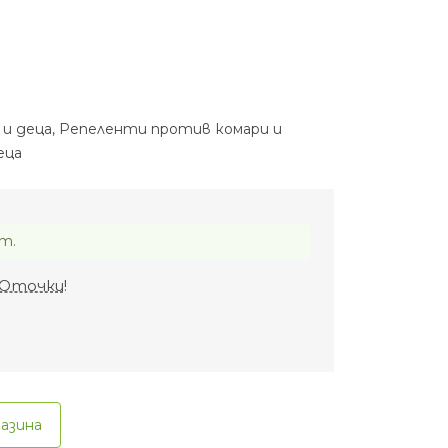
 и деца
,
Репеленти против комари и
еца
т.
Оточки
!
газина