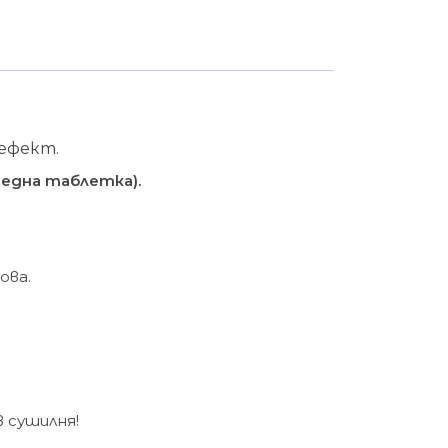
 ефект.
 една таблетка).
ова.
 сушилня!