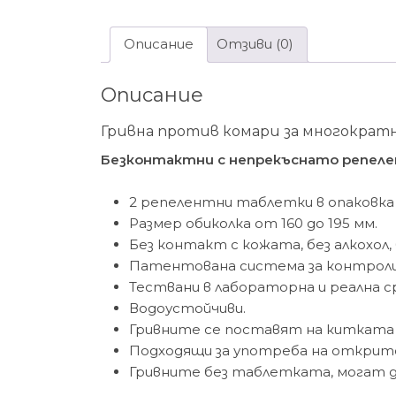
Описание
Отзиви (0)
Описание
Гривна против комари за многократн
Безконтактни с непрекъснато репелент
2 репелентни таблетки в опаковка 
Размер обиколка от 160 до 195 мм.
Без контакт с кожата, без алкохол,
Патентована система за контроли
Тествани в лабораторна и реална с
Водоустойчиви.
Гривните се поставят на китката ил
Подходящи за употреба на открито
Гривните без таблетката, могат да 