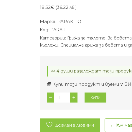
18.52
€
(36.22 лв.)
Марка:
PARAKITO
Код:
PARA11
Категории:
Грижа за тялото
,
За бебета
кърлежи
,
Специална грижа за бебета и д
👀 4 души разглеждат този продук
Купи този продукт и вземи
7
БИ
количество
КУПИ
за
Репелентна
гривна
против
← Към ма
ДОБАВИ В ЛЮБИМИ
комари