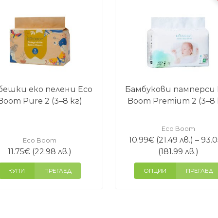
бешки еко пелени Eco
Бамбукови памперси 
Boom Pure 2 (3–8 кг)
Boom Premium 2 (3–8 
Eco Boom
10.99
€
(21.49 лв.)
–
93.0
Eco Boom
Price
11.75
€
(22.98 лв.)
(181.99 лв.)
rang
КУПИ
ПРЕГЛЕД
ОПЦИИ
ПРЕГЛЕД
10.9
(21.4
лв.)
thro