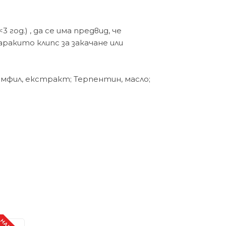
год.) , да се има предвид, че
акито клипс за закачане или
амфил, екстракт; Терпентин, масло;