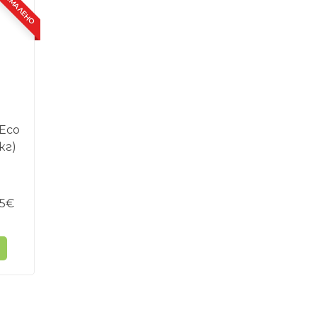
НАМАЛЕНО
Eco
кг)
5
€
e:
9€
9
ugh