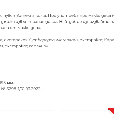
с чувствителна кожа. При употреба при малки деца (<3 
ържи извън техния досег. Най–добре използвайте пар
пипа от малки деца.
da, екстракт;
Cymbopogon winterianus
, екстракт; Кар
ns
, екстракт; гераниол.
195 мм.
 3298-1/01.03.2022 г