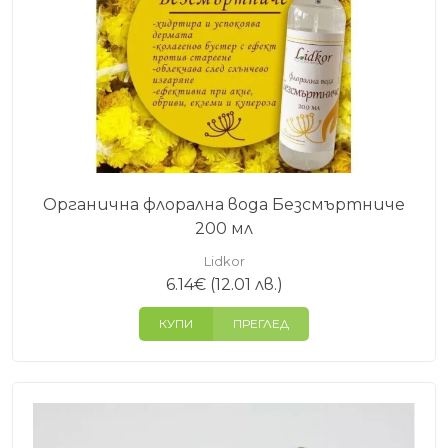
Органична флорална вода Безсмъртниче
200 мл
Lidkor
6.14
€
(12.01 лв.)
КУПИ
ПРЕГЛЕД