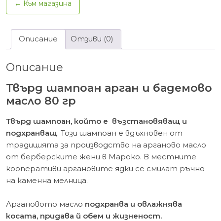
← Към магазина
масло
80
гр
Описание
Отзиви (0)
Описание
Твърд шампоан арган и бадемово
масло 80 гр
Твърд шампоан, който е възстановяващ и
подхранващ
. Този шампоан е вдъхновен от
традицията за производство на арганово масло
от берберските жени в Мароко. В местните
кооперативи аргановите ядки се смилат ръчно
на каменна мелница.
Аргановото масло
подхранва и овлажнява
косата, придава й обем и жизненост.