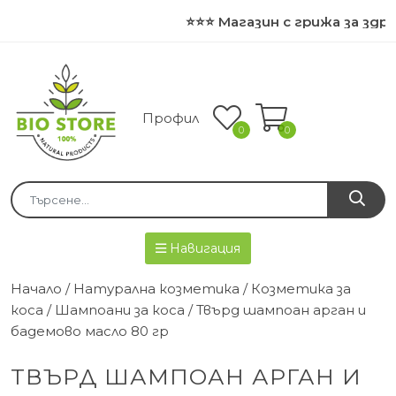
⭐⭐⭐ Магазин с грижа за здра
Профил
0
0
Навигация
Начало
/
Натурална козметика
/
Козметика за
коса
/
Шампоани за коса
/ Твърд шампоан арган и
бадемово масло 80 гр
ТВЪРД ШАМПОАН АРГАН И