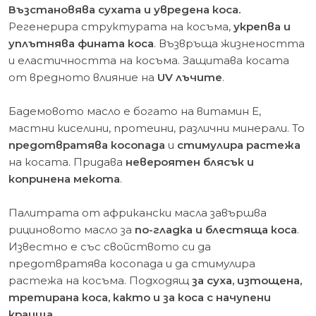
Възстановява сухата и увредена коса.
Регенерира структурата на косъма,
укрепва и
уплътнява фината коса
. Възвръща жизнеността
и еластичността на косъма. Защитава косата
от вредното
влияние на
UV лъчите
.
Бадемовото масло е богато на витамин Е,
мастни киселини, протеини, различни минерали. То
предотвратява косопада
и
стимулира растежа
на косата. Придава
невероятен блясък и
копринена мекота
.
Палитрата от африкански масла завършва
рициновото масло за
по-гладка и блестяща коса
.
Известно е със свойството си да
предотвратява косопада и да стимулира
растежа на косъма. Подходящ
за суха, изтощена,
третирана коса, както и за коса с начупени
краища.