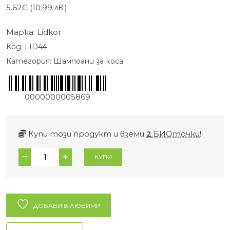
5.62
€
(10.99 лв.)
Марка:
Lidkor
Код:
LID44
Категория:
Шампоани за коса
0000000005869
Купи този продукт и вземи
2
БИОточки
!
количество
КУПИ
за
Твърд
шампоан
арган
ДОБАВИ В ЛЮБИМИ
и
бадемово