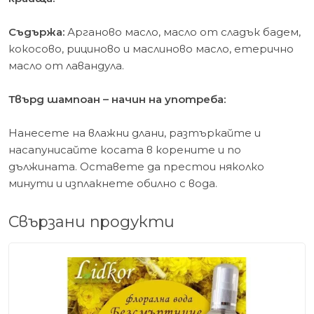
Съдържа:
Арганово масло, масло от сладък бадем,
кокосово, рициново и маслиново масло, етерично
масло от лавандула.
Твърд шампоан – начин на употреба:
Нанесете на влажни длани, разтъркайте и
насапунисайте косата в корените и по
дължината. Оставете да престои няколко
минути и изплакнете обилно с вода.
Свързани продукти