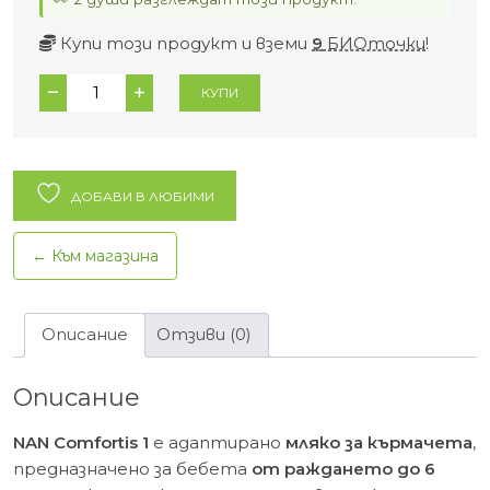
Купи този продукт и вземи
9
БИОточки
!
количество
КУПИ
за
NAN
Comfortis
1
ДОБАВИ В ЛЮБИМИ
Мляко
за
← Към магазина
кърмачета
0-
6м.
Описание
Отзиви (0)
-
800гр.
Описание
NAN Comfortis 1
е адаптирано
мляко за кърмачета
,
предназначено за бебета
от раждането до 6