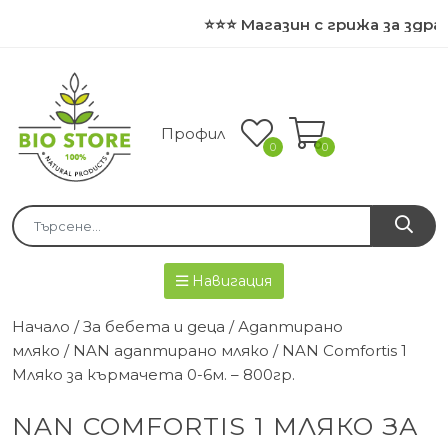
⭐⭐⭐ Магазин с грижа за здрав
Профил
0
0
Навигация
Начало
/
За бебета и деца
/
Адаптирано
мляко
/
NAN адаптирано мляко
/ NAN Comfortis 1
Мляко за кърмачета 0-6м. – 800гр.
NAN COMFORTIS 1 МЛЯКО ЗА