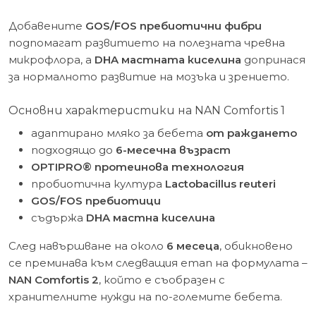
Добавените
GOS/FOS пребиотични фибри
подпомагат развитието на полезната чревна
микрофлора, а
DHA мастната киселина
допринася
за нормалното развитие на мозъка и зрението.
Основни характеристики на NAN Comfortis 1
адаптирано мляко за бебета
от раждането
подходящо до
6-месечна възраст
OPTIPRO® протеинова технология
пробиотична култура
Lactobacillus reuteri
GOS/FOS пребиотици
съдържа
DHA мастна киселина
След навършване на около
6 месеца
, обикновено
се преминава към следващия етап на формулата –
NAN Comfortis 2
, който е съобразен с
хранителните нужди на по-големите бебета.