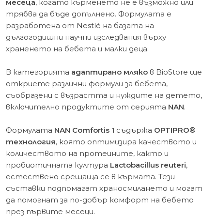
месеца
, когато кърменето не е възможно или
трябва да бъде допълнено. Формулата е
разработена от Nestlé на базата на
дългогодишни научни изследвания върху
храненето на бебета и малки деца.
В категорията
адаптирано мляко
в BioStore ще
откриете различни формули за бебета,
съобразени с възрастта и нуждите на детето,
включително продуктите от серията
NAN
.
Формулата
NAN Comfortis 1
съдържа
OPTIPRO®
технология
, която оптимизира качеството и
количеството на протеините, както и
пробиотичната култура
Lactobacillus reuteri
,
естествено срещаща се в кърмата. Тези
съставки подпомагат храносмилането и могат
да помогнат за по-добър комфорт на бебето
през първите месеци.