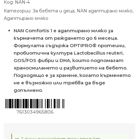
Код:
NAN-4
Категории:
За бебета и деца
,
NAN адаптирано мляко
,
Адаптирано мляко
NAN Comfortis 1 е адаптирано мляко за
кърмачета от раждането до 6 месеца.
Формулата съдържа OPTIPRO® протеини,
пробиотична култура Lactobacillus reuteri,
GOS/FOS фибри и DHA, които подпомагат
храносмилането и развитието на бебето.
Подходящо е за хранене, когато кърменето
не е възможно или трябва да бъде
допълнено.
7613034965806
👀 2 души разглеждат този продукт.