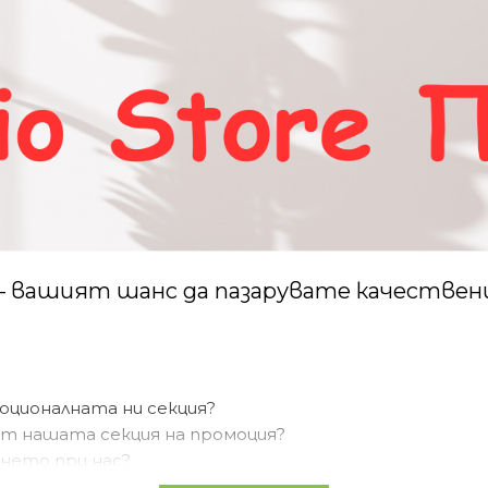
 вашият шанс да пазарувате качествени
ционалната ни секция?
от нашата секция на промоция?
ането при нас?
оналните ни оферти?