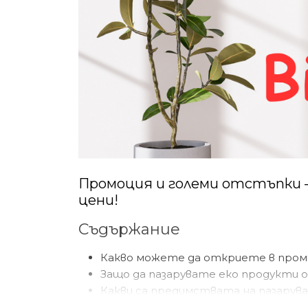
Промоция и големи отстъпки –
цени!
Съдържание
Какво можете да откриете в промо
Защо да пазарувате еко продукти 
Какви са предимствата на пазарув
Как да се възползвате от промоци