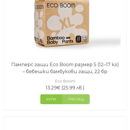
Основната разлика е във формата. Гащите се
обуват като бельо и са по-удобни за активни деца,
когато смяната с класическа пелена става по-
трудна.
Подходящи ли са за чувствителна кожа?
Да. Формулата е без аромати, лосиони, латекс и
фталати, а в контактните зони се използва
бамбукова вискоза.
Памперс гащи Eco Boom размер 5 (12–17 кг)
В какви размери се предлагат памперс гащите
– бебешки бамбукови гащи, 22 бр
Eco Boom?
Eco Boom
Серията е налична в размери 3, 4, 5 и 6, така че
13.29
€
(25.99 лв.)
можете да изберете подходящ вариант според
килограмите, активността и етапа на развитие
КУПИ
ПРЕГЛЕД
на детето.
Бамбуковите гащи
ECO BOOM
са част от
цялостната серия бамбукови продукти за бебета