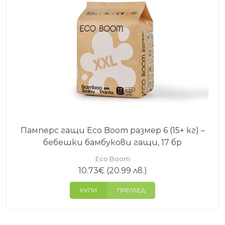
и дома. Ако искате да разгледате всички
продукти на марката, вижте
ECO BOOM
.
Ако търсите еко пелени за всеки ден,
разгледайте
Eco Boom Pure
. Ако искате по-
стабилно фиксиране и по-сигурно прилягане,
вижте
Eco Boom Premium
.
Памперс гащи Eco Boom размер 6 (15+ кг) –
бебешки бамбукови гащи, 17 бр
Eco Boom
10.73
€
(20.99 лв.)
КУПИ
ПРЕГЛЕД