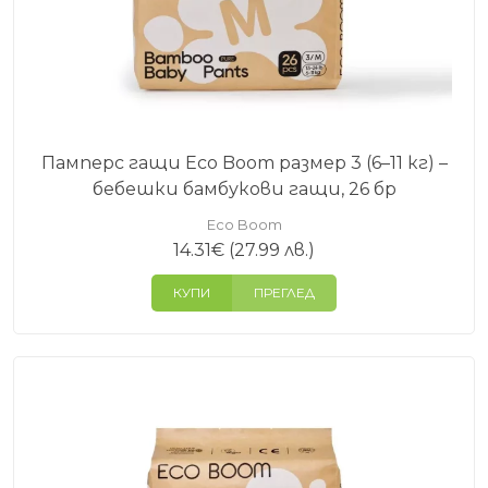
Защо да изберете памперс гащи Eco Boom?
Формат тип гащи
– лесно обуване и събуване
Свобода на движение
за по-активни бебета
Бамбукова вискоза
в контактните зони
Добра абсорбация
и сигурно прилягане
Подходящи за чувствителна кожа
Памперс гащи Eco Boom размер 3 (6–11 кг) –
Памперс гащите са много удобен избор за деца,
бебешки бамбукови гащи, 26 бр
които вече се движат активно, и за родители,
Eco Boom
които търсят по-бърза и по-лесна смяна в
14.31
€
(27.99 лв.)
ежедневието.
КУПИ
ПРЕГЛЕД
Изберете подходящия размер за Вашето бебе:
Памперс гащи Eco Boom размер 3 (6–11 кг.)
Памперс гащи Eco Boom размер 4 (9–14 кг.)
Памперс гащи Eco Boom размер 5 (12–17 кг.)
Памперс гащи Eco Boom размер 6 (15+ кг.)