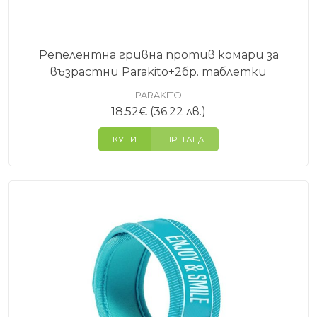
Репелентна гривна против комари за
възрастни Parakito+2бр. таблетки
PARAKITO
18.52
€
(36.22 лв.)
КУПИ
ПРЕГЛЕД