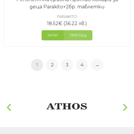
деца Parakito+2бр. таблетки
PARAKITO
18.52
€
(36.22 лв.)
КУПИ
ПРЕГЛЕД
1
2
3
4
→