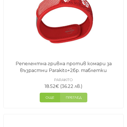
Репелентна гривна против комари за
възрастни Parakito+2бр. таблетки
PARAKITO
18.52
€
(36.22 лв.)
ОЩЕ
ПРЕГЛЕД