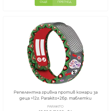
ОЩЕ
ПРЕГЛЕД
Репелентна гривна против комари за
деца >12г. Parakito+2бр. таблетки
PARAKITO