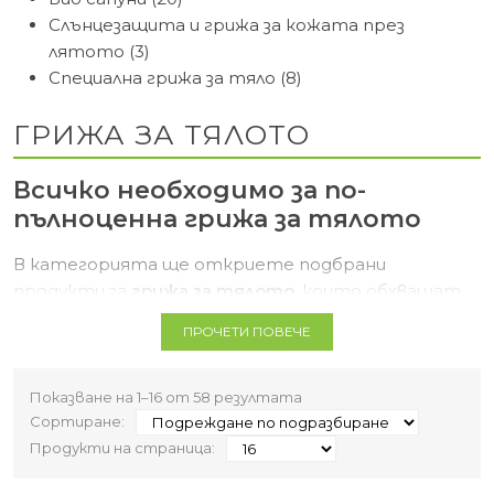
Слънцезащита и грижа за кожата през
лятото (3)
Специална грижа за тяло (8)
ГРИЖА ЗА ТЯЛОТО
Всичко необходимо за по-
пълноценна грижа за тялото
В категорията ще откриете подбрани
продукти за
грижа за тялото
, които обхващат
различни ежедневни нужди – от свежест,
ПРОЧЕТИ ПОВЕЧЕ
почистване и подхранване до сезонна защита и
по-специализирана грижа. Тук можете да
разгледате
дезодоранти
, подхранващи
лосиони
Показване на 1–16 от 58 резултата
за тяло
Сортиране:
, щадящи
био сапуни
, надеждна
слънцезащита
Продукти на страница:
и практични
репеленти
за
топлите месеци.