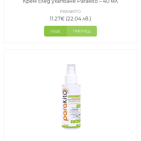
Крем след ухапване Parakito – 40 мл.
PARAKITO
11.27
€
(22.04 лв.)
ОЩЕ
ПРЕГЛЕД