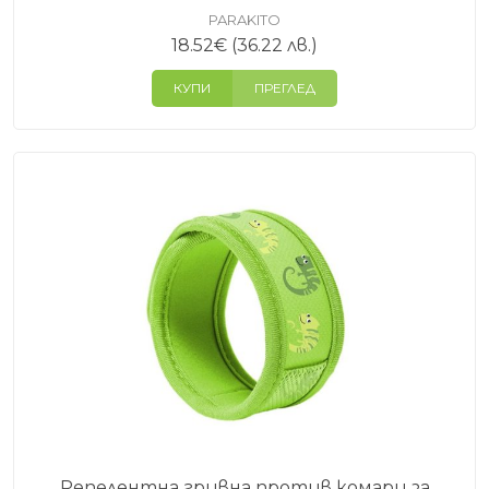
PARAKITO
18.52
€
(36.22 лв.)
КУПИ
ПРЕГЛЕД
Репелентна гривна против комари за