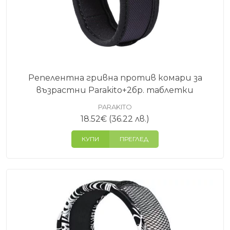
Репелентна гривна против комари за
възрастни Parakito+2бр. таблетки
PARAKITO
18.52
€
(36.22 лв.)
КУПИ
ПРЕГЛЕД