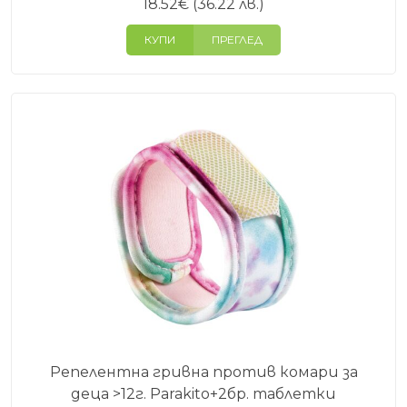
18.52
€
(36.22 лв.)
КУПИ
ПРЕГЛЕД
Репелентна гривна против комари за
деца >12г. Parakito+2бр. таблетки