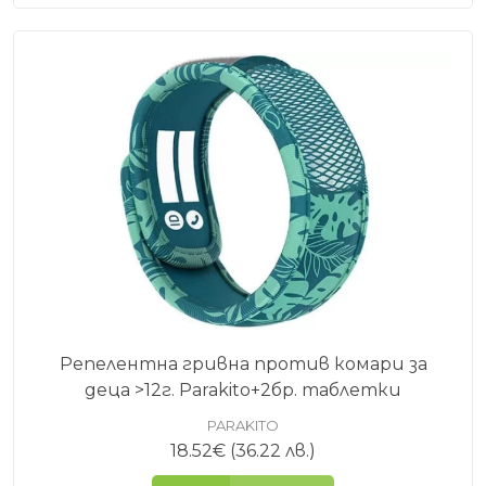
Репелентна гривна против комари за
деца >12г. Parakito+2бр. таблетки
PARAKITO
18.52
€
(36.22 лв.)