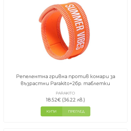
Репелентна гривна против комари за
възрастни Parakito+2бр. таблетки
PARAKITO
18.52
€
(36.22 лв.)
КУПИ
ПРЕГЛЕД