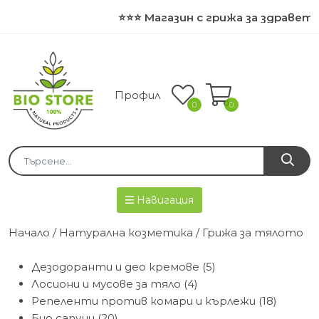
⭐⭐⭐ Магазин с грижа за здравето и
Профил
0
0
Навигация
Начало
/
Натурална козметика
/ Грижа за тялото
Дезодоранти и део кремове (5)
Лосиони и мусове за тяло (4)
Репеленти против комари и кърлежи (18)
Био сапуни (20)