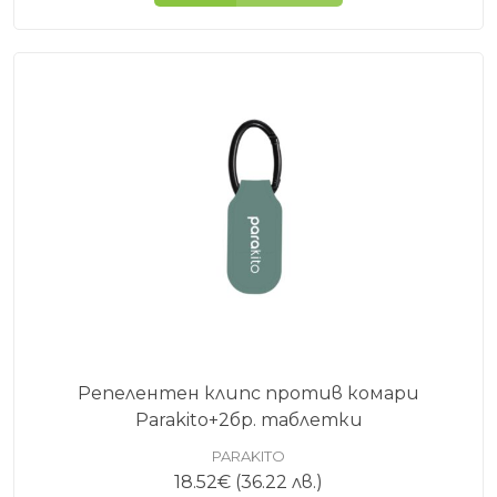
Репелентен клипс против комари
Parakito+2бр. таблетки
PARAKITO
18.52
€
(36.22 лв.)