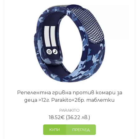
Репелентна гривна против комари за
деца >12г. Parakito+2бр. таблетки
PARAKITO
18.52
€
(36.22 лв.)
КУПИ
ПРЕГЛЕД