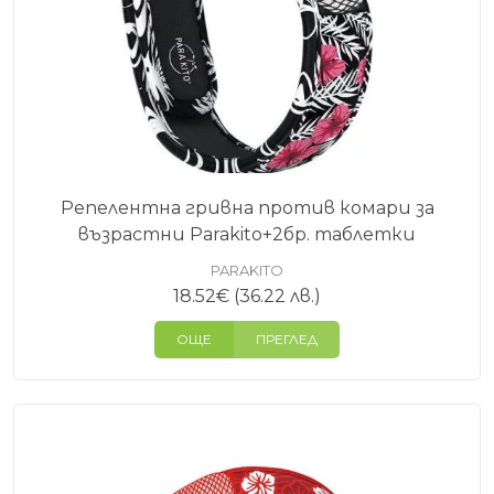
Репелентна гривна против комари за
възрастни Parakito+2бр. таблетки
PARAKITO
18.52
€
(36.22 лв.)
ОЩЕ
ПРЕГЛЕД