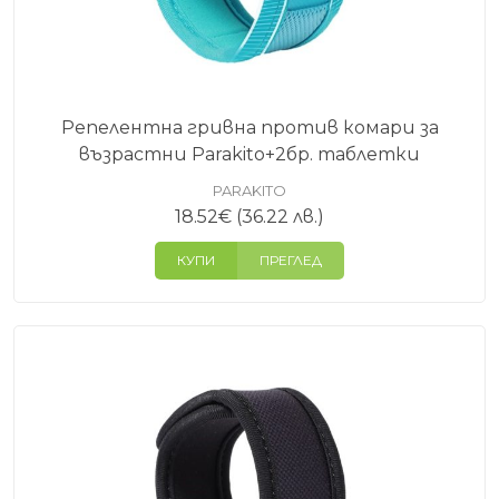
Репелентна гривна против комари за
възрастни Parakito+2бр. таблетки
PARAKITO
18.52
€
(36.22 лв.)
КУПИ
ПРЕГЛЕД