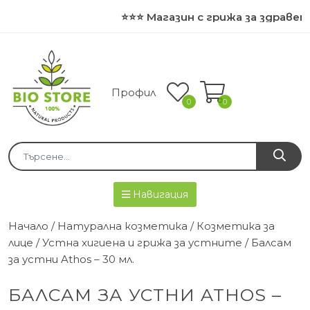
⭐⭐⭐ Магазин с грижа за здравет
Профил
0
0
Навигация
Начало
/
Натурална козметика
/
Козметика за
лице
/
Устна хигиена и грижа за устните
/ Балсам
за устни Athos – 30 мл.
БАЛСАМ ЗА УСТНИ ATHOS –