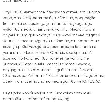
съставки, 30 ml
Този 100 % натурален балсам за устни от Света
гора, Атон хидратира в дълбочина, предпазва
кожата и се грижи за устните. Подходящ за
чувствителни и напукани устни. Маслото от
опунция (вид див кактус) е изключително рядко и
ценно, много трудно за набавяне, с невероятна
сила да ревитализира и регенерира кожата на
устните. Маслото от Opuntia съдържа най-
голямото количество полезен за устните
витамин Е от всички масла в света! Балсам,
създаден само от чисти и диви съставки от
Света гора, Атон, най-чистото място на земята,
обект от световното наследство на ЮНЕСКО.
Съдържа комбинация от висококачествени
съставки с естествен произход: