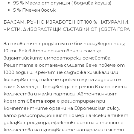
95 % Масло от опунция ( бодлива круша)
5 % Пчелен восък
БАЛСАМ, РЪЧНО ИЗРАБОТЕН ОТ 100 % НАТУРАЛНИ,
ЧИСТИ, ДИВОРАСТЯЩИ СЪСТАВКИ ОТ †СВЕТА ГОРА
За първи път продуктът е бил произведен през
10-ти век в Атон единствено и само за
византийските императорски семейства.
Рецептата е останала същата вече повече от
1000 години. Кремът не съдържа химикали или
консерванти, така че срокът му на годност е
само 6 месеца. Произвежда се ръчно в ограничени
количества и малки партиди. Автентичният
крем
от Света гора
е регистриран при
компетентните органи на Европейския съюз,
като регистрационният номер на всеки етикет
доказва произхода, ефективността и точните
количества на използваните натурални и чисти