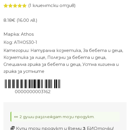
(
1
клиентски отзив)
Оценен
1
5.00
от 5,
8.18
€
(16.00 лв.)
базирано
на
потребителски
Марка:
Athos
оценки
Код:
ATHOS30-1
Категории:
Натурална козметика
,
За бебета и деца
,
Козметика за лице
,
Полезни за бебета и деца
,
Специална грижа за бебета и деца
,
Устна хигиена и
грижа за устните
0000000003162
👀 2 души разглеждат този продукт.
Купи този продукт и вземи
3
БИОточки
!