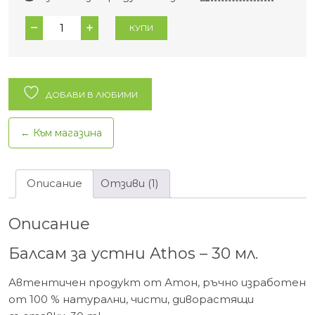
количество
КУПИ
за
Балсам
за
устни
ДОБАВИ В ЛЮБИМИ
Athos
-
← Към магазина
30
мл.
Описание
Отзиви (1)
Описание
Балсам за устни Athos – 30 мл.
Автентичен продукт от Атон, ръчно изработен
от 100 % натурални, чисти, диворастящи