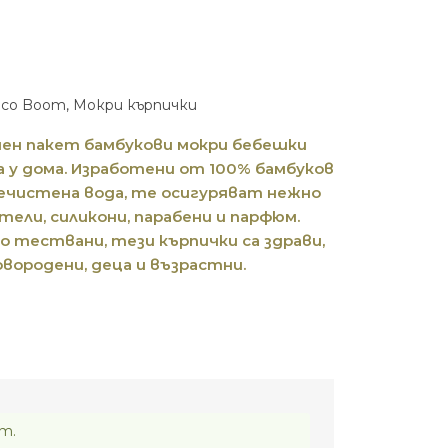
Eco Boom
,
Мокри кърпички
ичен пакет бамбукови мокри бебешки
 у дома. Изработени от 100% бамбуков
речистена вода, те осигуряват нежно
тели, силикони, парабени и парфюм.
 тествани, тези кърпички са здрави,
овородени, деца и възрастни.
т.