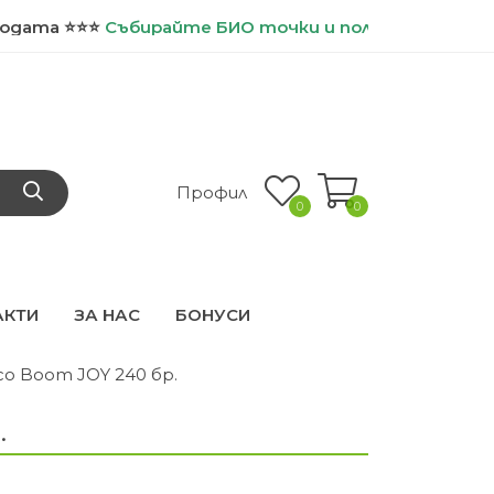
⭐⭐⭐
Събирайте
БИО точки и ползвайте допълнител
Профил
0
0
АКТИ
ЗА НАС
БОНУСИ
co Boom JOY 240 бр.
.