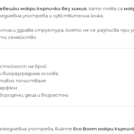
ебешки мокри кърпички без химия
, като това са
мок
ежедневна употреба и чувствителна кожа.
ътна и здрава структура, която не се разкъсва при 
ото семейство.
а стойност на брой
и биоразградима основа
ективно почистване
 парфюм
вородени, деца и възрастни
 ежедневна употреба, вижте
Eco Boom мокри кърпичк