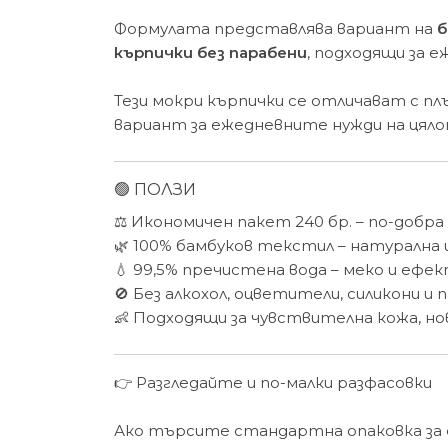
Формулата представлява вариант на
б
кърпички без парабени
, подходящи за 
Тези мокри кърпички се отличават с пл
вариант за ежедневните нужди на цял
🟢 ПОЛЗИ
⚖️ Икономичен пакет 240 бр. – по-добр
🌿 100% бамбуков текстил – натурална 
💧 99,5% пречистена вода – меко и еф
🚫 Без алкохол, оцветители, силикони и
👶 Подходящи за чувствителна кожа, но
👉 Разгледайте и по-малки разфасовки
Ако търсите стандартна опаковка за