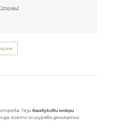
Оточки
!
газина
потреба. Тези
бамбукови мокри
ода, което осигурява деликатно