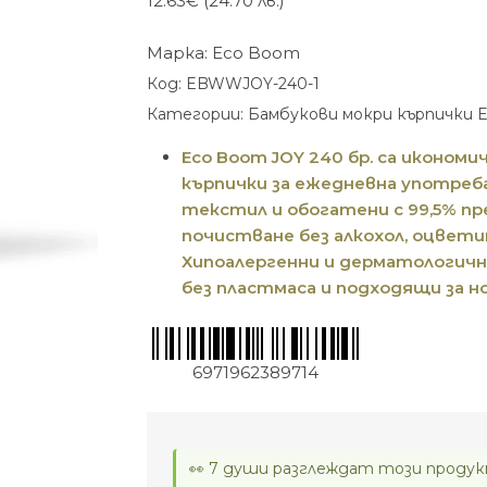
12.63
€
(24.70 лв.)
Марка:
Eco Boom
Код:
EBWWJOY-240-1
Категории:
Бамбукови мокри кърпички 
Eco Boom JOY 240 бр. са иконом
кърпички за ежедневна употреба
текстил и обогатени с 99,5% п
почистване без алкохол, оцвети
Хипоалергенни и дерматологично
без пластмаса и подходящи за н
6971962389714
👀 7 души разглеждат този продук