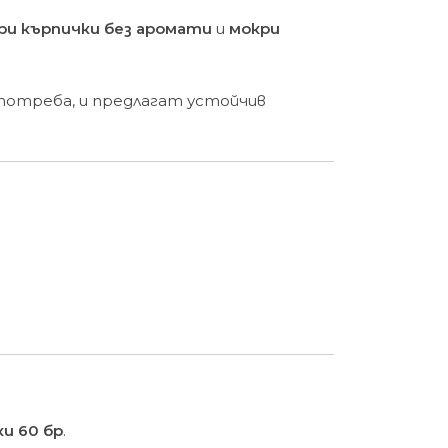
ри кърпички без аромати
и
мокри
употреба, и предлагат устойчив
и 60 бр
.