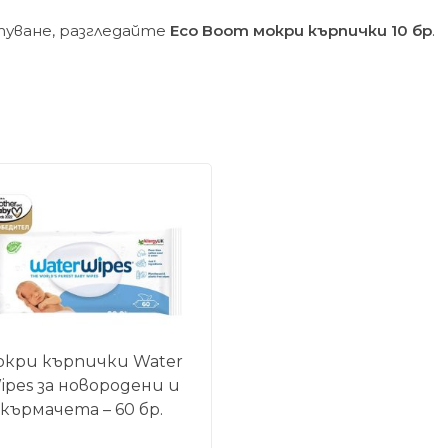
туване, разгледайте
Eco Boom мокри кърпички 10 бр
.
окри кърпички Water
ipes за новородени и
кърмачета – 60 бр.