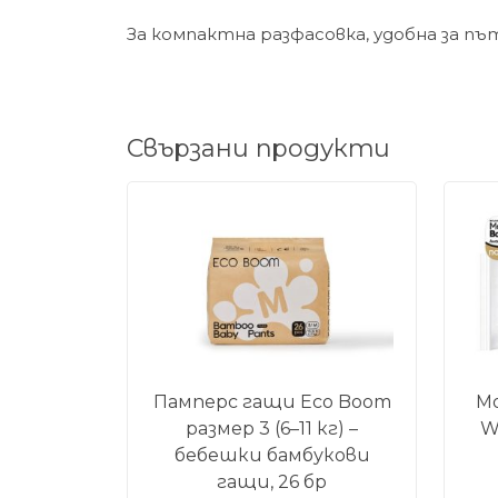
За компактна разфасовка, удобна за пъ
Свързани продукти
Памперс гащи Eco Boom
М
размер 3 (6–11 кг) –
W
бебешки бамбукови
гащи, 26 бр