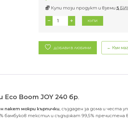
Купи този продукт и вземи
5
БИ
количество
КУПИ
за
Бамбукови
мокри
кърпички
← Към ма
ДОБАВИ В ЛЮБИМИ
Eco
Boom
JOY
240
бр.
 Eco Boom JOY 240 бр
.
н пакет мокри кърпички
, създаден за дома и честа у
% бамбуков текстил и съдържат 99,5% пречистена в