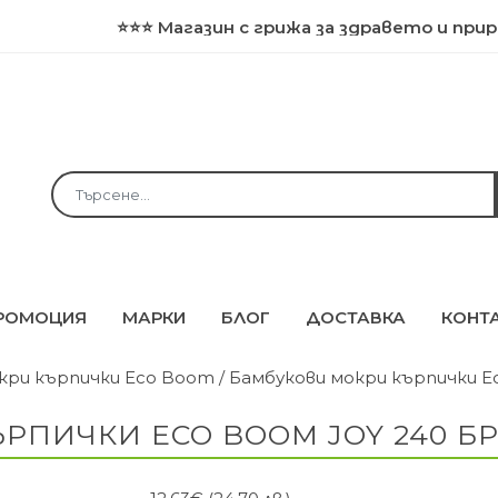
⭐⭐⭐ Магазин с грижа за здравето и природата 
РОМОЦИЯ
МАРКИ
БЛОГ
ДОСТАВКА
КОНТ
кри кърпички Eco Boom
/ Бамбукови мокри кърпички E
ПИЧКИ ECO BOOM JOY 240 БР