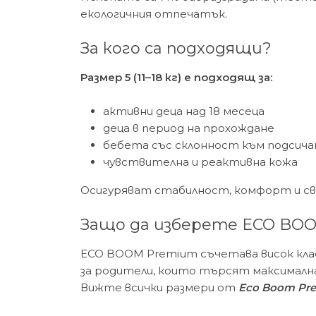
екологичния отпечатък.
За кого са подходящи?
Размер 5 (11–18 кг) е подходящ за:
активни деца над 18 месеца
деца в период на прохождане
бебета със склонност към подсича
чувствителна и реактивна кожа
Осигуряват стабилност, комфорт и сво
Защо да изберете ECO BO
ECO BOOM Premium съчетава висок кла
за родители, които търсят максимална
Вижте всички размери от
Eco Boom Pr