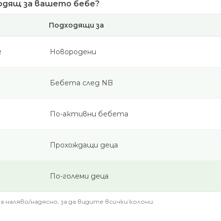
ходящ за вашето бебе?
Подходящи за
г
Новородени
Бебета след NB
По-активни бебета
Прохождащи деца
По-големи деца
 наляво/надясно, за да видите всички колони.