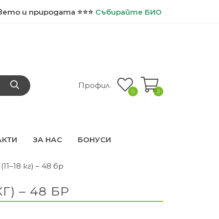
иродата ⭐⭐⭐
Събирайте
БИО точки и ползвайте доп
Профил
0
0
АКТИ
ЗА НАС
БОНУСИ
1–18 кг) – 48 бр
) – 48 БР