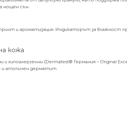
а нощен сън.
принт и ароматизация. Индикаторът за влажност пр
на кожа
хипоалергенни (Dermatest® Германия – Original Excell
е и атопичен дерматит.