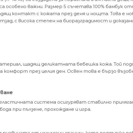
а особено важни. Размер 5 съчетава 100% бамбук отп
адящ контакт с кожата през деня и нощта. Това е нов
тзад, с висока степен на биоразградимост и доказа
териал, щадящ деликатната бебешка кожа. Той подпо
ва комфорт през целия ден. Освен това е бързо възоб
пване
еластичната система осигуряват стабилно приляган
ода при пълзене, прохождане и игра.
сърцевината от целулозни гранули, като поддържа по