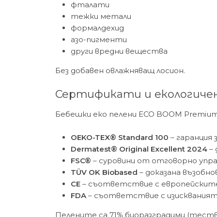
фталати
тежки метали
формалдехид
азо-пигменти
други вредни вещества
Без добавен овлажняващ лосион.
Сертификати и екологиче
Бебешки еко пелени ECO BOOM Premium 
OEKO-TEX® Standard 100
– гаранция
Dermatest® Original Excellent 2024
– 
FSC®
– суровини от отговорно упра
TÜV OK Biobased
– доказана възобн
CE
– съответствие с европейскит
FDA
– съответствие с изискваният
Пелените са 71% биоразградими (теств