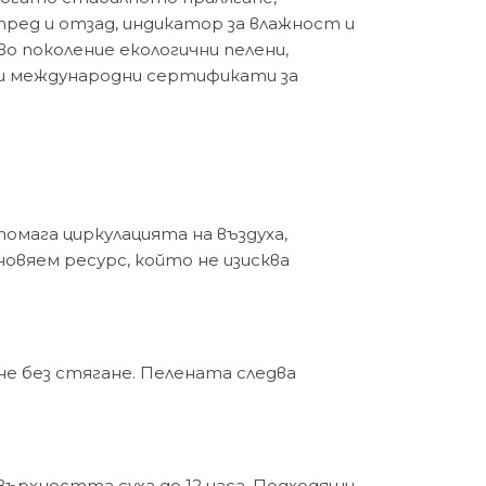
ред и отзад, индикатор за влажност и
о поколение екологични пелени,
ни международни сертификати за
мага циркулацията на въздуха,
новяем ресурс, който не изисква
е без стягане. Пелената следва
върхността суха до 12 часа. Подходящи