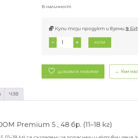
В наличност
Купи този продукт и вземи
9
БИ
количество
КУПИ
за
Бамбукови
памперси
Eco
← Към ма
ДОБАВИ В ЛЮБИМИ
Boom
Premium
5
т
ЧЗВ
(11–
18
кг)
–
 Premium 5 , 48 бр. (11–18 кг)
48
бр
(11–18 кг) са създадени за пораснали и активни деца