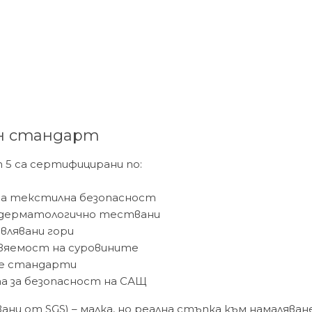
н стандарт
5 са сертифицирани по:
 за текстилна безопасност
дерматологично тествани
влявани гори
овяемост на суровините
е стандарти
а за безопасност на САЩ
ани от SGS) – малка, но реална стъпка към намалява