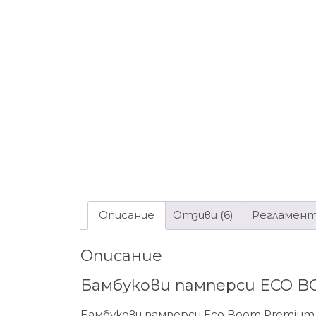
Описание
Отзиви (6)
Регламен
Описание
Бамбукови памперси ECO BOOM
Бамбукови памперси Eco Boom Premium 5 