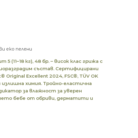
ви еко пелени
 (11–18 кг), 48 бр. – висок клас грижа с
биоразградим състав. Сертифицирани
 Original Excellent 2024, FSC®, TÜV OK
р и излишна химия. Тройно-еластична
дикатор за влажност за уверен
шето бебе от обриви, дерматити и