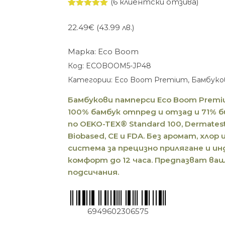
(
6
клиентски отзива)
Оценен
6
5.00
от 5,
22.49
€
(43.99 лв.)
базирано
на
потребителски
Марка:
Eco Boom
оценки
Код:
ECOBOOM5-JP48
Категории:
Eco Boom Premium
,
Бамбуко
Бамбукови памперси Eco Boom Premium 5
100% бамбук отпред и отзад и 71% 
по OEKO-TEX® Standard 100, Dermatest®
Biobased, CE и FDA. Без аромат, хло
система за прецизно прилягане и ин
комфорт до 12 часа. Предпазват ва
подсичания.
6949602306575