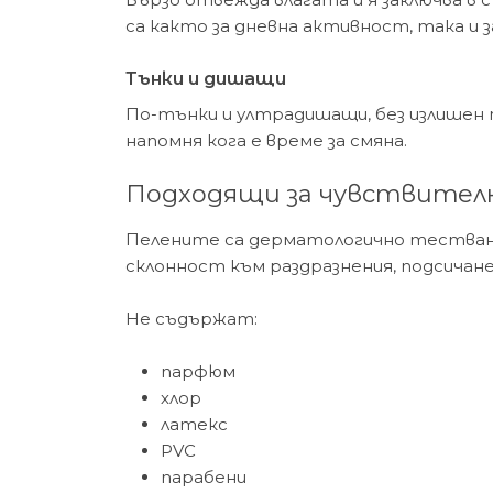
са както за дневна активност, така и з
Тънки и дишащи
По-тънки и ултрадишащи, без излишен 
напомня кога е време за смяна.
Подходящи за чувствител
Пелените са дерматологично тествани и 
склонност към раздразнения, подсичан
Не съдържат:
парфюм
хлор
латекс
PVC
парабени