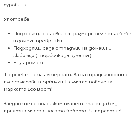
суровини.
Употреба:
Подходящи са за всички размери
пелени за бебе
и дамски превръзки
Подходящи са за отпадъци на домашни
любимци ( торбички за кучета )
Без аромат
Перфектната алтернатива на традиционните
пластмасови торбички. Научете повече за
марката
Eco Boom
!
Заедно ще се погрижим планетата ни да бъде
приятно място, когато бебето Ви порастне!