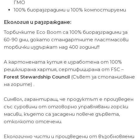
ГМО
100% биоразградими и 100% компостируеми
Екология и разграждане:
Торбичките Eco Boom са 100% биоразградими за
60-90 дни, докато стандартните пластмасови
торбички издържат над 400 години!!!
А картонената кутия е изработена от 100%
рециклирана хартия, сертифицирана от FSC –
Forest Stewardship Council
(Съвет за стопанисване
на горите) .
Символ, гарантиращ, че продуктът е произведен
със суровини от отговорно управлявани горски
масиви, където са засадени повече дървета,
отколкото отсечени.
Екологично чисти и произведени от възобновяеми