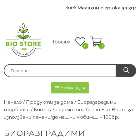
⭐⭐⭐ Магазин с грижа за здр
Профил
0
0
Навигация
Начало
/
Продукти за дома
/
Биоразградими
торбички
/ Биоразградими торбички Eco Boom за
използвани пелени/домашни любимци – 100бр.
БИОРАЗГРАДИМИ