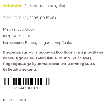
(
2
клиентски отзива)
Оценен
2
5.00
от 5,
Original
Текущата
7.11
€
(13.91 лв.)
5.19
€
(10.15 лв.)
базирано
на
price
цена
потребителски
was:
е:
Марка:
Eco Boom
оценки
7.11€
5.19€
Код:
BAGS-1-100
(13.91
(10.15
Категория:
Биоразградими торбички
лв.).
лв.).
Биоразградими торбички Eco Boom за използвани
пелени/домашни любимци- 100бр. (20/30см.).
Подходящи за кучета, органични отпадъци и
бебешки пелени.
6974131160138
В наличност