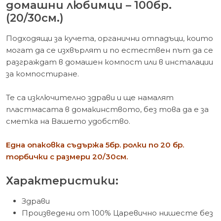
домашни любимци – 100бр.
(20/30см.)
Подходящи за кучета, органични отпадъци, които
могат да се изхвърлят и по естествен път да се
разграждат в домашен компост или в инсталации
за компостиране.
Те са изключително здрави и ще намалят
пластмасата в домакинството, без това да е за
сметка на Вашето удобство.
Една опаковка съдържа 5бр. ролки по 20 бр.
торбички с размери 20/30см.
Характеристики:
Здрави
Произведени от 100% Царевично нишесте без