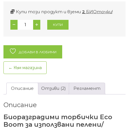
Купи този продукт и вземи
2
БИОточки
!
количество
КУПИ
за
Биоразградими
торбички
Eco
ДОБАВИ В ЛЮБИМИ
Boom
за
← Към магазина
използвани
пелени/
домашни
Описание
Отзиви (2)
Регламент
любимци
-
Описание
100бр.
Биоразградими торбички Eco
Boom за използвани пелени/