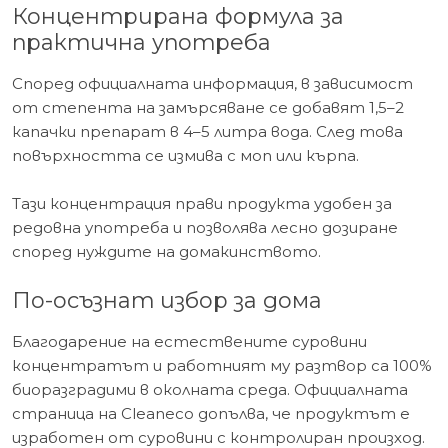
Концентрирана формула за
практична употреба
Според официалната информация, в зависимост
от степента на замърсяване се добавят 1,5–2
капачки препарат в 4–5 литра вода. След това
повърхността се измива с моп или кърпа.
Тази концентрация прави продукта удобен за
редовна употреба и позволява лесно дозиране
според нуждите на домакинството.
По-осъзнат избор за дома
Благодарение на естествените суровини
концентратът и работният му разтвор са 100%
биоразградими в околната среда. Официалната
страница на Cleaneco допълва, че продуктът е
изработен от суровини с контролиран произход.