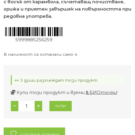
с восък от карамбола, съчетаващ почистване,
грижа и приятен завършек на повърхността при
редовна употреба.
5999885256259
В наличност са останали само 4
👀 3 души разглеждат този продукт.
Купи този продукт и вземи
5
БИОточки
!
количество
КУПИ
за
Био
почистващ
препарат
ДОБАВИ В ЛЮБИМИ