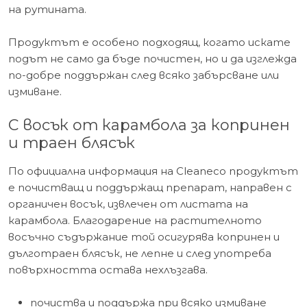
на рутината.
Продуктът е особено подходящ, когато искате
подът не само да бъде почистен, но и да изглежда
по-добре поддържан след всяко забърсване или
измиване.
С восък от карамбола за копринен
и траен блясък
По официална информация на Cleaneco продуктът
е почистващ и поддържащ препарат, направен с
органичен восък, извлечен от листата на
карамбола. Благодарение на растителното
восъчно съдържание той осигурява копринен и
дълготраен блясък, не лепне и след употреба
повърхността остава нехлъзгава.
почиства и поддържа при всяко измиване