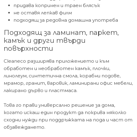
придава копринен и траен блясък
не оставя лепкав филм
подходящ за редовна домашна употреба
Подходящ за ламинат, паркет,
камък и други твърди
повърхности
Cleaneco разширява приложението и към
обработен и необработен камък, плочки,
линолеум, синтетична смола, корабни подове,
мрамор, гранит, варовик, ламинирани офис мебели,
лакирано дърво и пластмаса.
Това го прави универсално решение за дома,
когато искаш един продукт да покрива няколко
сходни нужди при поддръжката на пода и част от
обзавеждането.