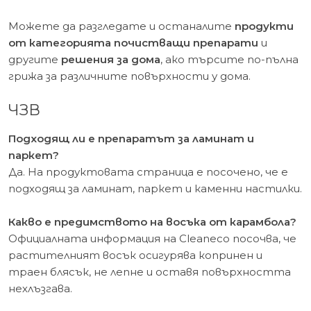
Можете да разгледате и останалите
продукти
от категорията почистващи препарати
и
другите
решения за дома
, ако търсите по-пълна
грижа за различните повърхности у дома.
ЧЗВ
Подходящ ли е препаратът за ламинат и
паркет?
Да. На продуктовата страница е посочено, че е
подходящ за ламинат, паркет и каменни настилки.
Какво е предимството на восъка от карамбола?
Официалната информация на Cleaneco посочва, че
растителният восък осигурява копринен и
траен блясък, не лепне и оставя повърхността
нехлъзгава.