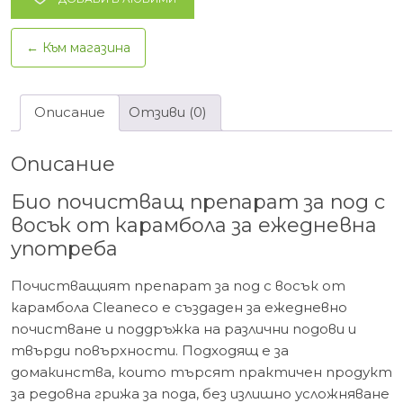
за
под
← Към магазина
с
восък
от
Описание
Отзиви (0)
карамбола
1л.
Описание
Био почистващ препарат за под с
восък от карамбола за ежедневна
употреба
Почистващият препарат за под с восък от
карамбола Cleaneco е създаден за ежедневно
почистване и поддръжка на различни подови и
твърди повърхности. Подходящ е за
домакинства, които търсят практичен продукт
за редовна грижа за пода, без излишно усложняване