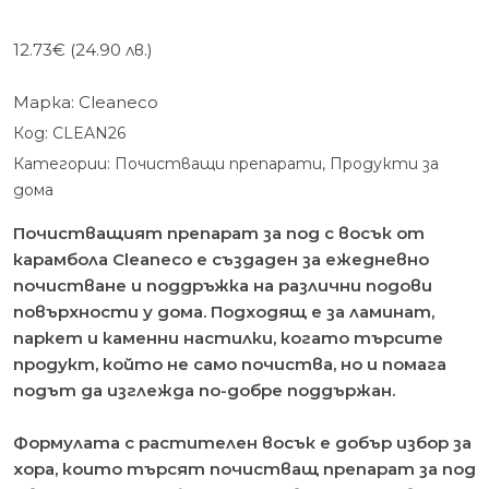
12.73
€
(24.90 лв.)
Марка:
Cleaneco
Код:
CLEAN26
Категории:
Почистващи препарати
,
Продукти за
дома
Почистващият препарат за под с восък от
карамбола Cleaneco е създаден за ежедневно
почистване и поддръжка на различни подови
повърхности у дома. Подходящ е за ламинат,
паркет и каменни настилки, когато търсите
продукт, който не само почиства, но и помага
подът да изглежда по-добре поддържан.
Формулата с растителен восък е добър избор за
хора, които търсят почистващ препарат за под