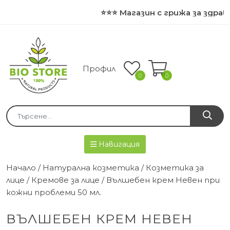
⭐⭐⭐ Магазин с грижа за здраве
Профил
0
0
Навигация
Начало
/
Натурална козметика
/
Козметика за
лице
/
Кремове за лице
/ Вълшебен крем Невен при
кожни проблеми 50 мл.
ВЪЛШЕБЕН КРЕМ НЕВЕН