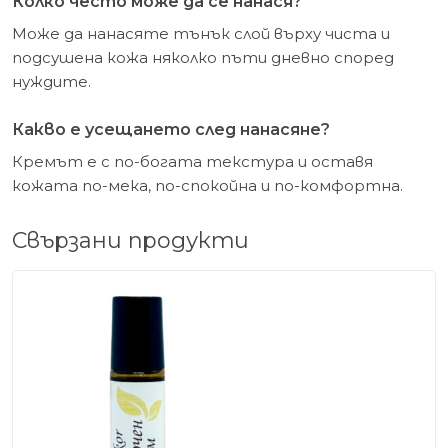
Колко често може да се нанася?
Може да нанасяте тънък слой върху чиста и
подсушена кожа няколко пъти дневно според
нуждите.
Какво е усещането след нанасяне?
Кремът е с по-богата текстура и оставя
кожата по-мека, по-спокойна и по-комфортна.
Свързани продукти