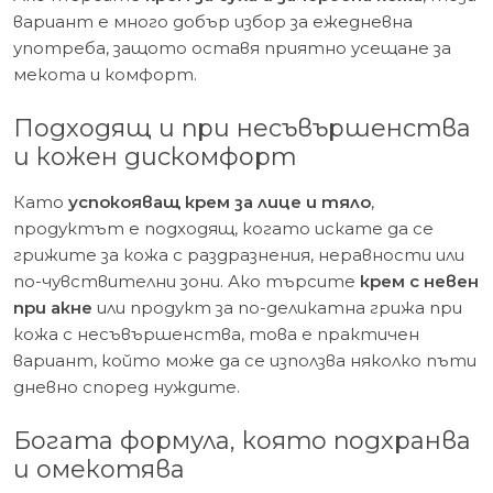
вариант е много добър избор за ежедневна
употреба, защото оставя приятно усещане за
мекота и комфорт.
Подходящ и при несъвършенства
и кожен дискомфорт
Като
успокояващ крем за лице и тяло
,
продуктът е подходящ, когато искате да се
грижите за кожа с раздразнения, неравности или
по-чувствителни зони. Ако търсите
крем с невен
при акне
или продукт за по-деликатна грижа при
кожа с несъвършенства, това е практичен
вариант, който може да се използва няколко пъти
дневно според нуждите.
Богата формула, която подхранва
и омекотява