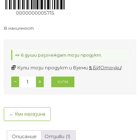
0000000005715
В наличност
👀 6 души разглеждат този продукт.
Купи този продукт и вземи
5
БИОточки
!
количество
КУПИ
за
Вълшебен
крем
Невен
← Към магазина
при
кожни
проблеми
Описание
Отзиви (1)
50