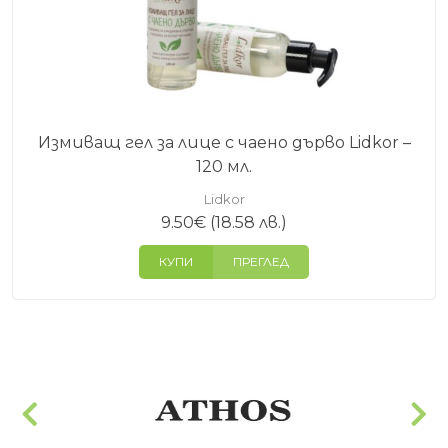
Измиващ гел за лице с чаено дърво Lidkor –
120 мл.
Lidkor
9.50
€
(18.58 лв.)
КУПИ
ПРЕГЛЕД