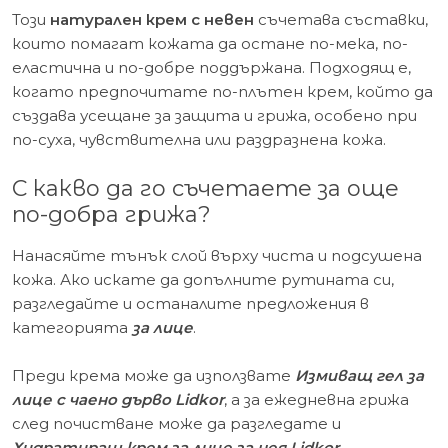
Този
натурален крем с невен
съчетава съставки,
които помагат кожата да остане по-мека, по-
еластична и по-добре поддържана. Подходящ е,
когато предпочитате по-плътен крем, който да
създава усещане за защита и грижа, особено при
по-суха, чувствителна или раздразнена кожа.
С какво да го съчетаете за още
по-добра грижа?
Нанасяйте тънък слой върху чиста и подсушена
кожа. Ако искате да допълните рутината си,
разгледайте и останалите предложения в
категорията
за лице
.
Преди крема може да използвате
Измиващ гел за
лице с чаено дърво Lidkor
, а за ежедневна грижа
след почистване може да разгледате и
Хидратиращ крем за лице за нея Lidkor
.