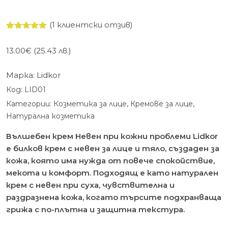
(
1
клиентски отзив)
Оценен
1
5.00
от 5,
13.00
€
(25.43 лв.)
базирано
на
потребителски
Марка:
Lidkor
оценки
Код:
LID01
Категории:
Козметика за лице
,
Кремове за лице
,
Натурална козметика
Вълшебен крем Невен при кожни проблеми Lidkor
е билков крем с невен за лице и тяло, създаден за
кожа, която има нужда от повече спокойствие,
мекота и комфорт. Подходящ е като натурален
крем с невен при суха, чувствителна и
раздразнена кожа, когато търсите подхранваща
грижа с по-плътна и защитна текстура.