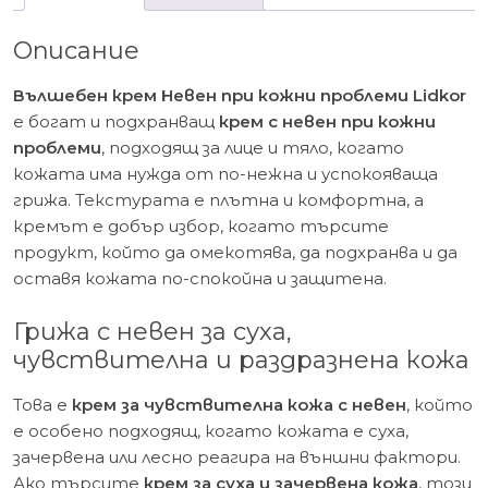
мл.
Описание
Вълшебен крем Невен при кожни проблеми Lidkor
е богат и подхранващ
крем с невен при кожни
проблеми
, подходящ за лице и тяло, когато
кожата има нужда от по-нежна и успокояваща
грижа. Текстурата е плътна и комфортна, а
кремът е добър избор, когато търсите
продукт, който да омекотява, да подхранва и да
оставя кожата по-спокойна и защитена.
Грижа с невен за суха,
чувствителна и раздразнена кожа
Това е
крем за чувствителна кожа с невен
, който
е особено подходящ, когато кожата е суха,
зачервена или лесно реагира на външни фактори.
Ако търсите
крем за суха и зачервена кожа
, този