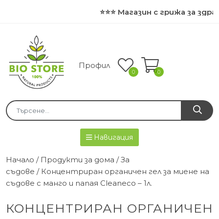
⭐⭐⭐ Магазин с грижа за здрав
Профил
0
0
Навигация
Начало
/
Продукти за дома
/
За
съдове
/ Концентриран органичен гел за миене на
съдове с манго и папая Cleaneco – 1л.
КОНЦЕНТРИРАН ОРГАНИЧЕН