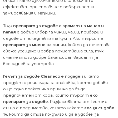
описан като изключително икономичен и
ефективен при справяне с повърхностни
замърсявания и мазнини.
Този
препарат за съдове с аромат на манго и
папая
е добър избор за чинии, чаши, прибори и
съдове от ежедневната кухня. Ако търсите
препарат за миене на чинии
, който да съчетава
свежо усещане и добра почистваща сила, тук
имате много добре балансиран вариант за
всекидневна употреба.
Гелът за съдове Cleaneco
е подаден и като
продукт с рециклирана опаковка, което добавя
още една практична причина да бъде
предпочетен от хора, които търсят
еко
препарат за съдове
. Разфасовката от 1 литър
също е предимство, когато искате
гел за съдове
1л
, който да стига по-дълго и да е удобен за