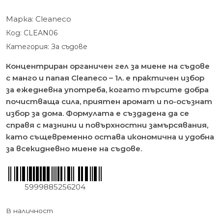
Марка:
Cleaneco
Код:
CLEAN06
Категория:
За съдове
Концентриран органичен гел за миене на съдове
с манго и папая Cleaneco – 1л. е практичен избор
за ежедневна употреба, когато търсите добра
почистваща сила, приятен аромат и по-осъзнат
избор за дома. Формулата е създадена да се
справя с мазнини и повърхностни замърсявания,
като същевременно остава икономична и удобна
за всекидневно миене на съдове.
5999885256204
В наличност