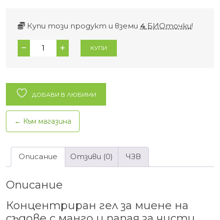
Купи този продукт и вземи
4
БИОточки
!
количество
КУПИ
за
Концентриран
органичен
гел
ДОБАВИ В ЛЮБИМИ
за
миене
← Към магазина
на
съдове
с
Описание
Отзиви (0)
ЧЗВ
манго
и
Описание
папая
Cleaneco
Концентриран гел за миене на
–
съдове с манго и папая за чисти