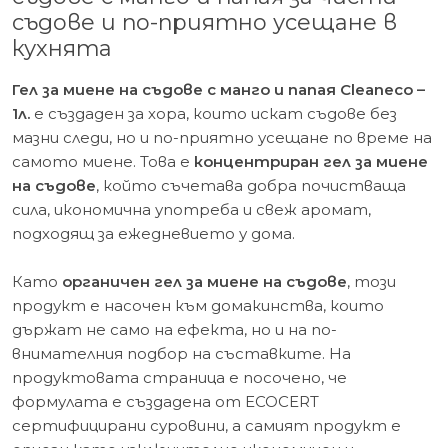
1л.
съдове и по-приятно усещане в
кухнята
Гел за миене на съдове с манго и папая Cleaneco –
1л.
е създаден за хора, които искат съдове без
мазни следи, но и по-приятно усещане по време на
самото миене. Това е
концентриран гел за миене
на съдове
, който съчетава добра почистваща
сила, икономична употреба и свеж аромат,
подходящ за ежедневието у дома.
Като
органичен гел за миене на съдове
, този
продукт е насочен към домакинства, които
държат не само на ефекта, но и на по-
внимателния подбор на съставките. На
продуктовата страница е посочено, че
формулата е създадена от ECOCERT
сертифицирани суровини, а самият продукт е