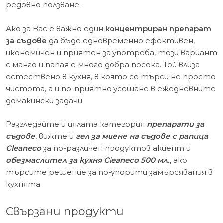
редовно ползване.
Ако за Вас е важно един
концентриран препарат
за съдове
да бъде едновременно ефективен,
икономичен и приятен за употреба, този вариант
с манго и папая е много добра посока. Той влиза
естествено в кухня, в която се търси не просто
чистота, а и по-приятно усещане в ежедневните
домакински задачи.
Разгледайте и цялата категория
препарати за
съдове
, вижте и
гел за миене на съдове с рапица
Cleaneco
за по-различен продуктов акцент и
обезмаслител за кухня Cleaneco 500 мл.
, ако
търсите решение за по-упорити замърсявания в
кухнята.
Свързани продукти