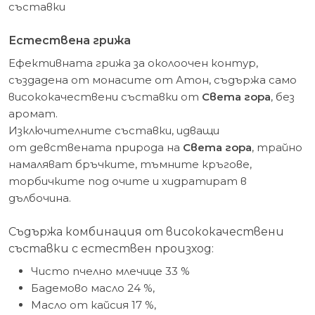
съставки
Естествена грижа
Ефективната грижа за околоочен контур,
създадена от монасите от Атон, съдържа само
висококачествени съставки от
Света гора
, без
аромат.
Изключителните съставки, идващи
от девствената природа на
Света гора
, трайно
намаляват бръчките, тъмните кръгове,
торбичките под очите и хидратират в
дълбочина.
Съдържа комбинация от висококачествени
съставки с естествен произход:
Чисто пчелно млечице 33 %
Бадемово масло 24 %,
Масло от кайсия 17 %,