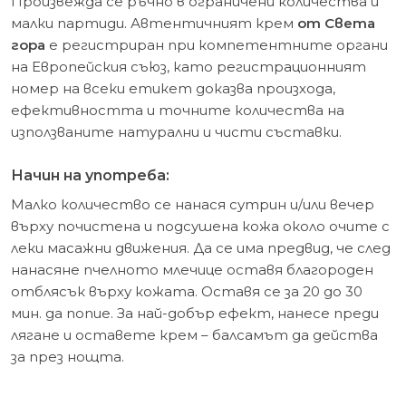
Произвежда се ръчно в ограничени количества и
малки партиди. Автентичният крем
от Света
гора
е регистриран при компетентните органи
на Европейския съюз, като регистрационният
номер на всеки етикет доказва произхода,
ефективността и точните количества на
използваните натурални и чисти съставки.
Начин на употреба:
Малко количество се нанася сутрин и/или вечер
върху почистена и подсушена кожа около очите с
леки масажни движения. Да се има предвид, че след
нанасяне пчелното млечице оставя благороден
отблясък върху кожата. Оставя се за 20 до 30
мин. да попие. За най-добър ефект, нанесе преди
лягане и оставете крем – балсамът да действа
за през нощта.