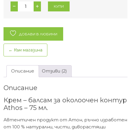
количество
КУПИ
за
Крем
–
балсам
ДОБАВИ В ЛЮБИМИ
за
околоочен
← Към магазина
контур
Athos
-
Описание
Отзиви (2)
75
мл.
Описание
Крем – балсам за околоочен контур
Athos – 75 мл.
Автентичен продукт от Атон, ръчно изработен
от 100 % натурални, чисти, диворастящи