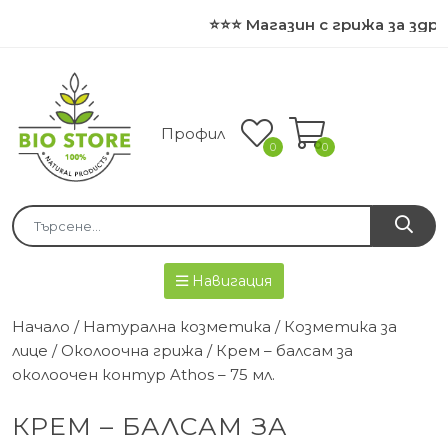
⭐⭐⭐ Магазин с грижа за здра
Профил
0
0
Навигация
Начало
/
Натурална козметика
/
Козметика за
лице
/
Околоочна грижа
/ Крем – балсам за
околоочен контур Athos – 75 мл.
КРЕМ – БАЛСАМ ЗА