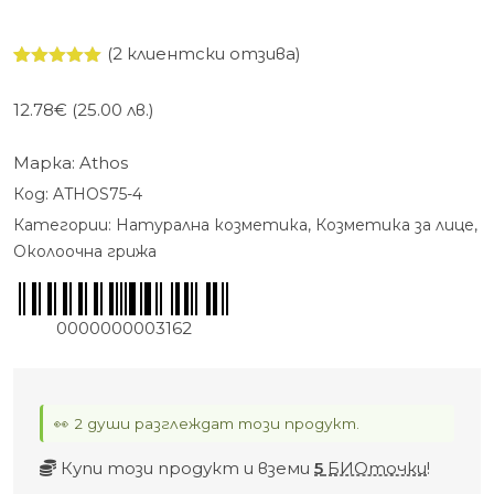
(
2
клиентски отзива)
Оценен
2
5.00
от 5,
12.78
€
(25.00 лв.)
базирано
на
потребителски
Марка:
Athos
оценки
Код:
ATHOS75-4
Категории:
Натурална козметика
,
Козметика за лице
,
Околоочна грижа
0000000003162
👀 2 души разглеждат този продукт.
Купи този продукт и вземи
5
БИОточки
!