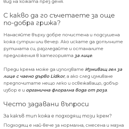
вид на кожата през деня.
С какво да го съчетаете за още
по-добра грижа?
Нанасяйте върху добре почистена и подсушена
кожа сутрин или вечер. Ако искате да допълните
рутината си, разгледайте и останалите
предложения в категорията
за лице
.
Преди крема може да използвате
Измиващ гел за
лице с чаено дърво Lidkor
, а ако след измиване
предпочитате нещо леко и освежаващо, добър
избор е и
органична флорална вода от роза
.
Често задавани въпроси
За какъв тип кожа е подходящ този крем?
Подходящ е най-вече за нормална, смесена и мазна