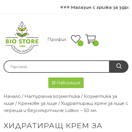
⭐⭐⭐ Магазин с грижа за здрав
Профил
0
0
Навигация
Начало
/
Натурална козметика
/
Козметика за
лице
/
Кремове за лице
/ Хидратиращ крем за лице с
череша и безсмъртниче Lidkor – 50 мл.
ХИДРАТИРАЩ КРЕМ ЗА