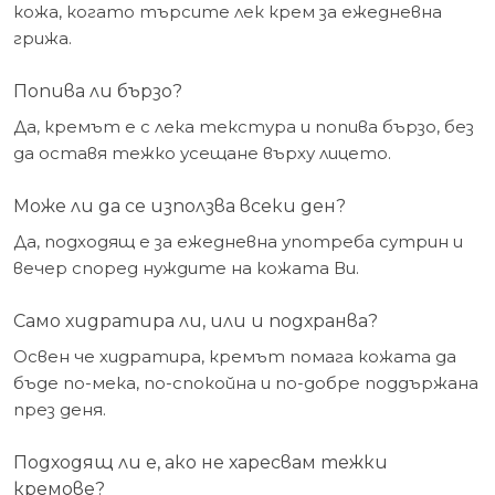
кожа, когато търсите лек крем за ежедневна
грижа.
Попива ли бързо?
Да, кремът е с лека текстура и попива бързо, без
да оставя тежко усещане върху лицето.
Може ли да се използва всеки ден?
Да, подходящ е за ежедневна употреба сутрин и
вечер според нуждите на кожата Ви.
Само хидратира ли, или и подхранва?
Освен че хидратира, кремът помага кожата да
бъде по-мека, по-спокойна и по-добре поддържана
през деня.
Подходящ ли е, ако не харесвам тежки
кремове?