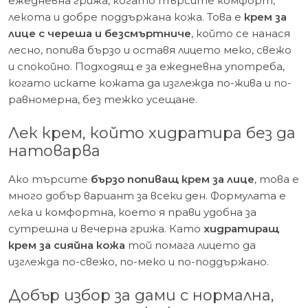
ежедневна грижа, когато търсите комфорт,
лекота и добре поддържана кожа. Това е
крем за
лице с череша и безсмъртниче
, който се нанася
лесно, попива бързо и оставя лицето меко, свежо
и спокойно. Подходящ е за ежедневна употреба,
когато искате кожата да изглежда по-жива и по-
равномерна, без тежко усещане.
Лек крем, който хидратира без да
натоварва
Ако търсите
бързо попиващ крем за лице
, това е
много добър вариант за всеки ден. Формулата е
лека и комфортна, което я прави удобна за
сутрешна и вечерна грижа. Като
хидратиращ
крем за сияйна кожа
той помага лицето да
изглежда по-свежо, по-меко и по-поддържано.
Добър избор за дами с нормална,