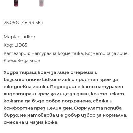
25.05
€
(48.99 лв.)
Марка:
Lidkor
Код:
LID85
Категории:
Натурална козметика
,
Козметика за лице
,
Кремове за лице
Хидратиращ крем за лице с череша и
безсмъртниче Lidkor е лек и приятен крем за
ежедневна грижа. Подходящ е като натурален
хидратиращ крем за лице за дами, които искат
кожата да бъде добре подхранена, свежа и
комфортна през целия ден. Формулата попива
бързо, не натоварва и е добър избор за нормална,
смесена и мазна кожа.