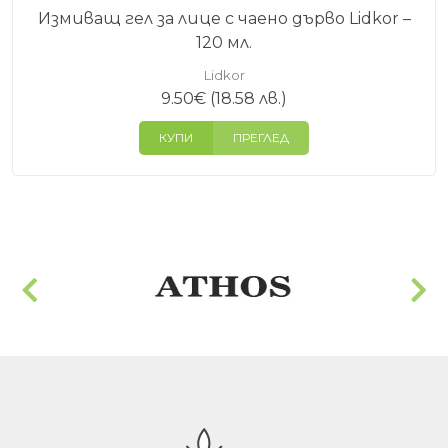
Измиващ гел за лице с чаено дърво Lidkor –
120 мл.
Lidkor
9.50
€
(18.58 лв.)
КУПИ
ПРЕГЛЕД