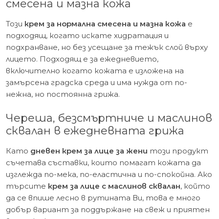
смесена и мазна кожа
Този
крем за нормална смесена и мазна кожа
е
подходящ, когато искате хидратация и
подхранване, но без усещане за тежък слой върху
лицето. Подходящ е за ежедневието,
включително когато кожата е изложена на
замърсена градска среда и има нужда от по-
нежна, но постоянна грижа.
Череша, безсмъртниче и маслинов
сквалан в ежедневната грижа
Като
дневен крем за лице за жени
този продукт
съчетава съставки, които помагат кожата да
изглежда по-мека, по-еластична и по-спокойна. Ако
търсите
крем за лице с маслинов сквалан
, който
да се впише лесно в рутината Ви, това е много
добър вариант за поддържане на свеж и приятен