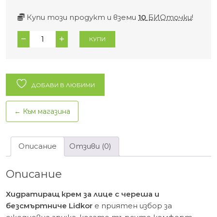
Купи този продукт и вземи
10
БИОточки
!
количество
КУПИ
за
Хидратиращ
крем
за
ДОБАВИ В ЛЮБИМИ
лице
с
← Към магазина
череша
и
безсмъртниче
Описание
Отзиви (0)
Lidkor
–
Описание
50
мл.
Хидратиращ крем за лице с череша и
безсмъртниче Lidkor
е приятен избор за