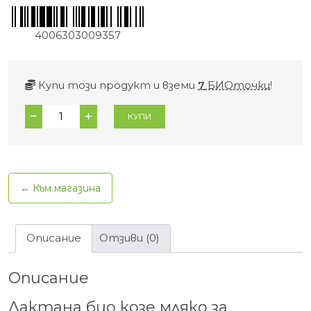
4006303009357
Купи този продукт и вземи
7
БИОточки
!
количество
КУПИ
за
Лактана
Био
Козе
← Към магазина
мляко
за
кърмачета
Описание
Отзиви (0)
(+DHA)
0+м.
Описание
400
гр.
Лактана био козе мляко за