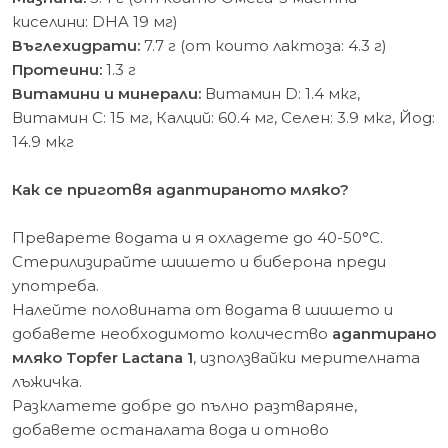
киселини: DHA 19 мг)
Въглехидрати:
7.7 г (от които лактоза: 4.3 г)
Протеини:
1.3 г
Витамини и минерали:
Витамин D: 1.4 мкг,
Витамин C: 15 мг, Калций: 60.4 мг, Селен: 3.9 мкг, Йод:
14.9 мкг
Как се приготвя адаптираното мляко?
Преварете водата и я охладете до 40-50°C.
Стерилизирайте шишето и биберона преди
употреба.
Налейте половината от водата в шишето и
добавете необходимото количество
адаптирано
мляко Topfer Lactana 1
, използвайки мерителната
лъжичка.
Разклатете добре до пълно разтваряне,
добавете останалата вода и отново