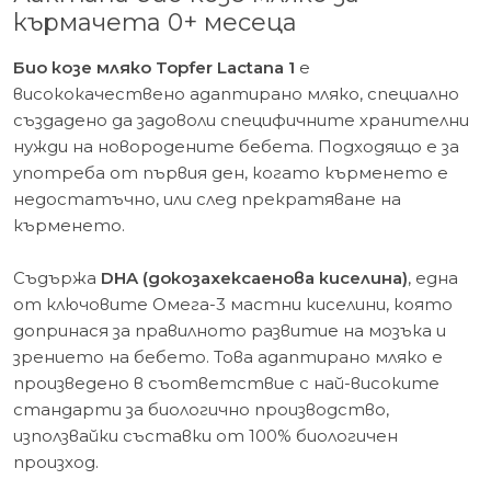
кърмачета 0+ месеца
Био козе мляко Topfer Lactana 1
е
висококачествено адаптирано мляко, специално
създадено да задоволи специфичните хранителни
нужди на новородените бебета. Подходящо е за
употреба от първия ден, когато кърменето е
недостатъчно, или след прекратяване на
кърменето.
Съдържа
DHA (докозахексаенова киселина)
, една
от ключовите Омега-3 мастни киселини, която
допринася за правилното развитие на мозъка и
зрението на бебето. Това адаптирано мляко е
произведено в съответствие с най-високите
стандарти за биологично производство,
използвайки съставки от 100% биологичен
произход.