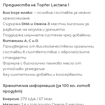
Предимства на
Topfer
Lactana 1
Био козе мляко
– основна съставка за нежно
храносмилане.
Съдържа
DHA и Омега-3
мастни киселини за
развитие на мозъка и зрението.
Поддържа имунната система чрез добавени
витамини А, С и D
.
Произведено от висококачествени органични
съставки в съответствие с европейските
стандарти.
Формула с биологично палмово масло от
устойчиво земеделие.
Без синтетични добавки и консерванти.
Хранителна информация (за 100 мл. готов
продукт)
Енергия:
279 кДж / 67 ккал
Мазнини:
3.4 г (от които Омега-3 мастни