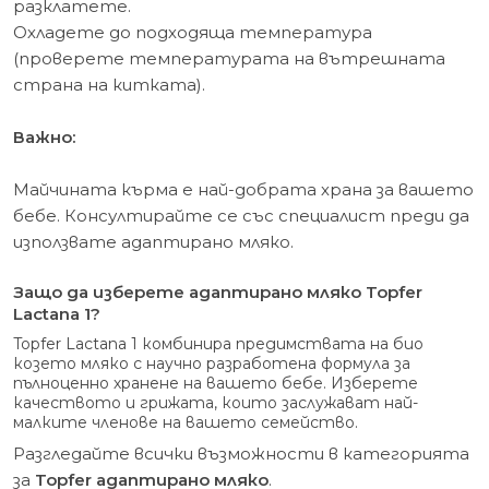
разклатете.
Охладете до подходяща температура
(проверете температурата на вътрешната
страна на китката).
Важно:
Майчината кърма е най-добрата храна за вашето
бебе. Консултирайте се със специалист преди да
използвате адаптирано мляко.
Защо да изберете адаптирано мляко Topfer
Lactana 1?
Topfer Lactana 1 комбинира предимствата на био
козето мляко с научно разработена формула за
пълноценно хранене на вашето бебе. Изберете
качеството и грижата, които заслужават най-
малките членове на вашето семейство.
Разгледайте всички възможности в категорията
за
Topfer адаптирано мляко
.