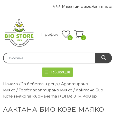
⭐⭐⭐ Магазин с грижа за здра
Профил
0
0
Навигация
Начало
/
За бебета и деца
/
Адаптирано
мляко
/
Topfer адаптирано мляко
/ Лактана Био
Козе мляко за кърмачета (+DHA) 0+м. 400 гр.
ЛАКТАНА БИО КОЗЕ МЛЯКО