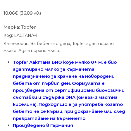
18.86
€
(36.89 лв.)
Марка:
Topfer
Код:
LACTANA-1
Категории:
За бебета и деца
,
Topfer адаптирано
мляко
,
Адаптирано мляко
Topfer Лактана БИО козе мляко 0+ м. е био
адаптирано мляко за кърмачета,
предназначено за хранене на новородени
бебета от първия ден. Формулата е
произведена от сертифицирани биологични
съставки и съдържа DHA (омега-3 мастна
киселина). Подходящо е за употреба когато
бебето не се кърми, при дохранване или след
прекратяване на кърменето.
Произведено в Германия