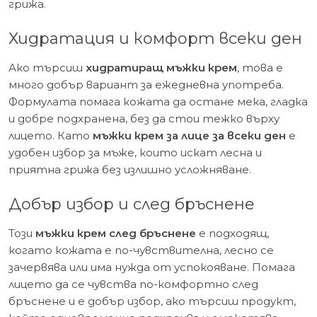
грижа.
Хидратация и комфорт всеки ден
Ако търсиш
хидратиращ мъжки крем
, това е
много добър вариант за ежедневна употреба.
Формулата помага кожата да остане мека, гладка
и добре подхранена, без да стои тежко върху
лицето. Като
мъжки крем за лице за всеки ден
е
удобен избор за мъже, които искат лесна и
приятна грижа без излишно усложняване.
Добър избор и след бръснене
Този
мъжки крем след бръснене
е подходящ,
когато кожата е по-чувствителна, лесно се
зачервява или има нужда от успокояване. Помага
лицето да се чувства по-комфортно след
бръснене и е добър избор, ако търсиш продукт,