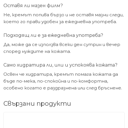
Оставя ли мазен филм?
Не, кремът попива бързо и не оставя мазни следи,
което го прави удобен за ежедневна употреба.
Подходящ ли е за ежедневна употреба?
Да, може да се използва всеки ден сутрин и вечер
според нуждите на кожата.
Само хидратира ли, или и успокоява кожата?
Освен че хидратира, кремът помага кожата да
бъде по-мека, по-спокойна и по-комфортна,
особено когато е раздразнена или след бръснене.
Свързани продукти