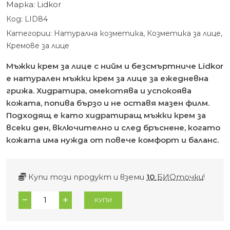
Марка:
Lidkor
Код:
LID84
Категории:
Натурална козметика
,
Козметика за лице
,
Кремове за лице
Мъжки крем за лице с нийм и безсмъртниче Lidkor
е натурален мъжки крем за лице за ежедневна
грижа. Хидратира, омекотява и успокоява
кожата, попива бързо и не оставя мазен филм.
Подходящ е като хидратиращ мъжки крем за
всеки ден, включително и след бръснене, когато
кожата има нужда от повече комфорт и баланс.
Купи този продукт и вземи
10
БИОточки
!
количество
КУПИ
за
Мъжки