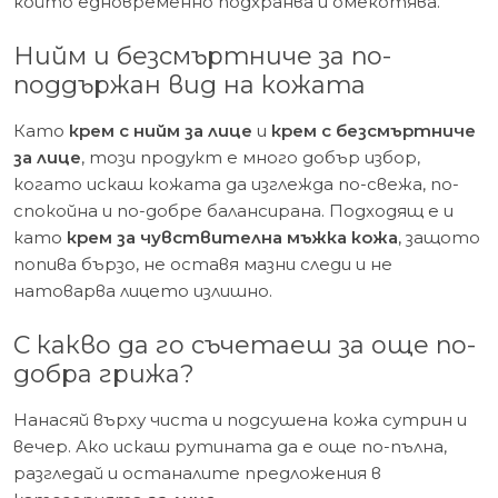
който едновременно подхранва и омекотява.
Нийм и безсмъртниче за по-
поддържан вид на кожата
Като
крем с нийм за лице
и
крем с безсмъртниче
за лице
, този продукт е много добър избор,
когато искаш кожата да изглежда по-свежа, по-
спокойна и по-добре балансирана. Подходящ е и
като
крем за чувствителна мъжка кожа
, защото
попива бързо, не оставя мазни следи и не
натоварва лицето излишно.
С какво да го съчетаеш за още по-
добра грижа?
Нанасяй върху чиста и подсушена кожа сутрин и
вечер. Ако искаш рутината да е още по-пълна,
разгледай и останалите предложения в