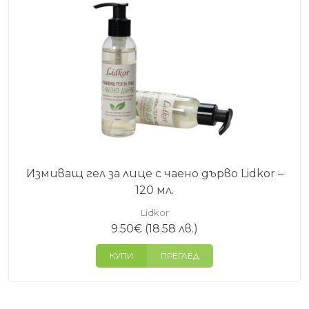
Измиващ гел за лице с чаено дърво Lidkor –
120 мл.
Lidkor
9.50
€
(18.58 лв.)
КУПИ
ПРЕГЛЕД