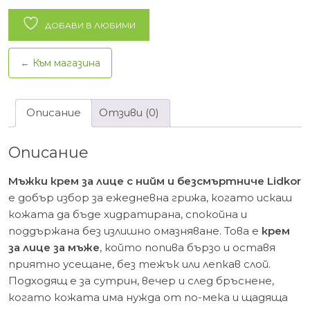
крем
за
ДОБАВИ В ЛЮБИМИ
лице
с
← Към магазина
нийм
и
безсмъртниче
Описание
Отзиви (0)
Lidkor
–
Описание
50
мл.
Мъжки крем за лице с нийм и безсмъртниче Lidkor
е добър избор за ежедневна грижа, когато искаш
кожата да бъде хидратирана, спокойна и
поддържана без излишно омазняване. Това е
крем
за лице за мъже
, който попива бързо и оставя
приятно усещане, без тежък или лепкав слой.
Подходящ е за сутрин, вечер и след бръснене,
когато кожата има нужда от по-мека и щадяща