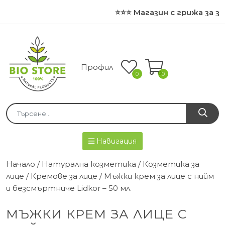
⭐⭐⭐ Магазин с грижа за з
Профил
0
0
Навигация
Начало
/
Натурална козметика
/
Козметика за
лице
/
Кремове за лице
/ Мъжки крем за лице с нийм
и безсмъртниче Lidkor – 50 мл.
МЪЖКИ КРЕМ ЗА ЛИЦЕ С