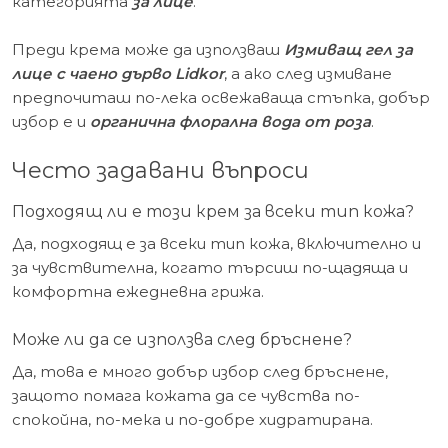
категорията
за лице
.
Преди крема може да използваш
Измиващ гел за
лице с чаено дърво Lidkor
, а ако след измиване
предпочиташ по-лека освежаваща стъпка, добър
избор е и
органична флорална вода от роза
.
Често задавани въпроси
Подходящ ли е този крем за всеки тип кожа?
Да, подходящ е за всеки тип кожа, включително и
за чувствителна, когато търсиш по-щадяща и
комфортна ежедневна грижа.
Може ли да се използва след бръснене?
Да, това е много добър избор след бръснене,
защото помага кожата да се чувства по-
спокойна, по-мека и по-добре хидратирана.