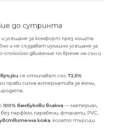
вие до сутринта
а и усещане за комфорт през нощта.
но и не създават излишно усещане за
-спокойно движение по време на сън и
евръзки
се отличават със
72,5%
а ги прави силна алтернатива за жени,
риродата.
т
100% бамбукови влакна
— материал,
без парфюм, парабени, фталати, PVC,
чувствителна кожа
, когато търсиш