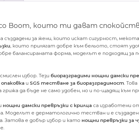
с
крилца
–
8
co Boom, които ти дават спокойст
бр
а създадени за жени, които искат сигурност, мекот
ъзки
, които прилягат добре към бельото, стоят удоб
обре балансираната форма, моделът е подходящ за по
-смислен избор. Тези
биоразградими нощни дамски пр
 опаковка
и
SGS тестване за биоразградимост
. Тов
грижа да бъде не само удобен, но и по-щадящ към п
и
нощни дамски превръзки с крилца
са изработени о
а. Моделът е дерматологично тестван и е създаден 
а. Затова е добър избор и като
нощни превръзки за 
е.