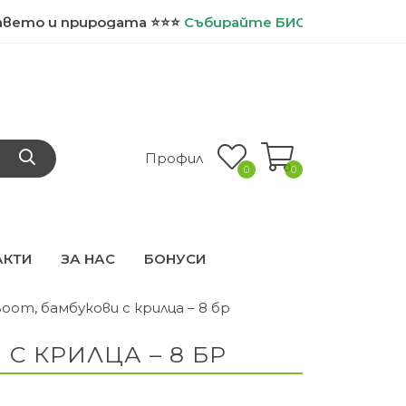
 природата ⭐⭐⭐
Събирайте
БИО точки и ползвайте
Профил
0
0
АКТИ
ЗА НАС
БОНУСИ
oom, бамбукови с крилца – 8 бр
С КРИЛЦА – 8 БР