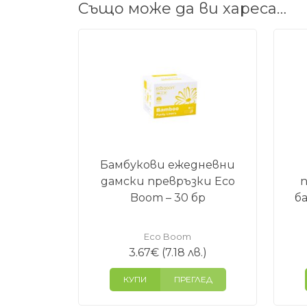
Също може да ви хареса…
Бамбукови ежедневни
дамски превръзки Eco
п
Boom – 30 бр
ба
Eco Boom
3.67
€
(7.18 лв.)
КУПИ
ПРЕГЛЕД