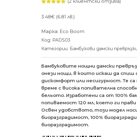
(
2
клиентски отзива)
Оценен
2
5.00
от 5,
3.48
€
(6.81 лв.)
базирано
на
потребителски
Марка:
Eco Boom
оценки
Код:
PADS03
Категории:
Бамбукови дамски превръзк
Бамбуковите нощни дамски превръзки
онези нощи, в които искаш да спиш с
дискомфорт или несигурност. Те са
време с висока попивателна способ
бельото. Изработени са от 100% бам
попиваемост 120 мл, което ги прави
Освен удобството, този модел носи
биоразградимост, 100% биоразгради
биоразградимост.