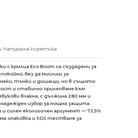
и
,
Натурална козметика
 с крилца Eco Boom са създадени за
покойно, без да мислиш за
 меки, тънки и дишащи, но в същото
ност и стабилно прилепване към
букови влакна, с дължина 280 мм и
 надежден избор за нощна защита.
 и силен екологичен аргумент — 72,5%
ма опаковка и SGS тестване за