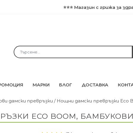
⭐⭐⭐ Магазин с грижа за здравето и
РОМОЦИЯ
МАРКИ
БЛОГ
ДОСТАВКА
КОНТ
ови дамски превръзки
/ Нощни дамски превръзки Eco B
ЪЗКИ ECO BOOM, БАМБУКОВИ 