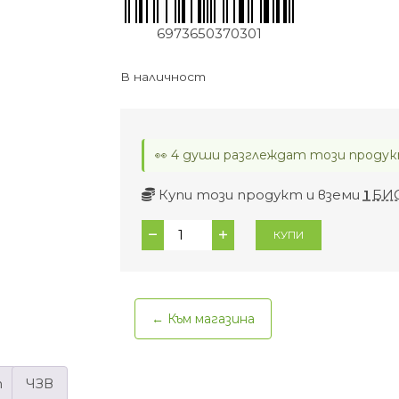
6973650370301
В наличност
👀 4 души разглеждат този продук
Купи този продукт и вземи
1
БИ
количество
КУПИ
за
Нощни
дамски
превръзки
← Към магазина
Eco
Boom,
бамбукови
т
ЧЗВ