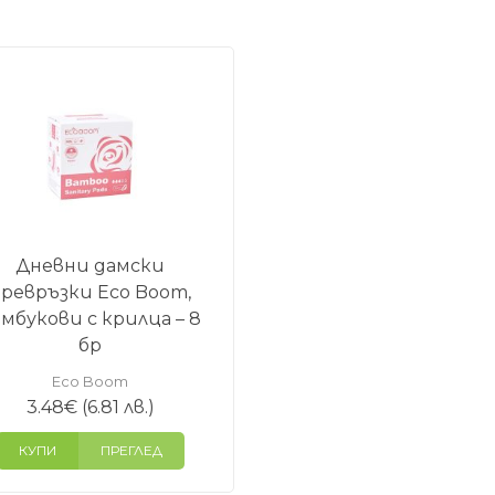
Дневни дамски
ревръзки Eco Boom,
мбукови с крилца – 8
бр
Eco Boom
3.48
€
(6.81 лв.)
КУПИ
ПРЕГЛЕД