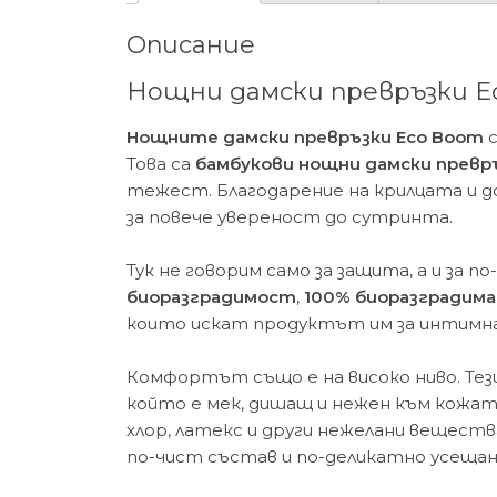
Описание
Нощни дамски превръзки E
Нощните дамски превръзки Eco Boom
с
Това са
бамбукови нощни дамски превр
тежест. Благодарение на крилцата и д
за повече увереност до сутринта.
Тук не говорим само за защита, а и за по
биоразградимост
,
100% биоразградима
които искат продуктът им за интимна 
Комфортът също е на високо ниво. Тез
който е мек, дишащ и нежен към кожат
хлор, латекс и други нежелани веществ
по-чист състав и по-деликатно усещан