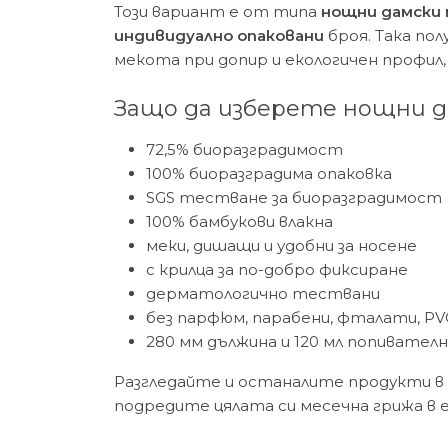
Този вариант е от типа
нощни дамски 
индивидуално опаковани
броя. Така по
мекота при допир и екологичен профил,
Защо да изберете нощни д
72,5% биоразградимост
100% биоразградима опаковка
SGS тестване за биоразградимост
100% бамбукови влакна
меки, дишащи и удобни за носене
с крилца за по-добро фиксиране
дерматологично тествани
без парфюм, парабени, фталати, PVC
280 мм дължина и 120 мл попивател
Разгледайте и останалите продукти в
подредите цялата си месечна грижа в 