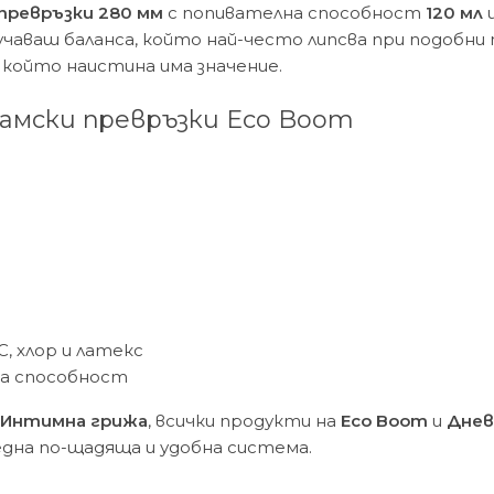
превръзки 280 мм
с попивателна способност
120 мл
и
лучаваш баланса, който най-често липсва при подобн
 който наистина има значение.
амски превръзки Eco Boom
, хлор и латекс
на способност
Интимна грижа
, всички продукти на
Eco Boom
и
Днев
една по-щадяща и удобна система.