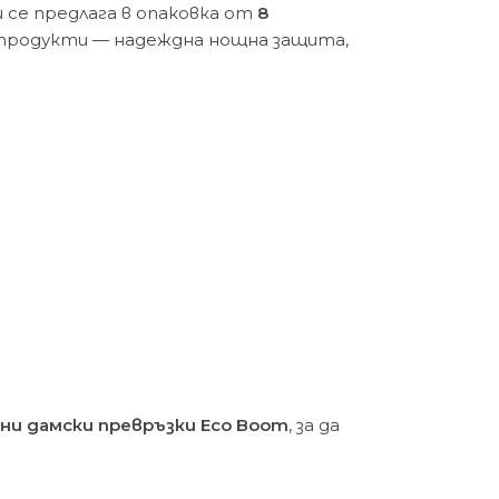
 се предлага в опаковка от
8
и продукти — надеждна нощна защита,
ни дамски превръзки Eco Boom
, за да