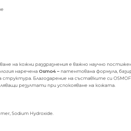
не
яване на кожни раздразнения е важно научно постиже
логия наречена
Osmo4 –
патентована формула, базир
ерна структура. Благодарение на съставките си OSMO
тляващи резултати при успокояване на кожата.
bomer, Sodium Hydroxide.