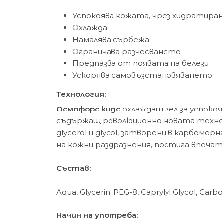
Успокоява кожата, чрез хидратира
Охлажда
Намалява сърбежа
Ограничава разчесването
Предпазва от появата на белези
Ускорява самовъзстановяването
Технология:
Осмофорс кидс
охлаждащ гел за успоко
съдържащ революционно новата техно
glycerol и glycol, затворени в карбом
на кожни раздразнения, постига впеча
Състав:
Aqua, Glycerin, PEG-8, Caprylyl Glycol, Car
Начин на употреба: