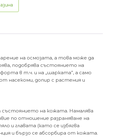
газина
арение на осмозата, а това може да
коява, подобрява състоянието на
орта в т.ч. и на „шарката”, а само
т насекоми, допир с растения и
ва състоянието на кожата. Намалява
твие по отношение разраняване на
тяло и главата (като се избягва
нция и бързо се абсорбира от кожата.