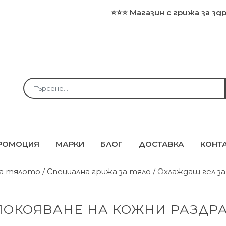
⭐⭐⭐ Магазин с грижа за здравето
РОМОЦИЯ
МАРКИ
БЛОГ
ДОСТАВКА
КОНТ
за тялото
/
Специална грижа за тяло
/ Охлаждащ гел з
ПОКОЯВАНЕ НА КОЖНИ РАЗДР