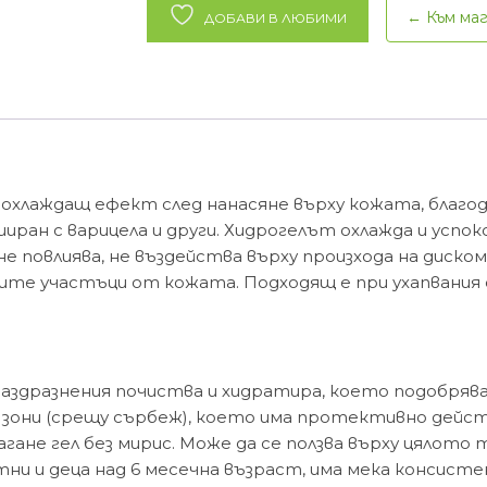
за
← Към ма
ДОБАВИ В ЛЮБИМИ
успокояване
на
кожни
раздразнения
OSMOFORCE
KIDS
-
 охлаждащ ефект след нанасяне върху кожата, благод
75мл.
ииран с варицела и други. Хидрогелът охлажда и успо
 повлиява, не въздейства върху произхода на дискомф
те участъци от кожата. Подходящ е при ухапвания о
 раздразнения почиства и хидратира, което подобря
 зони (срещу сърбеж), което има протективно дейс
агане гел без мирис. Може да се ползва върху цялото 
ни и деца над 6 месечна възраст, има мека консисте