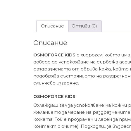
Описание
Отзиви (0)
Описание
OSMOFORCE KIDS
е хидрогел, който има
доведе до успокояване на сърбежа асоц
раздразнената от обрива кожа, който не
подобрява състоянието на раздразнени
слънчево изгаряне.
OSMOFORCE KIDS
Охлаждащ гел за успокояване на кожни
желанието за чесане на раздразнените
кожата. Той е прозрачен и лесен за прил
контакт с очите). Подходящ за възраст