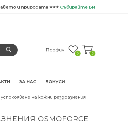
 и природата ⭐⭐⭐
Събирайте
БИО точки и ползвайт
Профил
0
0
АКТИ
ЗА НАС
БОНУСИ
а успокояване на кожни раздразнения
АЗНЕНИЯ OSMOFORCE