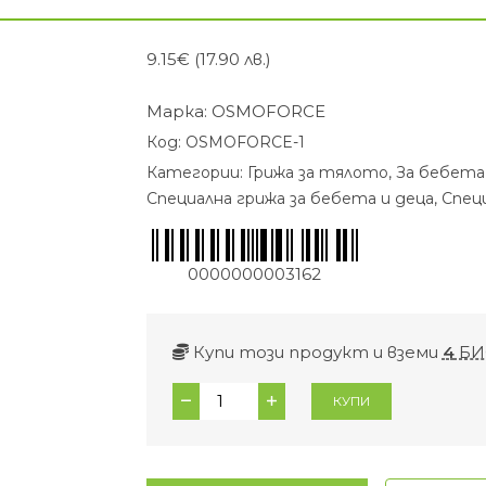
9.15
€
(17.90 лв.)
Марка:
OSMOFORCE
Код:
OSMOFORCE-1
Категории:
Грижа за тялото
,
За бебета
Специална грижа за бебета и деца
,
Спец
0000000003162
Купи този продукт и вземи
4
БИ
количество
КУПИ
за
Охлаждащ
гел