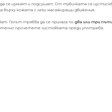
да се измият и подсушат. От тубичката се изстискв
 върху кожата с леки масажиращи движения.
ват. Гелът трябва да се прилага по
два или три път
лжително прочетете листовката преди употреба.