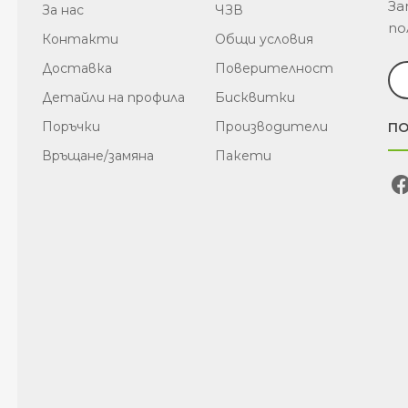
За
За нас
ЧЗВ
по
Контакти
Общи условия
Доставка
Поверителност
Детайли на профила
Бисквитки
Поръчки
Производители
ПО
Връщане/замяна
Пакети