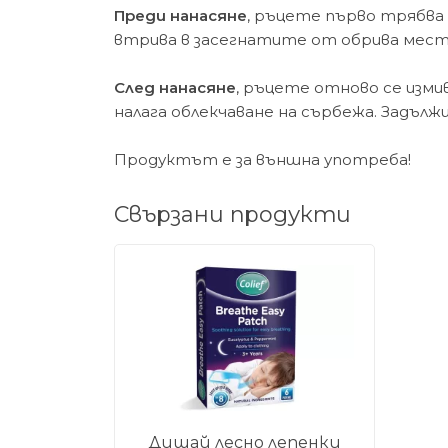
Преди нанасяне
, ръцете първо трябва 
втрива в засегнатите от обрива места
След нанасяне
, ръцете отново се изми
налага облекчаване на сърбежа. Задъ
Продуктът е за външна употреба!
Свързани продукти
Дишай лесно лепенки