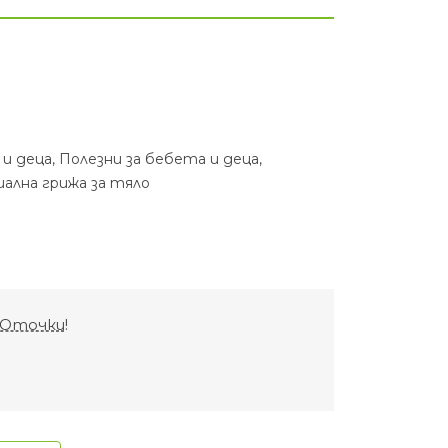
 и деца
,
Полезни за бебета и деца
,
иална грижа за тяло
Оточки
!