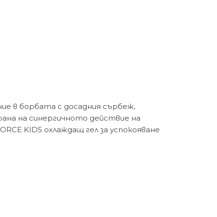
ние в борбата с досадния сърбеж,
ана на синергичното действие на
FORCE KIDS охлаждащ гел за успокояване