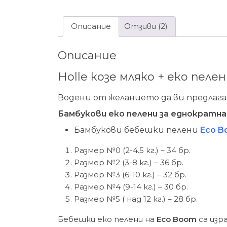
Описание
Отзиви (2)
Описание
Holle козе мляко + еко пел
Водени от желанието да ви предлага
Бамбукови еко пелени за еднократна
Бамбукови бебешки пелени
Eco 
Размер №0 (2-4.5 кг.) – 34 бр.
Размер №2 (3-8 кг.) – 36 бр.
Размер №3 (6-10 кг.) – 32 бр.
Размер №4 (9-14 кг.) – 30 бр.
Размер №5 ( над 12 кг.) – 28 бр.
Бебешки еко пелени на
Eco Boom
са изр