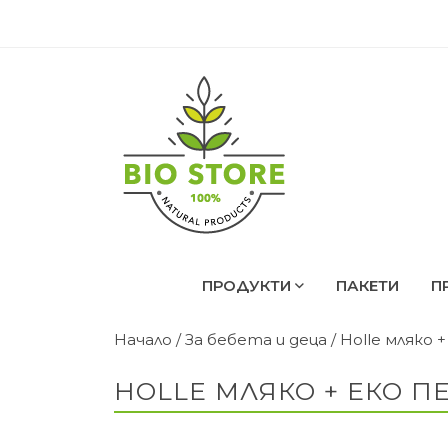
ПРОДУКТИ
ПАКЕТИ
П
Начало
/
За бебета и деца
/ Holle мляко
HOLLE МЛЯКО + ЕКО П