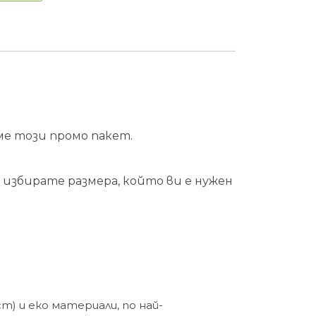
ме този промо пакет.
 избирате размера, който ви е нужен
т) и еко материали, по най-