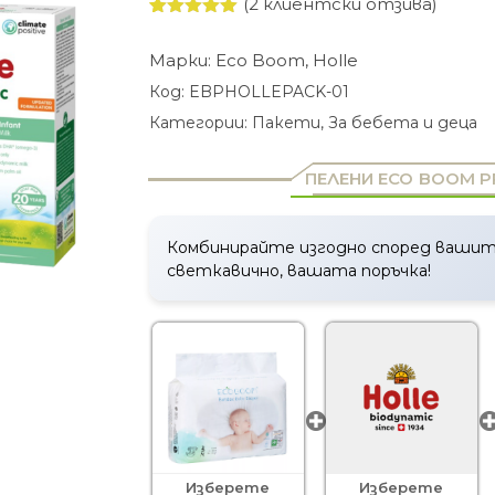
(
2
клиентски отзива)
Оценен
2
5.00
от 5,
Марки:
Eco Boom
,
Holle
базирано
на
Код:
EBPHOLLEPACK-01
потребителски
оценки
Категории:
Пакети
,
За бебета и деца
ПЕЛЕНИ ECO BOOM P
Комбинирайте изгодно според вашит
светкавично, вашата поръчка!
Изберете
Изберете