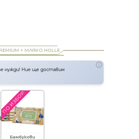
REMIUM + МЛЯКО HOLLE
е нужди! Ние ще доставим
ПО ИЗБОР
Бамбукови