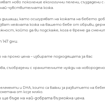
ват ново поколение екологични пелени, създадени с
м най-чувствителната кожа.
и дишащи, като осигуряват на кожата на бебето до
азват нежната кожа на вашето бебе от обриви, дерм
ажност, който да ви подскаже, кога е време да смени
 147 дни.
о на промо цена – избирате подходящата за вас
а, съобразени с хранителните нужди на новороденот
оелементи и DHA, които са важни за развитието на бебе
 сметана от козе мляко.
 ще бъде на най-добрата възможна цена.