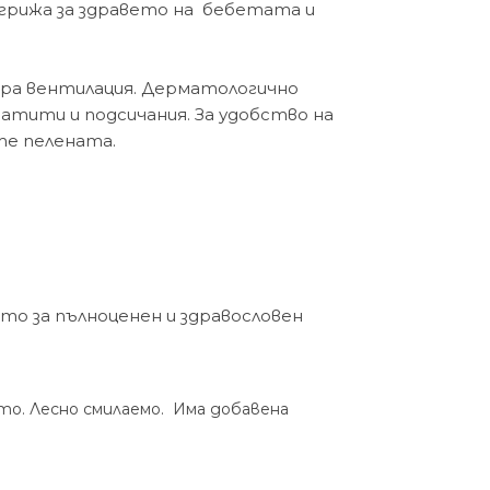
 грижа за здравето на бебетата и
бра вентилация. Дерматологично
атити и подсичания. За удобство на
те пелената.
о за пълноценен и здравословен
то. Лесно смилаемо. Има добавена