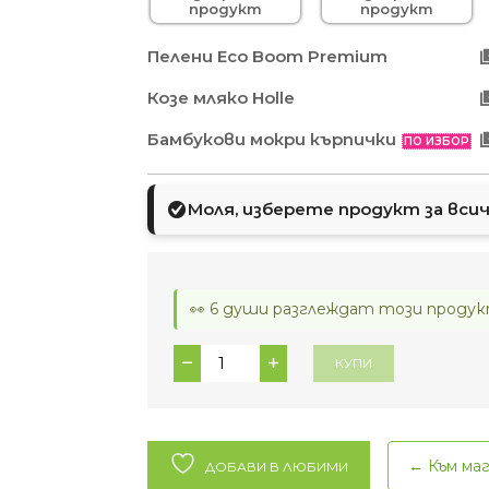
продукт
продукт
Пелени Eco Boom Premium
Козе мляко Holle
Бамбукови мокри кърпички
ПО ИЗБОР
Моля, изберете продукт за всич
👀 6 души разглеждат този продук
количество
КУПИ
за
Holle
мляко
+
← Към ма
ДОБАВИ В ЛЮБИМИ
еко