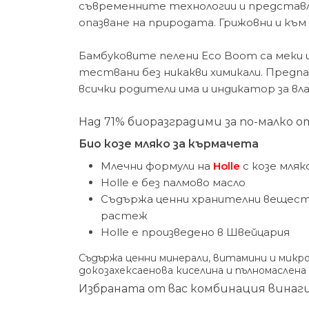
съвременните технологии и представля
опазване на природата. Грижовни и къ
Бамбуковите пелени Eco Boom са меки 
тествани без никакви химикали. Предп
всички родители има и индикатор за вл
Над 71% биоразградими за по-малко от
Био козе мляко за кърмачета
Млечни формули на
Holle
с козе мляк
Holle е без палмово масло
Съдържа ценни хранителни веществ
растеж
Holle е произведено в Швейцария
Съдържа ценни минерали, витамини и микр
докозахексаенова киселина и пълномаслена
Избраната от вас комбинация винаги