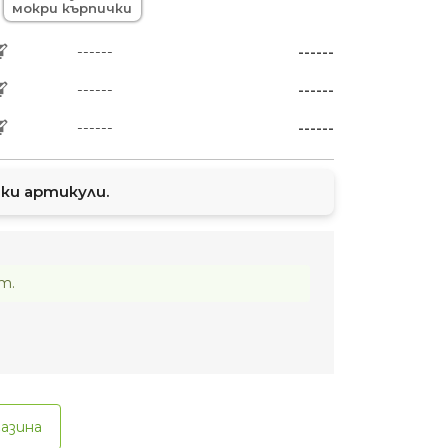
мокри кърпички
------
------
------
------
------
------
ки артикули.
т.
газина