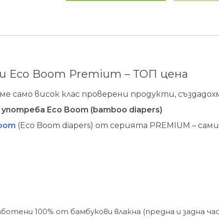
пелени
Eco
Boom
Premium
-
ТОП
ени Eco Boom Premium – ТОП цена
цена
ме само висок клас проверени продукти, създадох
 употреба Eco Boom (bamboo diapers)
Boom
(Eco Boom diapers) от серията PREMIUM – сами
аботени 100% от бамбукови влакна (предна и задна час