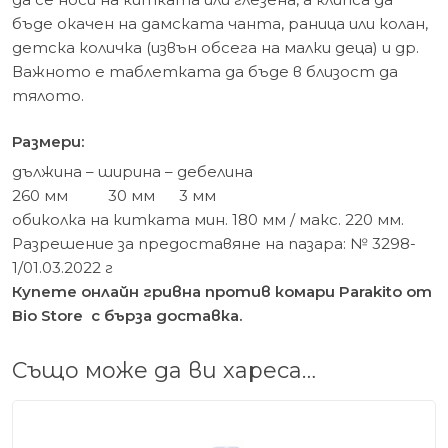
бъде окачен на дамската чанта, раница или колан,
детска количка (извън обсега на малки деца) и др.
Важното е таблетката да бъде в близост да
тялото.
Размери:
дължина – ширина – дебелина
260 мм 30 мм 3 мм
обиколка на китката мин. 180 мм / макс. 220 мм.
Разрешение за предоставяне на пазара: № 3298-
1/01.03.2022 г
Купете онлайн гривна против комари Parakito от
Bio Store с бърза доставка.
Също може да ви хареса…