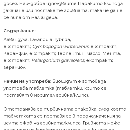
досег. Най–добре използвайте Паракито клипс за
закачане или поставете гривната, така че да не
се пипа от малки деца.
Съдържание:
Лавандула, Lavandula hybrida,
екстракт.;
Cymbopogon winterianus
, екстракт;
Карамфил, екстракт; Терпентин, масло; Мента,
екстракт;
Pelargonium graveolens
, екстракт;
гераниол.
Начин на употреба:
Биоцидът е готовa за
употреба таблетка (таблетки, които се
поставят в носител гривна/клипс).
Отстранява се първичната опаковка, след което
таблетката се поставя се в предназначения за
целта джоб на гривната/клипса. Гривната може
да се носи на китката или глезена, а клипса да