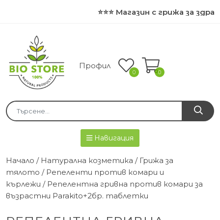
⭐⭐⭐ Магазин с грижа за здрав
Профил
0
0
Навигация
Начало
/
Натурална козметика
/
Грижа за
тялото
/
Репеленти против комари и
кърлежи
/ Репелентна гривна против комари за
възрастни Parakito+2бр. таблетки