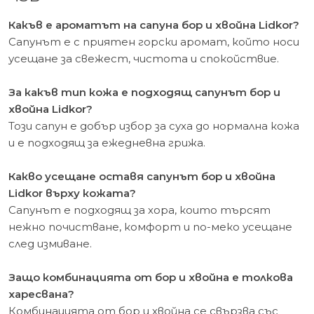
Какъв е ароматът на сапуна бор и хвойна Lidkor?
Сапунът е с приятен горски аромат, който носи
усещане за свежест, чистота и спокойствие.
За какъв тип кожа е подходящ сапунът бор и
хвойна Lidkor?
Този сапун е добър избор за суха до нормална кожа
и е подходящ за ежедневна грижа.
Какво усещане оставя сапунът бор и хвойна
Lidkor върху кожата?
Сапунът е подходящ за хора, които търсят
нежно почистване, комфорт и по-меко усещане
след измиване.
Защо комбинацията от бор и хвойна е толкова
харесвана?
Комбинацията от бор и хвойна се свързва със