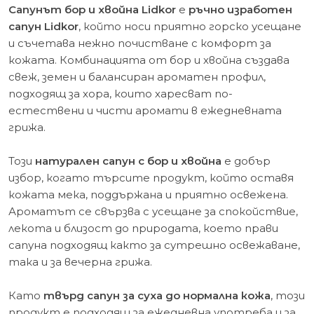
Сапунът бор и хвойна Lidkor
е
ръчно изработен
сапун Lidkor
, който носи приятно горско усещане
и съчетава нежно почистване с комфорт за
кожата. Комбинацията от бор и хвойна създава
свеж, земен и балансиран ароматен профил,
подходящ за хора, които харесват по-
естествени и чисти аромати в ежедневната
грижа.
Този
натурален сапун с бор и хвойна
е добър
избор, когато търсите продукт, който оставя
кожата мека, поддържана и приятно освежена.
Ароматът се свързва с усещане за спокойствие,
лекота и близост до природата, което прави
сапуна подходящ както за сутрешно освежаване,
така и за вечерна грижа.
Като
твърд сапун за суха до нормална кожа
, този
продукт е подходящ за ежедневна употреба и за