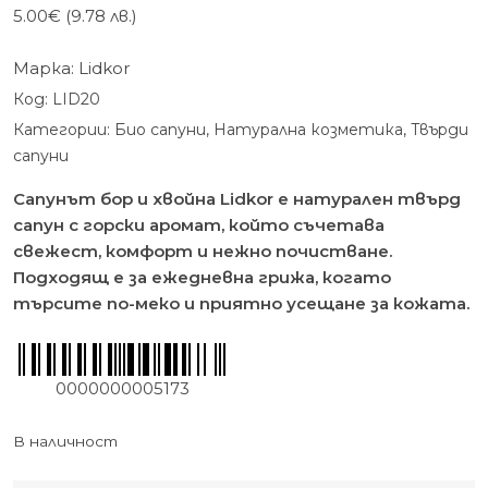
5.00
€
(9.78 лв.)
Марка:
Lidkor
Код:
LID20
Категории:
Био сапуни
,
Натурална козметика
,
Твърди
сапуни
Сапунът бор и хвойна Lidkor е натурален твърд
сапун с горски аромат, който съчетава
свежест, комфорт и нежно почистване.
Подходящ е за ежедневна грижа, когато
търсите по-меко и приятно усещане за кожата.
0000000005173
В наличност