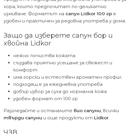
хора, които предпочитат по-деликатно
измиване. Форматът на
сапун Lidkor 100 гр
е
удобен и практичен за редовна употреба у дома.
Защо да изберете сапун бор и
хвойна Lidkor
нежно почиства кожата
създава приятно усещане за свежест и
комфорт
има горски и естествен ароматен профил
подходящ е за ежедневна употреба
добър избор за суха до нормална кожа
удобен формат от 100 гр
Разгледайте и останалите
био сапуни
, всички
твърди сапуни
и още продукти от
Lidkor
.
ЧЗВ