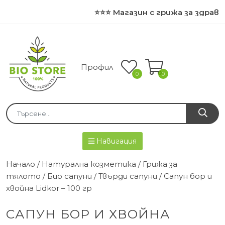
⭐⭐⭐ Магазин с грижа за здравет
Профил
0
0
Навигация
Начало
/
Натурална козметика
/
Грижа за
тялото
/
Био сапуни
/
Твърди сапуни
/ Сапун бор и
хвойна Lidkor – 100 гр
САПУН БОР И ХВОЙНА