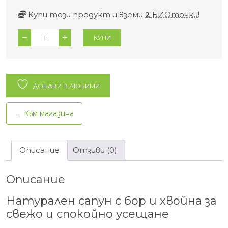
Купи този продукт и вземи
2
БИОточки
!
количество
КУПИ
за
Сапун
бор
и
ДОБАВИ В ЛЮБИМИ
хвойна
Lidkor
← Към магазина
–
100
гр
Описание
Отзиви (0)
Описание
Натурален сапун с бор и хвойна за
свежо и спокойно усещане