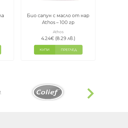
ла
Био сапун с масло от нар
Athos – 100 гр
Athos
4.24
€
(8.29 лв.)
КУПИ
ПРЕГЛЕД