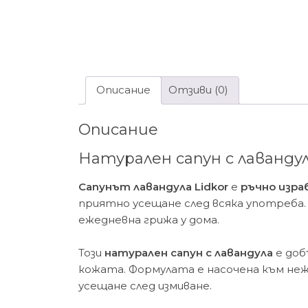
Описание
Отзиви (0)
Описание
Натурален сапун с лаванду
Сапунът лавандула Lidkor
е
ръчно изра
приятно усещане след всяка употреба. 
ежедневна грижа у дома.
Този
натурален сапун с лавандула
е доб
кожата. Формулата е насочена към неж
усещане след измиване.