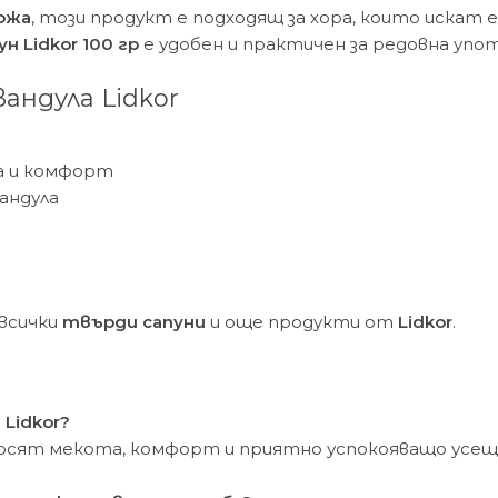
кожа
, този продукт е подходящ за хора, които искат 
ун Lidkor 100 гр
е удобен и практичен за редовна упо
андула Lidkor
а и комфорт
андула
 всички
твърди сапуни
и още продукти от
Lidkor
.
Lidkor?
ърсят мекота, комфорт и приятно успокояващо усещ