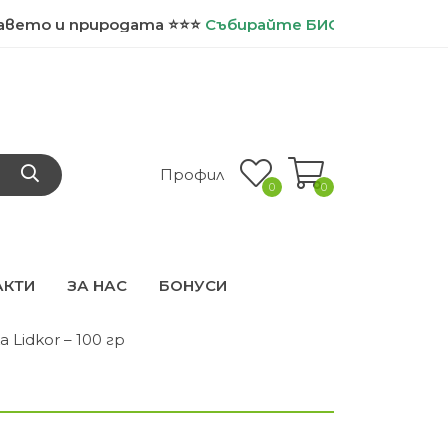
 природата ⭐⭐⭐
Събирайте
БИО точки и ползвайте
Профил
0
0
АКТИ
ЗА НАС
БОНУСИ
 Lidkor – 100 гр