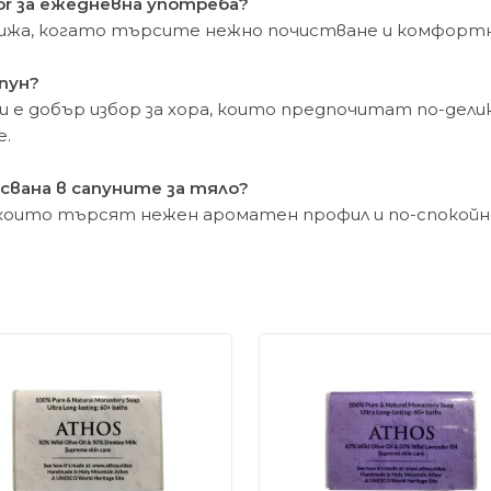
or за ежедневна употреба?
грижа, когато търсите нежно почистване и комфортн
пун?
и е добър избор за хора, които предпочитат по-делик
e.
свана в сапуните за тяло?
 които търсят нежен ароматен профил и по-спокойн