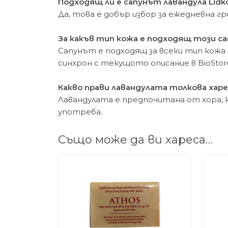
Подходящ ли е сапунът лавандула Lidk
Да, това е добър избор за ежедневна 
За какъв тип кожа е подходящ този са
Сапунът е подходящ за всеки тип кожа 
синхрон с текущото описание в BioStor
Какво прави лавандулата толкова харе
Лавандулата е предпочитана от хора,
употреба.
Също може да ви хареса…