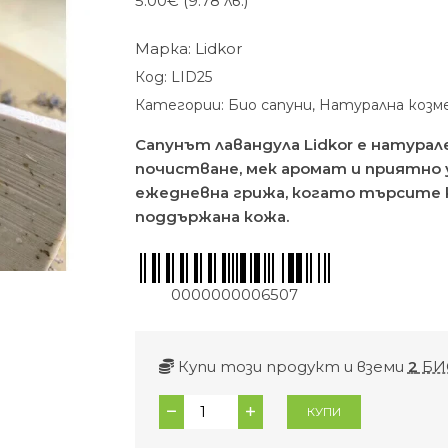
5.00
€
(9.78 лв.)
Марка:
Lidkor
Код:
LID25
Категории:
Био сапуни
,
Натурална козм
Сапунът лавандула Lidkor е натурал
почистване, мек аромат и приятно 
ежедневна грижа, когато търсите 
поддържана кожа.
0000000006507
Купи този продукт и вземи
2
БИ
количество
КУПИ
за