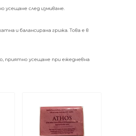
о усещане след измиване.
атна и балансирана грижа. Това е в
о, приятно усещане при ежедневна