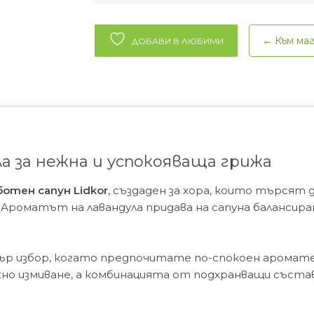
Сапун
лавандула
Lidkor
← Към ма
ДОБАВИ В ЛЮБИМИ
–
100
гр
ла за нежна и успокояваща грижа
ботен сапун Lidkor
, създаден за хора, които търсят
Ароматът на лавандула придава на сапуна балансира
ър избор, когато предпочитате по-спокоен аромат
но измиване, а комбинацията от подхранващи състав