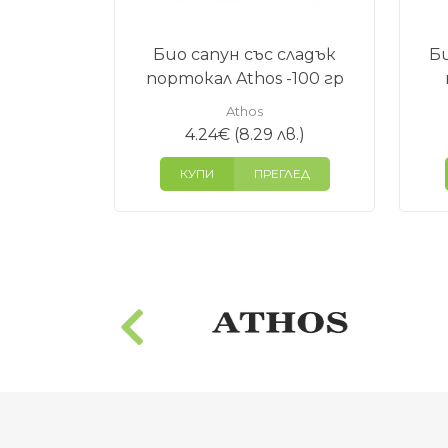
Био сапун със сладък
Би
портокал Athos -100 гр
Athos
4.24
€
(8.29 лв.)
КУПИ
ПРЕГЛЕД