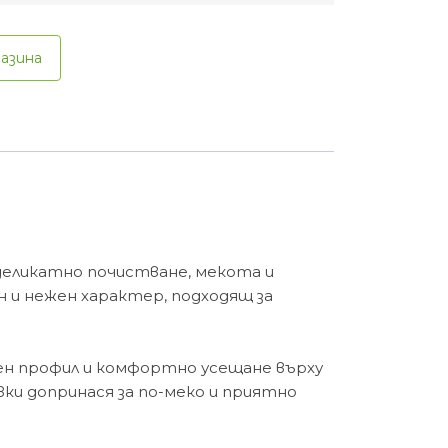
газина
 деликатно почистване, мекота и
н и нежен характер, подходящ за
ен профил и комфортно усещане върху
ки допринася за по-меко и приятно