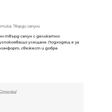
етика
,
Твърди сапуни
ен твърд сапун с деликатно
успокояващо усещане. Подходящ е за
комфорт, свежест и добре
Оточки
!