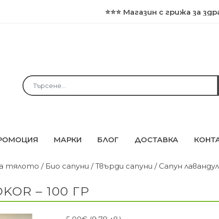
⭐⭐⭐ Магазин с грижа за здравето и
РОМОЦИЯ
МАРКИ
БЛОГ
ДОСТАВКА
КОНТ
за тялото
/
Био сапуни
/
Твърди сапуни
/ Сапун лавандула
OR – 100 ГР