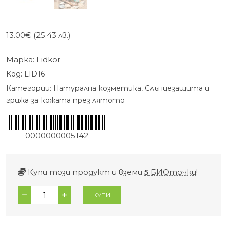
13.00
€
(25.43 лв.)
Марка:
Lidkor
Код:
LID16
Категории:
Натурална козметика
,
Слънцезащита и
грижа за кожата през лятото
0000000005142
Купи този продукт и вземи
5
БИОточки
!
количество
КУПИ
за
Слънцезащитен