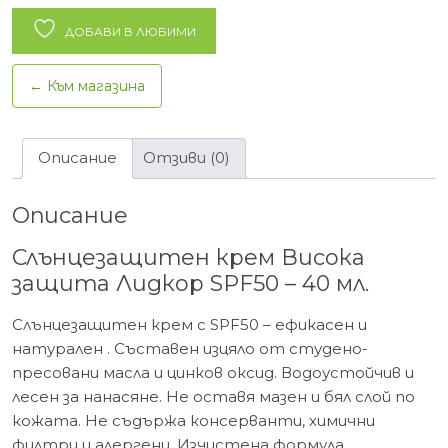
крем
Висока
ДОБАВИ В ЛЮБИМИ
защита
Лидкор
← Към магазина
SPF50
-
40
Описание
Отзиви (0)
мл.
Описание
Слънцезащитен крем Висока
защита Лидкор SPF50 – 40 мл.
Слънцезащитен крем с SPF50 – ефикасен и
натурален . Съставен изцяло от студено-
пресовани масла и цинков оксид. Водоустойчив и
лесен за нанасяне. Не оставя мазен и бял слой по
кожата. Не съдържа консерванти, химични
филтри и алергени. Изчистена формула,