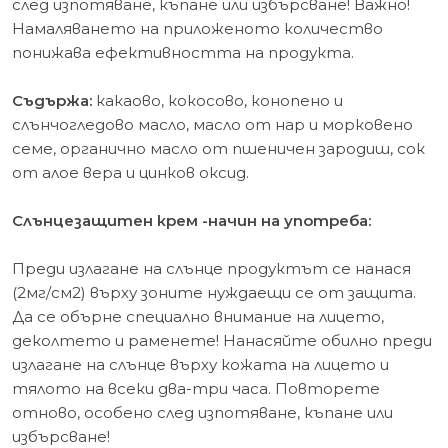
след изпотяване, къпане или избърсване! Важно!
Намаляването на приложеното количество
понижава ефективността на продукта.
Съдържа:
какаово, кокосово, конопено и
слънчогледово масло, масло от нар и морковено
семе, органично масло от пшеничен зародиш, сок
от алое вера и цинков оксид.
Слънцезащитен крем -начин на употреба:
Преди излагане на слънце продуктът се нанася
(2мг/см2) върху зоните нуждаещи се от защита.
Да се обърне специално внимание на лицето,
деколтето и раменете! Нанасяйте обилно преди
излагане на слънце върху кожата на лицето и
тялото на всеки два-три часа. Повторете
отново, особено след изпотяване, къпане или
избърсване!