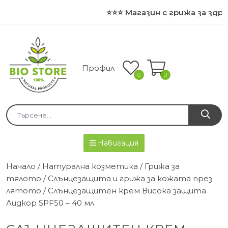
⭐⭐⭐ Магазин с грижа за здра
Профил
0
0
Навигация
Начало
/
Натурална козметика
/
Грижа за
тялото
/
Слънцезащита и грижа за кожата през
лятото
/ Слънцезащитен крем Висока защита
Лидкор SPF50 – 40 мл.