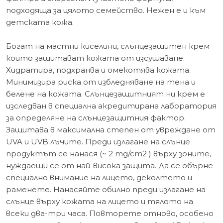
подходяща за цялото семейство. Нежен е и към
детската кожа.
Богат на мастни киселини, слънцезащитен крем
които защитават кожата от изсушаване.
Хидратира, подхранва и омекотява кожата.
Минимизира риска от избледняване на тена и
белене на кожата. Слънцезащитният ни крем е
изследван в специална акредитирана лаборатория
за определяне на слънцезащитния фактор.
Защитава в максимална степен от увреждане от
UVA и UVB лъчите. Преди излагане на слънце
продуктът се нанася (~ 2 mg/cm2 ) върху зоните,
нуждаещи се от най-висока защита. Да се обърне
специално внимание на лицето, деколтето и
раменете. Нанасяйте обилно преди излагане на
слънце върху кожата на лицето и тялото на
всеки два-три часа. Повторете отново, особено