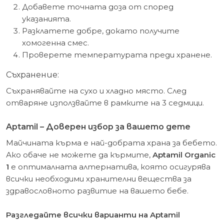
Добавете точната доза от според
указанията.
Разклатете добре, докато получите
хомогенна смес.
Проверете температурата преди хранене.
Съхранение:
Съхранявайте на сухо и хладно място. След
отваряне използвайте в рамките на 3 седмици.
Aptamil – Доверен избор за вашето дете
Майчината кърма е най-добрата храна за бебето.
Ако обаче не можете да кърмите,
Aptamil Organic
1
е оптималната алтернатива, която осигурява
всички необходими хранителни вещества за
здравословното развитие на вашето бебе.
Разгледайте всички варианти на Aptamil