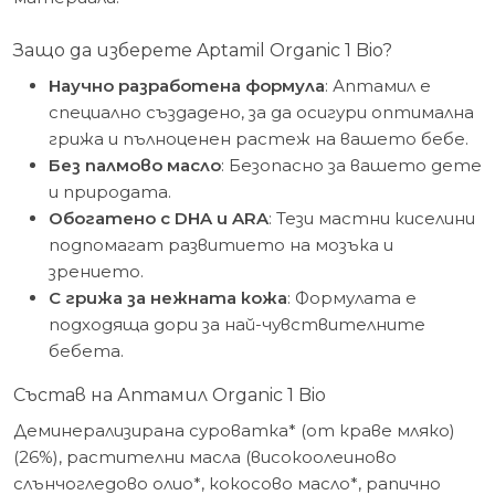
Защо да изберете Aptamil Organic 1 Bio?
Научно разработена формула
: Аптамил е
специално създадено, за да осигури оптимална
грижа и пълноценен растеж на вашето бебе.
Без палмово масло
: Безопасно за вашето дете
и природата.
Обогатено с DHA и ARA
: Тези мастни киселини
подпомагат развитието на мозъка и
зрението.
С грижа за нежната кожа
: Формулата е
подходяща дори за най-чувствителните
бебета.
Състав на Аптамил Organic 1 Bio
Деминерализирана суроватка* (от краве мляко)
(26%), растителни масла (високоолеиново
слънчогледово олио*, кокосово масло*, рапично