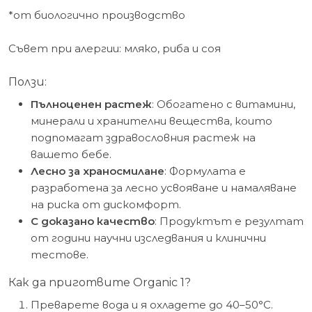
*от биологично производство
Съвет при алергии: мляко, риба и соя
Ползи:
Пълноценен растеж
: Обогатено с витамини,
минерали и хранителни вещества, които
подпомагат здравословния растеж на
вашето бебе.
Лесно за храносмилане
: Формулата е
разработена за лесно усвояване и намаляване
на риска от дискомфорт.
С доказано качество
: Продуктът е резултат
от години научни изследвания и клинични
тестове.
Как да приготвите Organic 1?
Преварете вода и я охладете до 40–50°C.