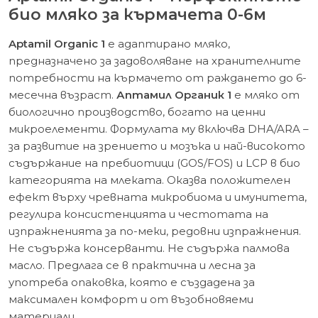
био мляко за кърмачета 0-6м
Aptamil Organic 1
e адаптирано мляко,
предназначено за задоволяване на хранителните
потребности на кърмачето от раждането до 6-
месечна възраст.
Аптамил Органик 1
e мляко от
биологично производство, богато на ценни
микроелементи. Формулата му включва DHA/ARA –
за развитие на зрението и мозъка и най-високото
съдържание на пребиотици (GOS/FOS) и LCP в био
категорията на млеката. Оказва положителен
ефект върху чревната микробиома и имунитета,
регулира консистенцията и честотата на
изпражненията за по-меки, редовни изпражнения.
Не съдържа консерванти. Не съдържа палмова
масло. Предлага се в практична и лесна за
употреба опаковка, която е създадена за
максимален комфорт и от възобновяеми
материали.