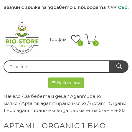
агазин с грижа за здравето и природата ⭐⭐⭐
Събира
Профил
0
0
Навигация
Начало
/
За бебета и деца
/
Адаптирано
мляко
/
Aptamil адаптирано мляко
/ Aptamil Organic
1 Био адаптирано мляко за кърмачета 0-6м – 800г
APTAMIL ORGANIC 1 БИО