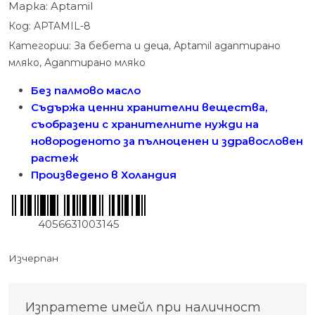
Марка:
Aptamil
Код:
APTAMIL-8
Категории:
За бебета и деца
,
Aptamil адаптирано
мляко
,
Адаптирано мляко
Без палмово масло
Съдържа ценни хранителни вещества,
съобразени с хранителните нужди на
новороденото за пълноценен и здравословен
растеж
Произведено в Холандия
4056631003145
Изчерпан
Изпратете имейл при наличност