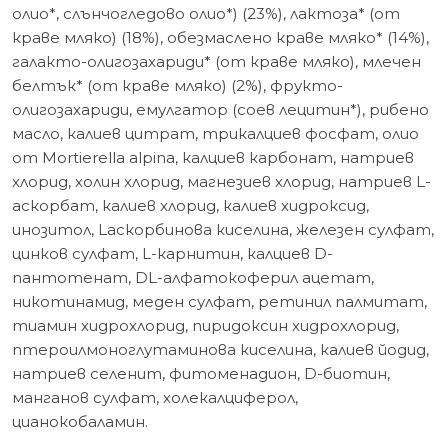
олио*, слънчогледово олио*) (23%), лактоза* (от
краве мляко) (18%), обезмаслено краве мляко* (14%),
галакто-олигозахариди* (от краве мляко), млечен
белтък* (от краве мляко) (2%), фрукто-
олигозахариди, емулгатор (соев лецитин*), рибено
масло, калиев цитрат, трикалциев фосфат, олио
от Mortierella alpinа, калциев карбонат, натриев
хлорид, холин хлорид, магнезиев хлорид, натриев L-
аскорбат, калиев хлорид, калиев хидроксид,
инозитол, Lаскорбинова киселина, железен сулфат,
цинков сулфат, L-карнитин, калциев D-
пантотенат, DL-алфатокоферил ацетат,
никотинамид, меден сулфат, ретинил палмитат,
тиамин хидрохлорид, пиридоксин хидрохлорид,
птероилмоноглутаминова киселина, калиев йодид,
натриев селенит, фитоменадион, D-биотин,
манганов сулфат, холекалциферол,
цианокобаламин.