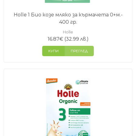
Holle 1 Био козе мляко за кърмачета 0+м.-
400 гр.
Holle
16.87
€
(32.99 лв.)
КУПИ
ПРЕГЛЕД