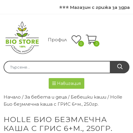
⭐⭐⭐ Магазин с грижа за здрав
Профил
0
0
Навигация
Начало
/
За бебета и деца
/
Бебешки каши
/ Holle
Био безмлечна каша с ГРИС 6+м., 250гр.
HOLLE БИО БЕЗМЛЕЧНА
КАША С ГРИС 6+М., 250ГР.