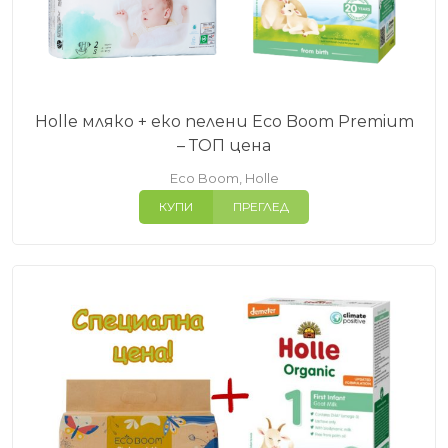
Holle мляко + еко пелени Eco Boom Premium
– ТОП цена
Eco Boom
,
Holle
КУПИ
ПРЕГЛЕД