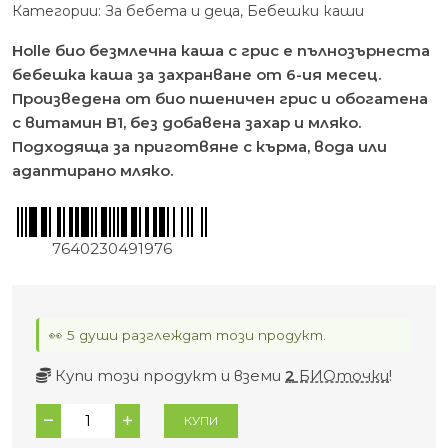
Категории:
За бебета и деца
,
Бебешки каши
Holle био безмлечна каша с грис е пълнозърнеста
бебешка каша за захранване от 6-ия месец.
Произведена от био пшеничен грис и обогатена
с витамин B1, без добавена захар и мляко.
Подходяща за приготвяне с кърма, вода или
адаптирано мляко.
7640230491976
👀 5 души разглеждат този продукт.
Купи този продукт и вземи
2
БИОточки
!
количество
КУПИ
за