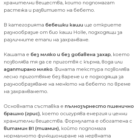
хранителни вещества, които подпомагат
растежа и развитието на бебето.
В категорията
бебешки каши
ще откриете
разнообразие от био каши Holle, подходящи за
различните етапи на захранване.
Кашата е
без мляко и без добавена захар
, което
позволява тя да се приготвя с кърма, вода или
адаптирано мляко
. Фината текстура позволява
лесно приготвяне без варене и е подходяща за
разнообразяване на менюто на бебето по време
на захранването.
Основната съставка е
пълнозърнесто пшенично
брашно (грис)
, което осигурява енергия и ценни
хранителни вещества. Формулата е обогатена с
витамин B1 (тиамин)
, който подпомага
нормалното функциониране на нервната