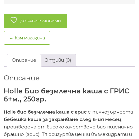
Holle
Био
безмлечна
ДОБАВИ В ЛЮБИМИ
каша
с
← Към магазина
ГРИС
6+м.,
250гр.
Описание
Отзиви (0)
Описание
Holle Био безмлечна каша с ГРИС
6+м., 250гр.
Holle био безмлечна каша с грис
е пълнозърнеста
бебешка каша за захранване след 6-ия месец
,
произведена от висококачествено био пшенично
брашно (грис). Тя осигурява ценни въглехидрати и