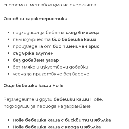
система и метаболизма на енергията.
Основни характеристики
подходяща за бебета
след 6 месеца
пълнозърнеста
био бебешка каша
произведена от
био пшеничен грис
съдържа глутен
без добавена захар
без мляко и изкуствени добавки
лесна за приготвяне без варене
Още бебешки каши Holle
Разгледайте и други
бебешки каши
Holle,
подходящи за периода на захранване:
Holle бебешка каша с бисквити и ябълка
Holle бебешка каша с ягода и ябълка