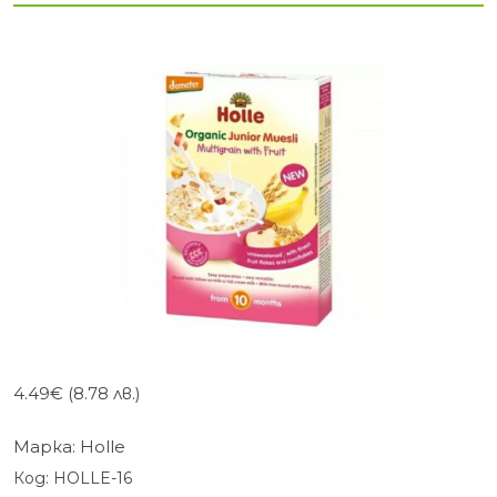
4.49
€
(8.78 лв.)
Марка:
Holle
Код:
HOLLE-16