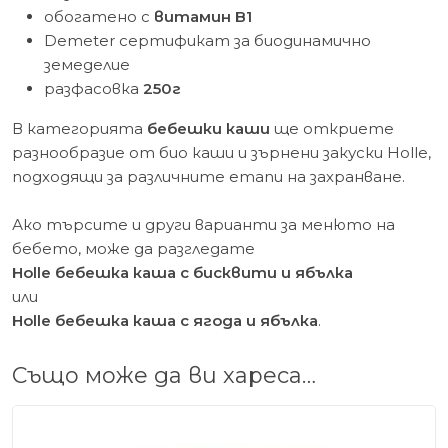
обогатено с
витамин B1
Demeter сертификат за биодинамично
земеделие
разфасовка
250г
В категорията
бебешки каши
ще откриете
разнообразие от био каши и зърнени закуски Holle,
подходящи за различните етапи на захранване.
Ако търсите и други варианти за менюто на
бебето, може да разгледате
Holle бебешка каша с бисквити и ябълка
или
Holle бебешка каша с ягода и ябълка
.
Също може да ви хареса…