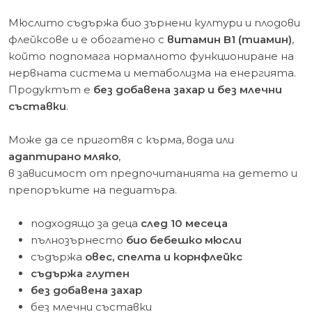
Мюслито съдържа био зърнени култури и плодови
флейксове и е обогатено с
витамин B1 (тиамин)
,
който подпомага нормалното функциониране на
нервната система и метаболизма на енергията.
Продуктът е
без добавена захар и без млечни
съставки
.
Може да се приготвя с кърма, вода или
адаптирано мляко
,
в зависимост от предпочитанията на детето и
препоръките на педиатъра.
подходящо за деца
след 10 месеца
пълнозърнесто
био бебешко мюсли
съдържа
овес, спелта и корнфлейкс
съдържа глутен
без добавена захар
без млечни съставки