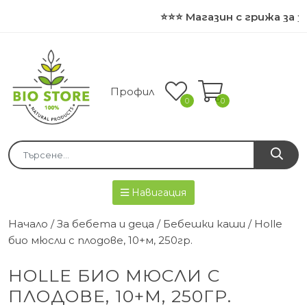
⭐⭐⭐ Магазин с грижа за з
Профил
0
0
Навигация
Начало
/
За бебета и деца
/
Бебешки каши
/ Holle
био мюсли с плодове, 10+м, 250гр.
HOLLE БИО МЮСЛИ С
ПЛОДОВЕ, 10+М, 250ГР.