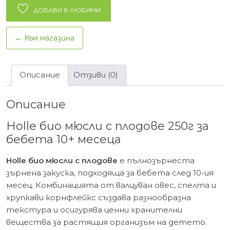
мюсли
ДОБАВИ В ЛЮБИМИ
с
плодове,
← Към магазина
10+м,
250гр.
Описание
Отзиви (0)
Описание
Holle био мюсли с плодове 250г за
бебета 10+ месеца
Holle био мюсли с плодове
е пълнозърнеста
зърнена закуска, подходяща за бебета след 10-ия
месец. Комбинацията от валцуван овес, спелта и
хрупкави корнфлейкс създава разнообразна
текстура и осигурява ценни хранителни
вещества за растящия организъм на детето.