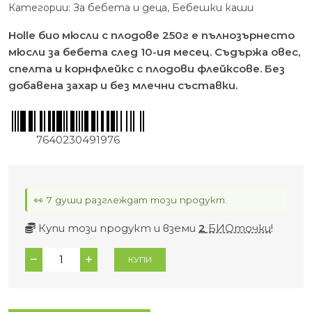
Категории:
За бебета и деца
,
Бебешки каши
Holle био мюсли с плодове 250г е пълнозърнесто
мюсли за бебета след 10-ия месец. Съдържа овес,
спелта и корнфлейкс с плодови флейксове. Без
добавена захар и без млечни съставки.
7640230491976
👀 7 души разглеждат този продукт.
Купи този продукт и вземи
2
БИОточки
!
количество
КУПИ
за
Holle
био