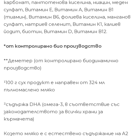
карбонат, пантотенова киселина, ниацин, меден
сулфат, Витамин Е, Витамин А, Витамин В1
(тиамин), Витамин В6, фолиева киселина, манганов
сулфат, натриев селенит, Витамин К1, калиев
йодит, биотин, Витамин D, Витамин В12.
*от контролирано био производство
**Деметер (от контролирано биодинамично
производство)
¹100 г сух продукт e направен от 324 мл
пълномаслено мляко
²съдържа DHA (омега-3, в съответствие със
законодателството за всички храни за
кърмачета)
Козето мляко е с естествено съдържание на A2