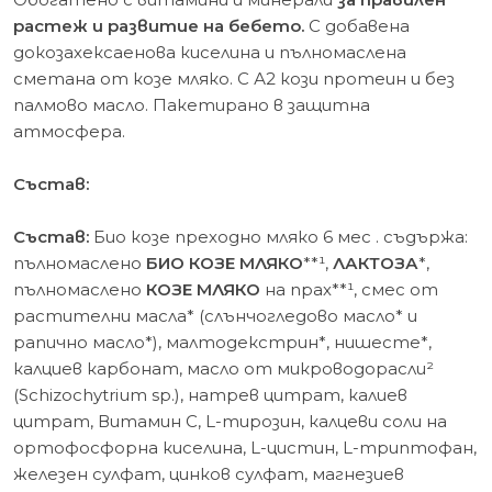
растеж и развитие на бебето.
С добавена
докозахексаенова киселина и пълномаслена
сметана от козе мляко. С А2 кози протеин и без
палмово масло. Пакетирано в защитна
атмосфера.
Състав:
Състав:
Био козе преходно мляко 6 мес . съдържа:
пълномаслено
БИО КОЗЕ МЛЯКО
**¹,
ЛАКТОЗА
*,
пълномаслено
КОЗЕ МЛЯКО
на прах**¹, смес от
растителни масла* (слънчогледово масло* и
рапично масло*), малтодекстрин*, нишесте*,
калциев карбонат, масло от микроводорасли²
(Schizochytrium sp.), натрев цитрат, калиев
цитрат, Витамин С, L-тирозин, калцеви соли на
ортофосфорна киселина, L-цистин, L-триптофан,
железен сулфат, цинков сулфат, магнезиев