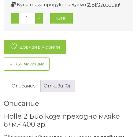
Купи този продукт и вземи
7
БИОточки
!
количество
КУПИ
за
Holle
2
Био
ДОБАВИ В ЛЮБИМИ
козе
преходно
← Към магазина
мляко
6+м.-
400
Описание
Отзиви (0)
гр.
Описание
Holle 2 Био козе преходно мляко
6+м.- 400 гр.
Обогатено с витамини и минерали
за правилен