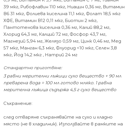
39 мкг, Рибофлавин 110 мкг, Ниацин 0,36 мг, Витамин
В6 31 мкг, Фолиева киселина 11,1 мкг, Фолат 18,5 мкг
ХФЕ, Витамин В12 0,11 мкг, Биотин 2 мкг,
Пантотенова киселина 0,36 мг, Калий 88,2 мг,
Хлорид 64,3 мг, Калций 72 мг, Фосфор 43,7 мг,
Магнезий 5,94 мг, Желязо 0,59 мг, Цинк 0,46 мг, Мед
57 мкг, Манган 6,3 мкг, Флуорид <10 мкг, Селен 3,8
мкг, Йод 14,2 мкг , Натрий 24 мг
Стандартно приготвяне:
3 равни мерителни лъжици сухо вещество + 90 мл
преварена вода = 100 мл готово мляко. 1 равна
мерителна лъжица съдържа 4,5 г сухо вещество
Съхранение:
след отваряне съхранявайте на сухо и хладно
място (не в хладилник). Използвайте в рамките на