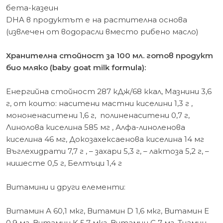
бета-казеин
DHA в продуктът е на растителна основа
(извлечен от водорасли вместо рибено масло)
Хранителна стойност за 100 мл. готов продукт
био мляко (baby goat milk formula):
Енергийна стойност 287 кДж/68 ккал, Мазнини 3,6
г, от които: наситени мастни киселини 1,3 г ,
мононенаситени 1,6 г, полиненаситени 0,7 г,
Линолова киселина 585 мг , Алфа-линоленова
киселина 46 мг, Докозахексаенова киселина 14 мг
Въглехидрати 7,7 г , – захари 5,3 г, – лактоза 5,2 г, –
нишесте 0,5 г, Белтъци 1,4 г
Витамини и други елементи:
Витамин А 60,1 мкг, Витамин D 1,6 мкг, Витамин E
0,9 мг, Витамин K 5,7 мкг, Витамин С 7 мг, Тиамин