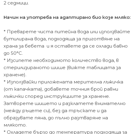
2 седмици.
Начин на употреба на адаптирано био козе мляко:
* Преварете чиста питейна вода или използвайте
бутилирана вода, подходяща за приготвяне на
храна за бебета и я оставете да се охлади бавно
до 50°C.
* Изсипете необходимото количество вода, в
стерилизираното шише (вижте таблицата за
хранене).
* Използвайки приложената мерителна лъжичка
(от капачката), добавете точния брой равни
лъжички според инструкциите за хранене.
Затворете шишето и разклатете внимателно
(между ръцете си), без да тръскате и да
образувате пяна, до пълно разтваряне на
млякото.
* Охладете бързо до температура подходяща за