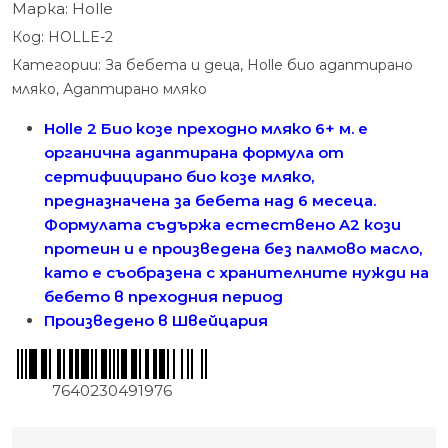
Марка:
Holle
Код:
HOLLE-2
Категории:
За бебета и деца
,
Holle био адаптирано
мляко
,
Адаптирано мляко
Holle 2 Био козе преходно мляко 6+ м. е
органична адаптирана формула от
сертифицирано био козе мляко,
предназначена за бебета над 6 месеца.
Формулата съдържа естествено A2 кози
протеин и е произведена без палмово масло,
като е съобразена с хранителните нужди на
бебето в преходния период
Произведено в Швейцария
7640230491976