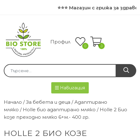
⭐⭐⭐ Магазин с грижа за здравето
Профил
0
0
Навигация
Начало
/
За бебета и деца
/
Адаптирано
мляко
/
Holle био адаптирано мляко
/ Holle 2 Био
козе преходно мляко 6+м.- 400 гр.
HOLLE 2 БИО КОЗЕ