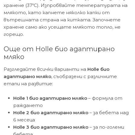
хранене (37ºC). Изпробвайте температурата на
млякото, като капнете няколко капки от
вътрешната страна на китката. Започнете
хранене само ако усещате млякото топло, не
горещо.
Още от Holle био адаптирано
мляко
Разгледайте всички варианти на
Holle био
адаптирано мляко
, съобразени с различните
етапи на развитие:
Holle 1 био адаптирано мляко
– формула от
раждането
Holle 2 био адаптирано мляко
– за бебета над
6 месеца
Holle 3 био адаптирано мляко
– за по-големи
бебета