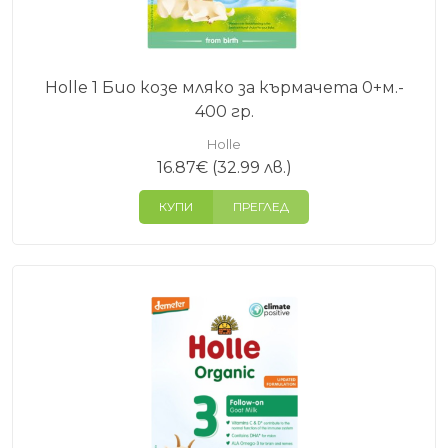
Holle 1 Био козе мляко за кърмачета 0+м.-
400 гр.
Holle
16.87
€
(32.99 лв.)
КУПИ
ПРЕГЛЕД