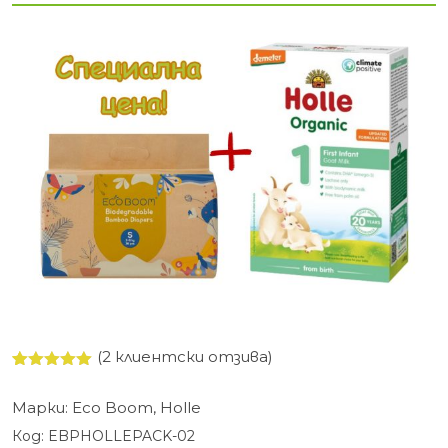
(
2
клиентски отзива)
Оценен
2
5.00
от 5,
Марки:
Eco Boom
,
Holle
базирано
на
Код:
EBPHOLLEPACK-02
потребителски