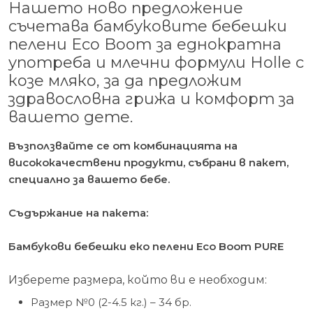
Нашето ново предложение
съчетава бамбуковите бебешки
пелени Eco Boom за еднократна
употреба и млечни формули Holle с
козе мляко, за да предложим
здравословна грижа и комфорт за
вашето дете.
Възползвайте се от комбинацията на
висококачествени продукти, събрани в пакет,
специално за вашето бебе.
Съдържание на пакета:
Бамбукови бебешки еко пелени Eco Boom PURE
Изберете размера, който ви е необходим:
Размер №0 (2-4.5 кг.) – 34 бр.