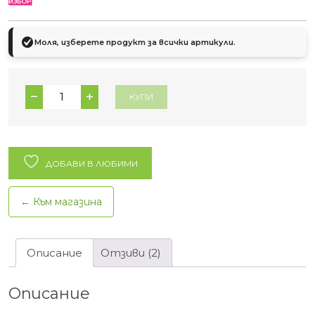
ИЗБОР
Моля, изберете продукт за всички артикули.
количество
КУПИ
за
Holle
мляко
+
ДОБАВИ В ЛЮБИМИ
еко
пелени
← Към магазина
Eco
Boom
Pure
Описание
Отзиви (2)
-
ТОП
Описание
цена