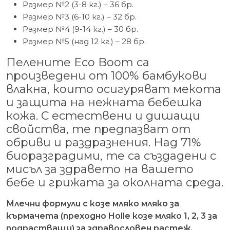
Размер №2 (3-8 кг.) – 36 бр.
Размер №3 (6-10 кг.) – 32 бр.
Размер №4 (9-14 кг.) – 30 бр.
Размер №5 (над 12 кг.) – 28 бр.
Пелените Eco Boom са
произведени от 100% бамбукови
влакна, които осигуряват мекота
и защита на нежната бебешка
кожа. С естествени и дишащи
свойства, те предпазват от
обриви и раздразнения. Над 71%
биоразградими, те са създадени с
мисъл за здравето на вашето
бебе и грижата за околната среда.
Млечни формули с козе мляко мляко за
кърмачета (преходно Holle козе мляко 1, 2, 3 за
подрастващи) за здравословен растеж.