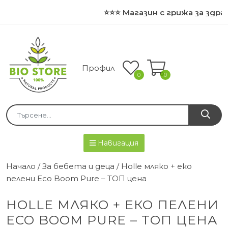
⭐⭐⭐ Магазин с грижа за здра
Профил
0
0
Навигация
Начало
/
За бебета и деца
/ Holle мляко + еко
пелени Eco Boom Pure – ТОП цена
HOLLE МЛЯКО + ЕКО ПЕЛЕНИ
ECO BOOM PURE – ТОП ЦЕНА