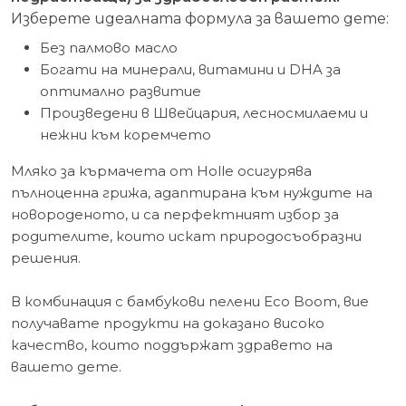
Изберете идеалната формула за вашето дете:
Без палмово масло
Богати на минерали, витамини и DHA за
оптимално развитие
Произведени в Швейцария, лесносмилаеми и
нежни към коремчето
Мляко за кърмачета от Holle осигурява
пълноценна грижа, адаптирана към нуждите на
новороденото, и са перфектният избор за
родителите, които искат природосъобразни
решения.
В комбинация с бамбукови пелени Eco Boom, вие
получавате продукти на доказано високо
качество, които поддържат здравето на
вашето дете.