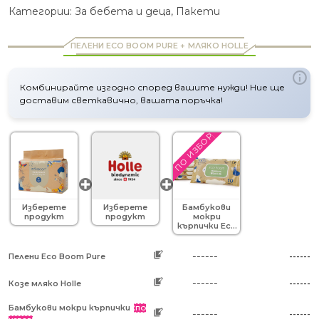
оценки
Категории:
За бебета и деца
,
Пакети
ПЕЛЕНИ ECO BOOM PURE + МЛЯКО HOLLE
Комбинирайте изгодно според вашите нужди! Ние ще
доставим светкавично, вашата поръчка!
ПО ИЗБОР
Изберете
Изберете
Бамбукови
продукт
продукт
мокри
кърпички Eco
Boom Joy x
60бр.
------
Пелени Eco Boom Pure
------
------
Козе мляко Holle
------
Бамбукови мокри кърпички
ПО
------
------