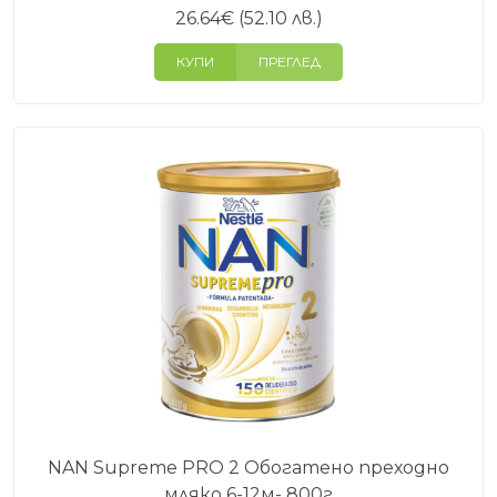
26.64
€
(52.10 лв.)
КУПИ
ПРЕГЛЕД
NAN Supreme PRO 2 Обогатено преходно
мляко 6-12м- 800г