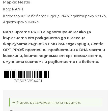
Марка:
Nestle
Код:
NAN-1
Категории:
За бебета и деца
,
NAN адаптирано мляко
,
Адаптирано мляко
NAN Supreme PRO 1 е адаптирано мляко за
кърмачета от раждането до 6 месеца.
Формулата съдържа HMO олигозахариди, Gentle
OPTIPRO® протеини, пробиотици и DHA мастни
киселини, които подпомагат храносмилането,
имунната система и развитието на бебето.
7613035854451
👀 7 души разглеждат този продукт.