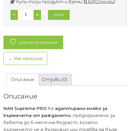
Купи този продукт и вземи
11
БИОточки
!
количество
КУПИ
за
NAN
Supreme
PRO
ДОБАВИ В ЛЮБИМИ
1
Мляко
← Към магазина
за
кърмачета
0-
Описание
Отзиви (0)
6м.
-
Описание
800гр.
NAN Supreme PRO 1
е
адаптирано мляко за
кърмачета от раждането
, предназначено за
бебета до 6-месечна възраст, когато
кърменето не е възможно или трябва да бъде