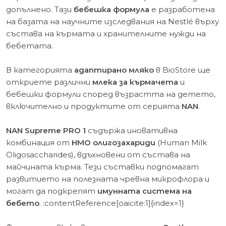
допълнено. Тази
бебешка формула
е разработена
на базата на научните изследвания на Nestlé върху
състава на кърмата и хранителните нужди на
бебетата.
В категорията
адаптирано мляко
в BioStore ще
откриете различни
млека за кърмачета
и
бебешки формули според възрастта на детето,
включително и продуктите от серията
NAN
.
NAN Supreme PRO 1
съдържа иновативна
комбинация от
HMO олигозахариди
(Human Milk
Oligosaccharides), вдъхновени от състава на
майчината кърма. Тези съставки подпомагат
развитието на полезната чревна микрофлора и
могат да подкрепят
имунната система на
бебето
. :contentReference[oaicite:1]{index=1}