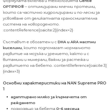
Формулата включва и технологията
Gentle
OPTIPRO®
– оптимизирани млечни протеини,
които са частично хидролизирани и по-лесни за
усвояване от деликатната храносмилателна
система на новороденото.
:contentReference[oaicite:2]{index=2}
Съставът е обогатен и с
DHA и ARA мастни
киселини
, които подпомагат нормалното
развитие на мозъка и зрението, както и с
витамини и минерали, важни за растежа и
развитието на бебето. :contentReference[oaicite:3]
{index=3}
Основни характеристики на NAN Supreme PRO
1
адаптирано мляко за кърмачета от
раждането
подходящо за бебета
0–6 месеца