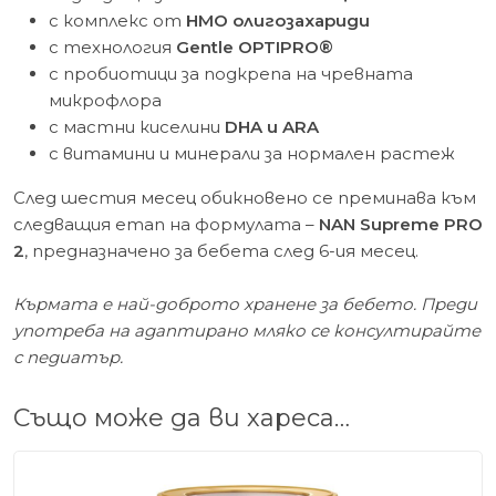
с комплекс от
HMO олигозахариди
с технология
Gentle OPTIPRO®
с пробиотици за подкрепа на чревната
микрофлора
с мастни киселини
DHA и ARA
с витамини и минерали за нормален растеж
След шестия месец обикновено се преминава към
следващия етап на формулата –
NAN Supreme PRO
2
, предназначено за бебета след 6-ия месец.
Кърмата е най-доброто хранене за бебето. Преди
употреба на адаптирано мляко се консултирайте
с педиатър.
Също може да ви хареса…