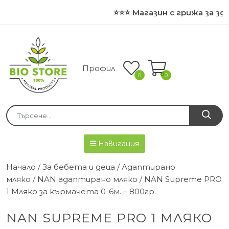
⭐⭐⭐ Магазин с грижа за здр
Профил
0
0
Навигация
Начало
/
За бебета и деца
/
Адаптирано
мляко
/
NAN адаптирано мляко
/ NAN Supreme PRO
1 Мляко за кърмачета 0-6м. – 800гр.
NAN SUPREME PRO 1 МЛЯКО